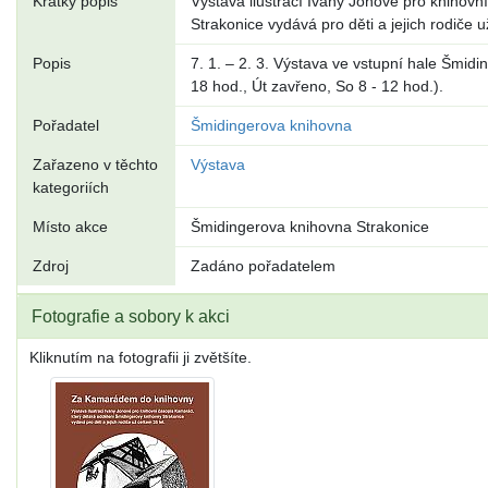
Krátký popis
Výstava ilustrací Ivany Jonové pro knihov
Strakonice vydává pro děti a jejich rodiče u
Popis
7. 1. – 2. 3. Výstava ve vstupní hale Šmidi
18 hod., Út zavřeno, So 8 - 12 hod.).
Pořadatel
Šmidingerova knihovna
Zařazeno v těchto
Výstava
kategoriích
Místo akce
Šmidingerova knihovna Strakonice
Zdroj
Zadáno pořadatelem
Fotografie a sobory k akci
Kliknutím na fotografii ji zvětšíte.