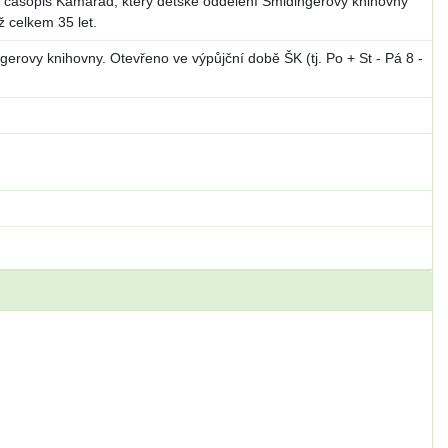
ní časopis Kamarád, který dětské oddělení Šmidingerovy knihovny
ž celkem 35 let.
ngerovy knihovny. Otevřeno ve výpůjční době ŠK (tj. Po + St - Pá 8 -