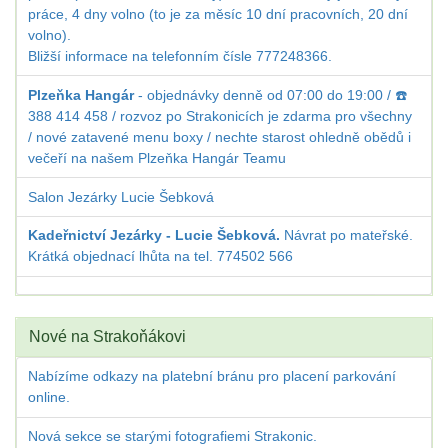
práce, 4 dny volno (to je za měsíc 10 dní pracovních, 20 dní
volno).
Bližší informace na telefonním čísle 777248366.
Plzeňka Hangár
- objednávky denně od 07:00 do 19:00 / ☎️
388 414 458 / rozvoz po Strakonicích je zdarma pro všechny
/ nové zatavené menu boxy / nechte starost ohledně obědů i
večeří na našem Plzeňka Hangár Teamu
Salon Jezárky Lucie Šebková
Kadeřnictví Jezárky - Lucie Šebková.
Návrat po mateřské.
Krátká objednací lhůta na tel. 774502 566
Nové na Strakoňákovi
Nabízíme odkazy na platební bránu pro placení parkování
online.
Nová sekce se starými fotografiemi Strakonic.