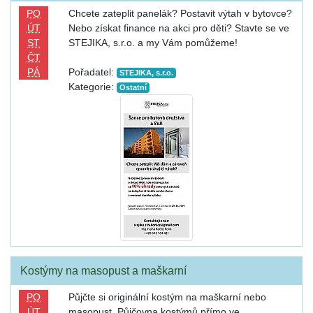
PO
Chcete zateplit panelák? Postavit výtah v bytovce?
ÚT
Nebo získat finance na akci pro děti? Stavte se ve
ST
STEJIKA, s.r.o. a my Vám pomůžeme!
ČT
PÁ
Pořadatel:
STEJIKA, s.r.o.
Kategorie:
Ostatní
Kostýmy na masopust a maškarní
PO
Půjčte si originální kostým na maškarní nebo
ÚT
masopust. Půjčovna kostýmů přímo ve