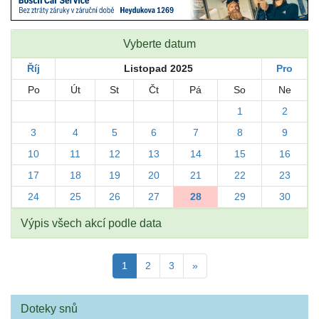
Vyberte datum
Říj
Listopad 2025
Pro
Po
Út
St
Čt
Pá
So
Ne
1
2
3
4
5
6
7
8
9
10
11
12
13
14
15
16
17
18
19
20
21
22
23
24
25
26
27
28
29
30
Výpis všech akcí podle data
1
2
3
»
Doteky snů