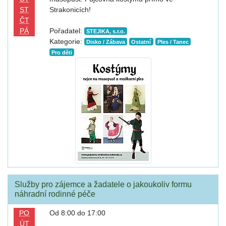
ST
Strakonicích!
ČT
PÁ
Pořadatel:
STEJIKA, s.r.o.
Kategorie:
Disko / Zábava
Ostatní
Ples / Tanec
Pro děti
Služby pro zájemce a žadatele o jakoukoliv formu
náhradní rodinné péče
PO
Od 8:00 do 17:00
ÚT