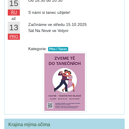
Od 18:30 do 20:30
15
ŘÍJ
S námi si tanec užijete!
až
Začínáme ve středu 15.10.2025
13
Sál Na Nové ve Volyni
PRO
Kategorie:
Ples / Tanec
Krajina mýma očima