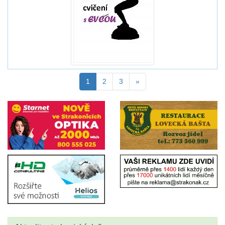
1
2
3
»