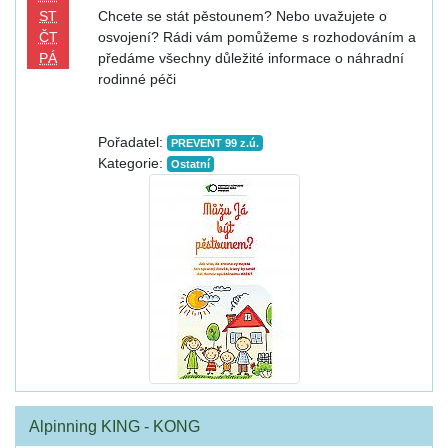
ST
Chcete se stát pěstounem? Nebo uvažujete o
ČT
osvojení? Rádi vám pomůžeme s rozhodováním a
PÁ
předáme všechny důležité informace o náhradní
rodinné péči
Pořadatel:
PREVENT 99 z.ú.
Kategorie:
Ostatní
Alpinning KING - KONG