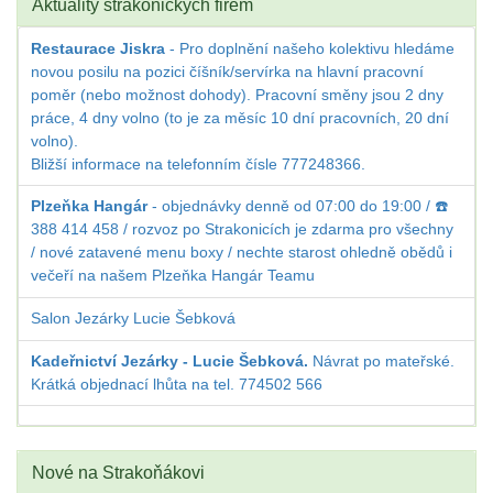
Aktuality strakonických firem
Restaurace Jiskra
- Pro doplnění našeho kolektivu hledáme
novou posilu na pozici číšník/servírka na hlavní pracovní
poměr (nebo možnost dohody). Pracovní směny jsou 2 dny
práce, 4 dny volno (to je za měsíc 10 dní pracovních, 20 dní
volno).
Bližší informace na telefonním čísle 777248366.
Plzeňka Hangár
- objednávky denně od 07:00 do 19:00 / ☎️
388 414 458 / rozvoz po Strakonicích je zdarma pro všechny
/ nové zatavené menu boxy / nechte starost ohledně obědů i
večeří na našem Plzeňka Hangár Teamu
Salon Jezárky Lucie Šebková
Kadeřnictví Jezárky - Lucie Šebková.
Návrat po mateřské.
Krátká objednací lhůta na tel. 774502 566
Nové na Strakoňákovi