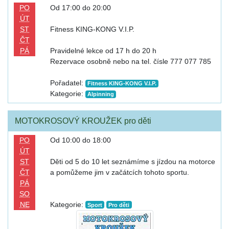
PO
Od 17:00 do 20:00
ÚT
ST
Fitness KING-KONG V.I.P.
ČT
PÁ
Pravidelné lekce od 17 h do 20 h
Rezervace osobně nebo na tel. čísle 777 077 785
Pořadatel:
Fitness KING-KONG V.I.P.
Kategorie:
Alpinning
MOTOKROSOVÝ KROUŽEK pro děti
PO
Od 10:00 do 18:00
ÚT
ST
Děti od 5 do 10 let seznámíme s jízdou na motorce
ČT
a pomůžeme jim v začátcích tohoto sportu.
PÁ
SO
NE
Kategorie:
Sport
Pro děti