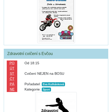
Zdravotní cvičení s Evčou
PO
Od 18:15
ÚT
ST
Cvičení NEJEN na BOSU
ČT
PÁ
Pořadatel:
Eva Kulhánková
NE
Kategorie:
Sport