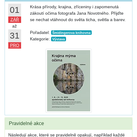
Krása přírody, krajina, zříceniny i zapomenutá
01
zákoutí očima fotografa Jana Novotného. Přijďte
ZÁŘ
se nechat vtáhnout do světa ticha, světla a barev.
až
Pořadatel:
31
Šmidingerova knihovna
Kategorie:
Výstava
PRO
Pravidelné akce
Následují akce, které se pravidelně opakují, například každé