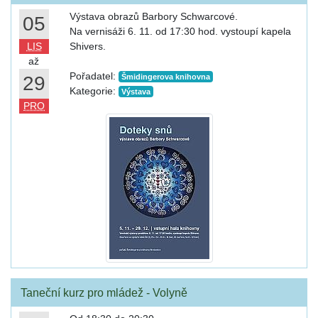
Výstava obrazů Barbory Schwarcové.
05
Na vernisáži 6. 11. od 17:30 hod. vystoupí kapela
LIS
Shivers.
až
Pořadatel:
29
Šmidingerova knihovna
Kategorie:
Výstava
PRO
Taneční kurz pro mládež - Volyně