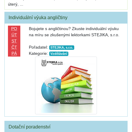
úterý, ...
Individuální výuka angličtiny
PO
Bojujete s angličtinou? Zkuste individuální výuku
ÚT
na míru se zkušenými lektorkami STEJIKA, s.r.o.
ST
ČT
Pořadatel:
STEJIKA, s.r.o.
PÁ
Kategorie:
Vzdělávání
Dotační poradenství