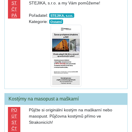
ST
STEJIKA, s.r.o. a my Vám pomůžeme!
ČT
PÁ
Pořadatel:
STEJIKA, s.r.o.
Kategorie:
Ostatní
Kostýmy na masopust a maškarní
PO
Půjčte si originální kostým na maškarní nebo
ÚT
masopust. Půjčovna kostýmů přímo ve
ST
Strakonicích!
ČT