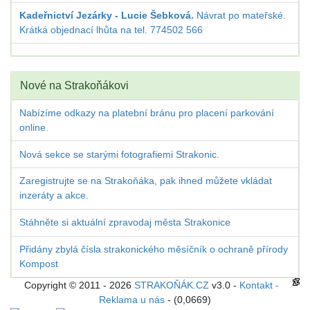
Kadeřnictví Jezárky - Lucie Šebková.
Návrat po mateřské.
Krátká objednací lhůta na tel. 774502 566
Nové na Strakoňákovi
Nabízíme odkazy na platební bránu pro placení parkování
online.
Nová sekce se starými fotografiemi Strakonic.
Zaregistrujte se na Strakoňáka, pak ihned můžete vkládat
inzeráty a akce.
Stáhněte si aktuální zpravodaj města Strakonice
Přidány zbylá čísla strakonického měsíčník o ochraně přírody
Kompost
Copyright © 2011 - 2026
STRAKOŇÁK.CZ
v3.0 -
Kontakt -
Reklama u nás
- (0,0669)