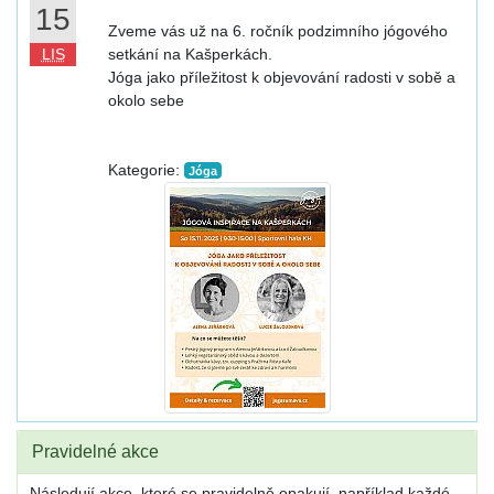
15
Zveme vás už na 6. ročník podzimního jógového
LIS
setkání na Kašperkách.
Jóga jako příležitost k objevování radosti v sobě a
okolo sebe
Kategorie:
Jóga
Pravidelné akce
Následují akce, které se pravidelně opakují, například každé