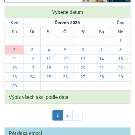
Vyberte datum
Kvě
Červen 2025
Čec
Po
Út
St
Čt
Pá
So
Ne
1
2
3
4
5
6
7
8
9
10
11
12
13
14
15
16
17
18
19
20
21
22
23
24
25
26
27
28
29
30
Výpis všech akcí podle data
1
2
»
Pět deka emocí