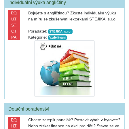
Individuální výuka angličtiny
PO
Bojujete s angličtinou? Zkuste individuální výuku
ÚT
na míru se zkušenými lektorkami STEJIKA, s.r.o.
ST
ČT
Pořadatel:
STEJIKA, s.r.o.
PÁ
Kategorie:
Vzdělávání
Dotační poradenství
PO
Chcete zateplit panelák? Postavit výtah v bytovce?
ÚT
Nebo získat finance na akci pro děti? Stavte se ve