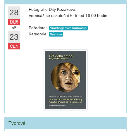
Fotografie Dity Kozákové.
28
Vernisáž se uskuteční 6. 5. od 16:00 hodin.
DUB
až
Pořadatel:
Šmidingerova knihovna
Kategorie:
23
Výstava
ČEN
Tvorové