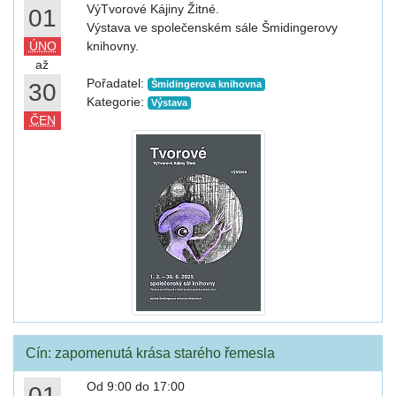
VýTvorové Kájiny Žitné.
01
Výstava ve společenském sále Šmidingerovy
ÚNO
knihovny.
až
Pořadatel:
30
Šmidingerova knihovna
Kategorie:
Výstava
ČEN
Cín: zapomenutá krása starého řemesla
Od 9:00 do 17:00
01