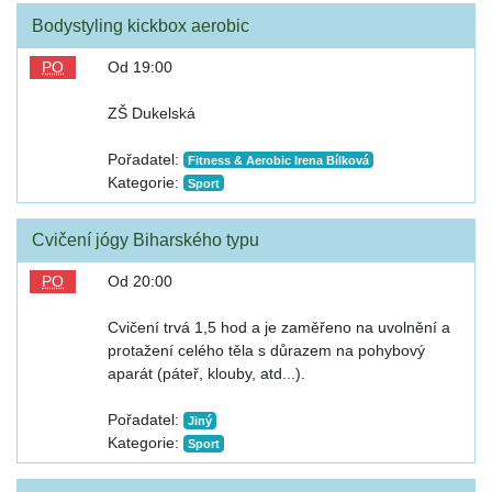
Bodystyling kickbox aerobic
PO
Od 19:00
ZŠ Dukelská
Pořadatel:
Fitness & Aerobic Irena Bílková
Kategorie:
Sport
Cvičení jógy Biharského typu
PO
Od 20:00
Cvičení trvá 1,5 hod a je zaměřeno na uvolnění a
protažení celého těla s důrazem na pohybový
aparát (páteř, klouby, atd...).
Pořadatel:
Jiný
Kategorie:
Sport