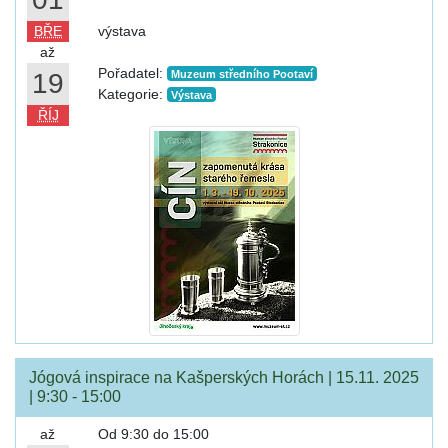
BŘE
výstava
až
Pořadatel:
19
Muzeum středního Pootaví
Kategorie:
Výstava
ŘÍJ
Jógová inspirace na Kašperských Horách | 15.11. 2025
| 9:30 - 15:00
až
Od 9:30 do 15:00