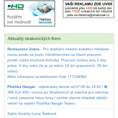
Aktuality strakonických firem
Restaurace Jiskra
- Pro doplnění našeho kolektivu hledáme
novou posilu na pozici číšník/servírka na hlavní pracovní
poměr (nebo možnost dohody). Pracovní směny jsou 2 dny
práce, 4 dny volno (to je za měsíc 10 dní pracovních, 20 dní
volno).
Bližší informace na telefonním čísle 777248366.
Plzeňka Hangár
- objednávky denně od 07:00 do 19:00 / ☎️
388 414 458 / rozvoz po Strakonicích je zdarma pro všechny
/ nové zatavené menu boxy / nechte starost ohledně obědů i
večeří na našem Plzeňka Hangár Teamu
Salon Jezárky Lucie Šebková