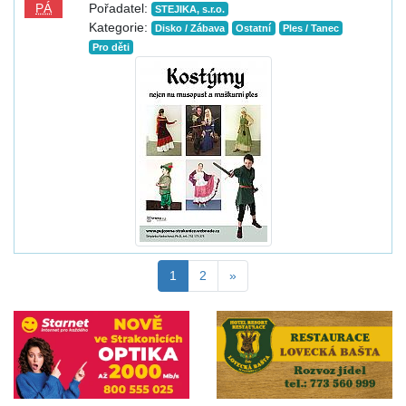
PÁ
Pořadatel:
STEJIKA, s.r.o.
Kategorie:
Disko / Zábava
Ostatní
Ples / Tanec
Pro děti
1
2
»