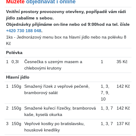
Můžete
objednávat i online
Vnitřní prostory provozovny otevřeny, popřípadě vám rádi
jídlo zabalíme s sebou.
Objednávky přijímáme on-line nebo od 9:00hod na tel. čísle
+420 730 188 048
.
1ks - Jednorázový menu box na hlavní jídlo nebo na polévku 8
Kč
Polévka
1
0,3l
Česnečka s uzeným masem a
1
35 Kč
chlebovými krutony
Hlavní jídlo
1
150g
Smažený řízek z vepřové pečeně,
1
,
3
,
142 Kč
bramborový salát
7
,
9
,
10
2
150g
Smažené kuřecí řízečky, bramborová
1
,
3
,
7
142 Kč
kaše, kyselá okurka
3
150g
Vepřové kostky po bratislavsku,
1
,
3
,
7
137 Kč
houskové knedlíky