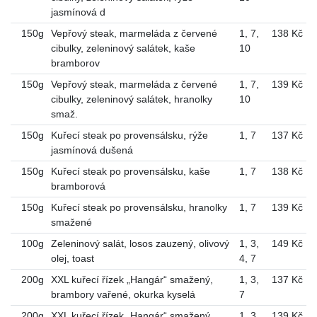
jasmínová d
150g
Vepřový steak, marmeláda z červené
1
,
7
,
138 Kč
cibulky, zeleninový salátek, kaše
10
bramborov
150g
Vepřový steak, marmeláda z červené
1
,
7
,
139 Kč
cibulky, zeleninový salátek, hranolky
10
smaž.
150g
Kuřecí steak po provensálsku, rýže
1
,
7
137 Kč
jasmínová dušená
150g
Kuřecí steak po provensálsku, kaše
1
,
7
138 Kč
bramborová
150g
Kuřecí steak po provensálsku, hranolky
1
,
7
139 Kč
smažené
100g
Zeleninový salát, losos zauzený, olivový
1
,
3
,
149 Kč
olej, toast
4
,
7
200g
XXL kuřecí řízek „Hangár“ smažený,
1
,
3
,
137 Kč
brambory vařené, okurka kyselá
7
200g
XXL kuřecí řízek „Hangár“ smažený,
1
,
3
,
139 Kč