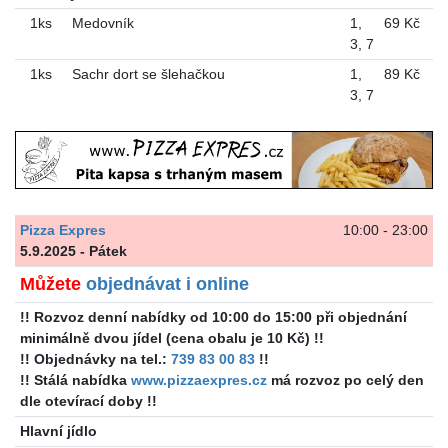
1ks
Medovník
1
,
69 Kč
3
,
7
1ks
Sachr dort se šlehačkou
1
,
89 Kč
3
,
7
Pizza Expres
10:00 - 23:00
5.9.2025 - Pátek
Můžete
objednávat i online
!! Rozvoz denní nabídky od 10:00 do 15:00 při objednání
minimálně dvou jídel (cena obalu je 10 Kč) !!
!! Objednávky na tel.:
739 83 00 83
!!
!! Stálá nabídka
www.pizzaexpres.cz
má rozvoz po celý den
dle otevírací doby !!
Hlavní jídlo