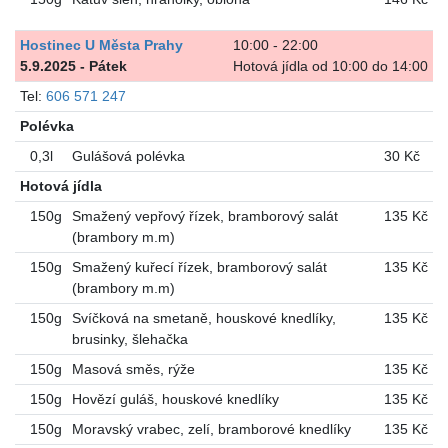
Hostinec U Města Prahy
10:00 - 22:00
5.9.2025 - Pátek
Hotová jídla od 10:00 do 14:00
Tel:
606 571 247
Polévka
0,3l
Gulášová polévka
30 Kč
Hotová jídla
150g
Smažený vepřový řízek, bramborový salát
135 Kč
(brambory m.m)
150g
Smažený kuřecí řízek, bramborový salát
135 Kč
(brambory m.m)
150g
Svíčková na smetaně, houskové knedlíky,
135 Kč
brusinky, šlehačka
150g
Masová směs, rýže
135 Kč
150g
Hovězí guláš, houskové knedlíky
135 Kč
150g
Moravský vrabec, zelí, bramborové knedlíky
135 Kč