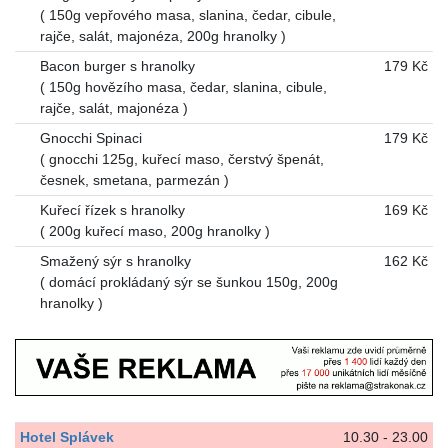
( 150g vepřového masa, slanina, čedar, cibule,
rajče, salát, majonéza, 200g hranolky )
Bacon burger s hranolky
179 Kč
( 150g hovězího masa, čedar, slanina, cibule,
rajče, salát, majonéza )
Gnocchi Spinaci
179 Kč
( gnocchi 125g, kuřecí maso, čerstvý špenát,
česnek, smetana, parmezán )
Kuřecí řízek s hranolky
169 Kč
( 200g kuřecí maso, 200g hranolky )
Smažený sýr s hranolky
162 Kč
( domácí prokládaný sýr se šunkou 150g, 200g
hranolky )
Hotel Splávek
10.30 - 23.00