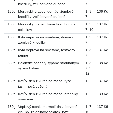
knedlíky, zelí červené dušené
7
150g
Moravský vrabec, domácí žemlové
1
,
3
,
136 Kč
knedlíky, zelí červené dušené
7
150g
Moravský vrabec, kaše bramborová,
1
,
3
,
137 Kč
coleslaw
7
,
10
150g
Kýta vepřová na smetaně, domácí
1
,
3
,
137 Kč
žemlové knedlíky
7
150g
Kýta vepřová na smetaně, těstoviny
1
,
3
,
137 Kč
penne
7
350g
Boloňské špagety sypané strouhaným
1
,
3
,
138 Kč
sýrem Eidam
7
,
9
,
12
150g
Katův šleh z kuřecího masa, rýže
1
137 Kč
jasmínová dušená
150g
Katův šleh z kuřecího masa, hranolky
1
139 Kč
smažené
150g
Vepřový steak, marmeláda z červené
1
,
7
,
137 Kč
cibulky, zeleninový salátek, rýže
10