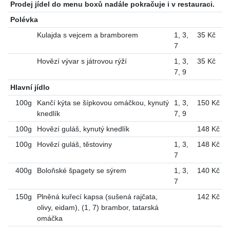
Prodej jídel do menu boxů nadále pokračuje i v restauraci.
Polévka
Kulajda s vejcem a bramborem
1
,
3
,
35 Kč
7
Hovězí vývar s játrovou rýží
1
,
3
,
35 Kč
7
,
9
Hlavní jídlo
100g
Kančí kýta se šípkovou omáčkou, kynutý
1
,
3
,
150 Kč
knedlík
7
,
9
100g
Hovězí guláš, kynutý knedlík
148 Kč
100g
Hovězí guláš, těstoviny
1
,
3
,
148 Kč
7
400g
Boloňské špagety se sýrem
1
,
3
,
140 Kč
7
150g
Plněná kuřecí kapsa (sušená rajčata,
142 Kč
olivy, eidam), (1, 7) brambor, tatarská
omáčka