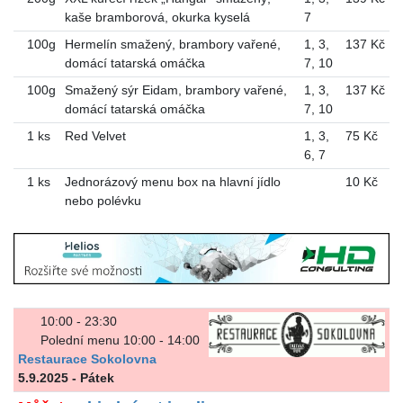
kaše bramborová, okurka kyselá
7
100g
Hermelín smažený, brambory vařené,
1
,
3
,
137 Kč
domácí tatarská omáčka
7
,
10
100g
Smažený sýr Eidam, brambory vařené,
1
,
3
,
137 Kč
domácí tatarská omáčka
7
,
10
1 ks
Red Velvet
1
,
3
,
75 Kč
6
,
7
1 ks
Jednorázový menu box na hlavní jídlo
10 Kč
nebo polévku
10:00 - 23:30
Polední menu 10:00 - 14:00
Restaurace Sokolovna
5.9.2025 - Pátek