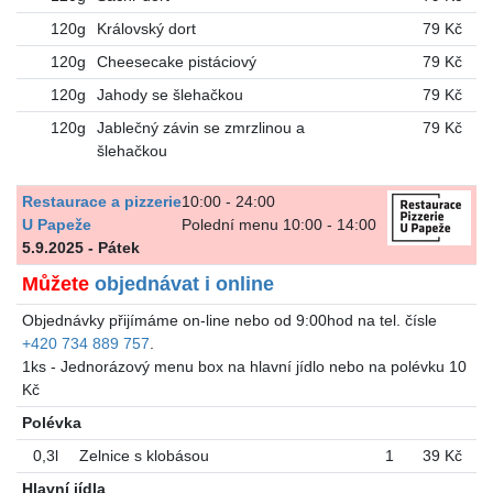
120g
Královský dort
79 Kč
120g
Cheesecake pistáciový
79 Kč
120g
Jahody se šlehačkou
79 Kč
120g
Jablečný závin se zmrzlinou a
79 Kč
šlehačkou
Restaurace a pizzerie
10:00 - 24:00
U Papeže
Polední menu 10:00 - 14:00
5.9.2025 - Pátek
Můžete
objednávat i online
Objednávky přijímáme on-line nebo od 9:00hod na tel. čísle
+420 734 889 757
.
1ks - Jednorázový menu box na hlavní jídlo nebo na polévku 10
Kč
Polévka
0,3l
Zelnice s klobásou
1
39 Kč
Hlavní jídla