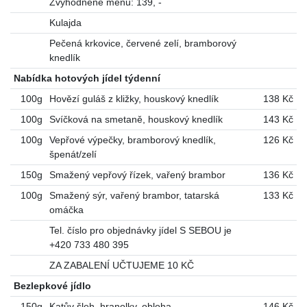
Zvýhodněné menu: 139, -
Kulajda
Pečená krkovice, červené zelí, bramborový
knedlík
Nabídka hotových jídel týdenní
100g
Hovězí guláš z kližky, houskový knedlík
138 Kč
100g
Svíčková na smetaně, houskový knedlík
143 Kč
100g
Vepřové výpečky, bramborový knedlík,
126 Kč
špenát/zelí
150g
Smažený vepřový řízek, vařený brambor
136 Kč
100g
Smažený sýr, vařený brambor, tatarská
133 Kč
omáčka
Tel. číslo pro objednávky jídel S SEBOU je
+420 733 480 395
ZA ZABALENÍ UČTUJEME 10 KČ
Bezlepkové jídlo
150g
Katův šleh, hranolky, obloha
146 Kč