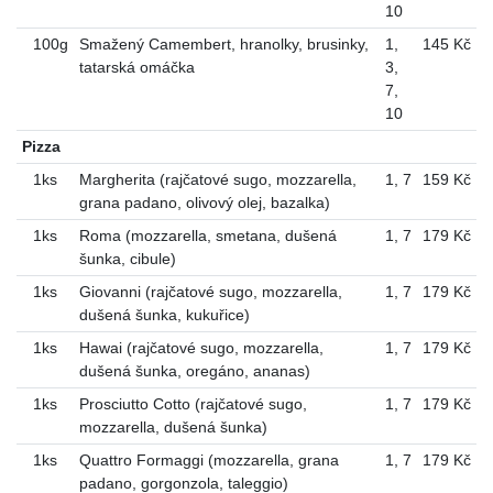
10
100g
Smažený Camembert, hranolky, brusinky,
1
,
145 Kč
tatarská omáčka
3
,
7
,
10
Pizza
1ks
Margherita (rajčatové sugo, mozzarella,
1
,
7
159 Kč
grana padano, olivový olej, bazalka)
1ks
Roma (mozzarella, smetana, dušená
1
,
7
179 Kč
šunka, cibule)
1ks
Giovanni (rajčatové sugo, mozzarella,
1
,
7
179 Kč
dušená šunka, kukuřice)
1ks
Hawai (rajčatové sugo, mozzarella,
1
,
7
179 Kč
dušená šunka, oregáno, ananas)
1ks
Prosciutto Cotto (rajčatové sugo,
1
,
7
179 Kč
mozzarella, dušená šunka)
1ks
Quattro Formaggi (mozzarella, grana
1
,
7
179 Kč
padano, gorgonzola, taleggio)