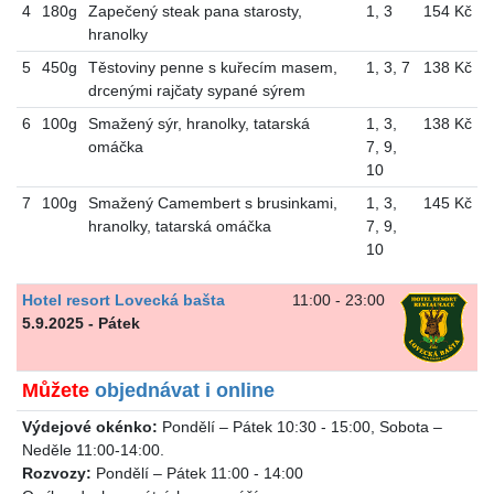
4
180g
Zapečený steak pana starosty,
1
,
3
154 Kč
hranolky
5
450g
Těstoviny penne s kuřecím masem,
1
,
3
,
7
138 Kč
drcenými rajčaty sypané sýrem
6
100g
Smažený sýr, hranolky, tatarská
1
,
3
,
138 Kč
omáčka
7
,
9
,
10
7
100g
Smažený Camembert s brusinkami,
1
,
3
,
145 Kč
hranolky, tatarská omáčka
7
,
9
,
10
Hotel resort Lovecká bašta
11:00 - 23:00
5.9.2025 - Pátek
Můžete
objednávat i online
Výdejové okénko:
Pondělí – Pátek 10:30 - 15:00, Sobota –
Neděle 11:00-14:00.
Rozvozy:
Pondělí – Pátek 11:00 - 14:00