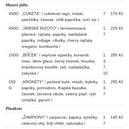
Hlavní jídlo
450G
„CUKETA“ / cuketové ragú, máslo,
7
170 Kč
petrželka, česnek, chilli paprička, ovčí sýr /
450G
„SRBSKÉ RIZOTO“ / fermentovaná
1
,
225 Kč
pšenice, rajčata, papriky, nakládané
7
papriky, cottage, cibulky, cherry rajčata,
oregano, kombucha /
150G
„BŮČEK“ / vepřové výpečky, koriandr,
1
,
285 Kč
miso, demi glace, černý česnek, houska,
3
,
bramborový knedlík, zelí, nakladačka,
7
,
zakyska /
10
150
„KROKETY“ / pečené kuře, máslo, bylinky,
1
,
285 Kč
G
papriky, pomodoro, thajská bazalka,
3
,
česnek, červená cibule, zelený pepř, rybí
7
omáčka, garum /
Předkrm
„ŽAMPIONY“ / carpaccio, kapary, syrečky,
1
,
145 Kč
celerový olej, bílý chléb, saturejka /
7