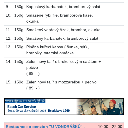
9.
150g
Kapustový karbanátek, bramborový salát
10.
150g
Smažené rybí filé, bramborová kaše,
okurka
11.
150g
Smažený vepřový řízek, brambor, okurka
12.
150g
Smažený karbanátek, bramborový salát
13.
150g
Plněná kuřecí kapsa ( šunka, sýr) ,
hranolky, tatarská omáčka
14.
150g
Zeleninový talíř s brokolicovým salátem +
pečivo
( 89, - )
15.
150g
Zeleninový talíř s mozzarellou + pečivo
( 89, - )
Restaurace a penzion "U VONDRÁŠKŮ" -
10:00 - 22:00