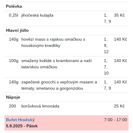
Polévka
0,25l
jihočeská kulajda
1
,
35 Kč
7
,
9
Hlavní jídlo
140g
hovězí maso s rajskou omáčkou s
1
,
140 Kč
houskovými knedlíky
9
,
12
100g
smažený květák s bramborami a naší
1
,
140 Kč
tatarskou omáčkou
7
,
10
140g
zapečené gnocchi s vepřovým masem a
1
,
140 Kč
tématy, smetanou a gorgonzolou
7
,
9
Nápoje
200
borůvková limonáda
25 Kč
Bufet Hradský
7:00 - 17:00
5.9.2025 - Pátek