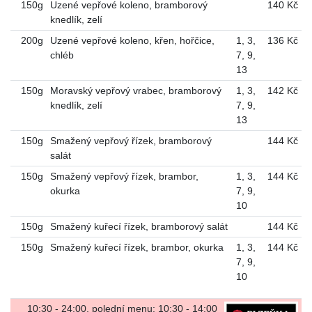
150g
Uzené vepřové koleno, bramborový
140 Kč
knedlík, zelí
200g
Uzené vepřové koleno, křen, hořčice,
1
,
3
,
136 Kč
chléb
7
,
9
,
13
150g
Moravský vepřový vrabec, bramborový
1
,
3
,
142 Kč
knedlík, zelí
7
,
9
,
13
150g
Smažený vepřový řízek, bramborový
144 Kč
salát
150g
Smažený vepřový řízek, brambor,
1
,
3
,
144 Kč
okurka
7
,
9
,
10
150g
Smažený kuřecí řízek, bramborový salát
144 Kč
150g
Smažený kuřecí řízek, brambor, okurka
1
,
3
,
144 Kč
7
,
9
,
10
10:30 - 24:00, polední menu: 10:30 - 14:00