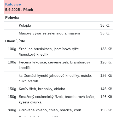
Katovice
5.9.2025 - Pátek
Polévka
Kulajda
35 Kč
Masový vývar se zeleninou a masem
35 Kč
Hlavní jídlo
100g
Srnčí na brusinkách, jasmínová rýže
138 Kč
/houskový knedlík
100g
Pečená krkovice, červené zelí, bramborový
126 Kč
knedlík
ks Domácí kynuté jahodové knedlíky, máslo,
126 Kč
cukr, tvaroh
150g
Katův šleh, hranolky, obloha
146 Kč
150g
Smažený soukenický řízek, bramborová kaše,
126 Kč
kyselá okurka
800g
Grilované koleno, chléb, hořčice, křen
195 Kč