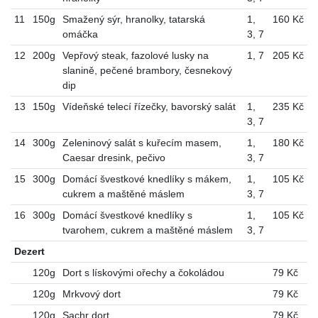
11
150g
Smažený sýr, hranolky, tatarská
1
,
160 Kč
omáčka
3
,
7
12
200g
Vepřový steak, fazolové lusky na
1
,
7
205 Kč
slanině, pečené brambory, česnekový
dip
13
150g
Vídeňské telecí řízečky, bavorský salát
1
,
235 Kč
3
,
7
14
300g
Zeleninový salát s kuřecím masem,
1
,
180 Kč
Caesar dresink, pečivo
3
,
7
15
300g
Domácí švestkové knedlíky s mákem,
1
,
105 Kč
cukrem a maštěné máslem
3
,
7
16
300g
Domácí švestkové knedlíky s
1
,
105 Kč
tvarohem, cukrem a maštěné máslem
3
,
7
Dezert
120g
Dort s lískovými ořechy a čokoládou
79 Kč
120g
Mrkvový dort
79 Kč
120g
Sachr dort
79 Kč