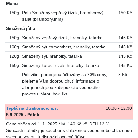
Menu
150g
Pol.+Smažený vepřový řízek, bramborový
150 Kč
salát (brambory.mm)
Smažená jídla
150g
Smažený vepřový řízek, hranolky, tatarka
145 Kč
100g
Smažený sýr camembert, hranolky, tatarka
145 Kč
120g
Smažený sýr, hranolky, tatarka
145 Kč
150g
Smažený kuřecí řízek, hranolky, tatarka
145 Kč
Poloviční porce jsou účtovány za 70% ceny,
8 Kč
přejeme Vám dobrou chuť. Informace o
alergenech jsou k dispozici u vedoucího
provozu. Menu box 1ks
Teplárna Strakonice, a.s.
10:30 - 12:30
5.9.2025 - Pátek
Cena oběda od 1. 1. 2025 činí: 140 Kč vč. DPH 12 %
Součástí nabídky je sodobar s chlazenou vodou nebo chlazenou
sycenou vodou, k dispozici ovocná šťáva.