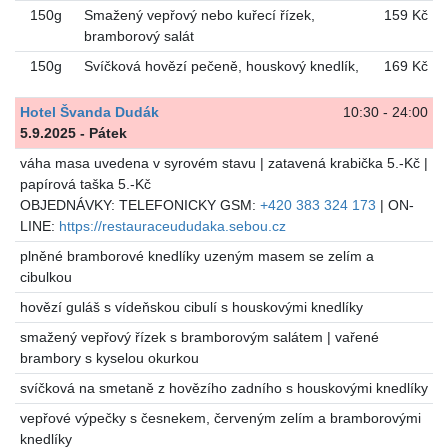
150g
Smažený vepřový nebo kuřecí řízek,
159 Kč
bramborový salát
150g
Svíčková hovězí pečeně, houskový knedlík,
169 Kč
Hotel Švanda Dudák
10:30 - 24:00
5.9.2025 - Pátek
váha masa uvedena v syrovém stavu | zatavená krabička 5.-Kč |
papírová taška 5.-Kč
OBJEDNÁVKY: TELEFONICKY GSM:
+420 383 324 173
| ON-
LINE:
https://restauraceududaka.sebou.cz
plněné bramborové knedlíky uzeným masem se zelím a
cibulkou
hovězí guláš s vídeňskou cibulí s houskovými knedlíky
smažený vepřový řízek s bramborovým salátem | vařené
brambory s kyselou okurkou
svíčková na smetaně z hovězího zadního s houskovými knedlíky
vepřové výpečky s česnekem, červeným zelím a bramborovými
knedlíky