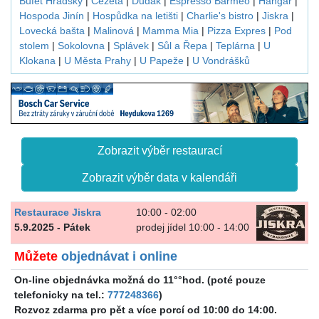
Bufet Hradský
|
Čezeta
|
Dudák
|
Espresso Barmeo
|
Hangár
|
Hospoda Jinín
|
Hospůdka na letišti
|
Charlie's bistro
|
Jiskra
|
Lovecká bašta
|
Malinová
|
Mamma Mia
|
Pizza Expres
|
Pod
stolem
|
Sokolovna
|
Splávek
|
Sůl a Řepa
|
Teplárna
|
U
Klokana
|
U Města Prahy
|
U Papeže
|
U Vondrášků
Zobrazit výběr restaurací
Zobrazit výběr data v kalendáři
Restaurace Jiskra
10:00 - 02:00
5.9.2025 - Pátek
prodej jídel 10:00 - 14:00
Můžete
objednávat i online
On-line objednávka možná do 11°°hod. (poté pouze
telefonicky na tel.:
777248366
)
Rozvoz zdarma pro pět a více porcí od 10:00 do 14:00.