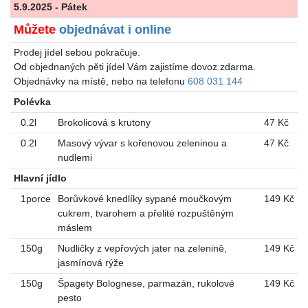
5.9.2025 - Pátek
Můžete
objednávat i online
Prodej jídel sebou pokračuje.
Od objednaných pěti jídel Vám zajistíme dovoz zdarma.
Objednávky na místě, nebo na telefonu
608 031 144
Polévka
0.2l
Brokolicová s krutony
47 Kč
0.2l
Masový vývar s kořenovou zeleninou a
47 Kč
nudlemi
Hlavní jídlo
1porce
Borůvkové knedlíky sypané moučkovým
149 Kč
cukrem, tvarohem a přelité rozpuštěným
máslem
150g
Nudličky z vepřových jater na zelenině,
149 Kč
jasmínová rýže
150g
Špagety Bolognese, parmazán, rukolové
149 Kč
pesto