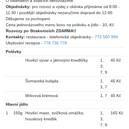
O víkendech a svátcích nerozvážíme.
Objednávky:
pro rozvoz a výdej z okénka přijímáme od 8:00 -
11:30 / pozdější objednávky nezaručíme dopravit do 12:00.
Děkujeme za pochopení.
Cena jednorázového menu boxu na polévku a jídlo - 10,-Kč
Rozvozy po Strakonicích ZDARMA!!
Kontakty:
restaurace - telefonické objednávky -
773 560 999
.
Ubytování recepce -
778 726 778
Polévky
Hovězí vývar s játrovými knedlíčky
1
,
45 Kč
3
,
7
,
9
Šumavská kulajda
1
,
45 Kč
3
,
7
Mrkvová krémová
1
,
7
45 Kč
Hlavní jídlo
1
150g
Hovězí maso, svíčková omáčka,
1
,
165 Kč
houskový knedlík
3
,
7
,
9