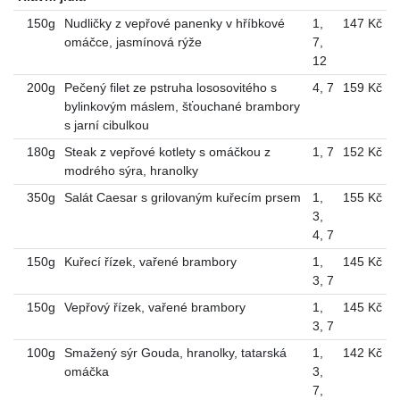
150g
Nudličky z vepřové panenky v hříbkové
1
,
147 Kč
omáčce, jasmínová rýže
7
,
12
200g
Pečený filet ze pstruha lososovitého s
4
,
7
159 Kč
bylinkovým máslem, šťouchané brambory
s jarní cibulkou
180g
Steak z vepřové kotlety s omáčkou z
1
,
7
152 Kč
modrého sýra, hranolky
350g
Salát Caesar s grilovaným kuřecím prsem
1
,
155 Kč
3
,
4
,
7
150g
Kuřecí řízek, vařené brambory
1
,
145 Kč
3
,
7
150g
Vepřový řízek, vařené brambory
1
,
145 Kč
3
,
7
100g
Smažený sýr Gouda, hranolky, tatarská
1
,
142 Kč
omáčka
3
,
7
,