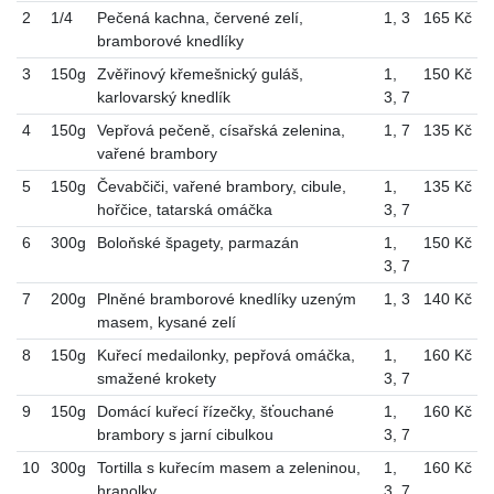
2
1/4
Pečená kachna, červené zelí,
1
,
3
165 Kč
bramborové knedlíky
3
150g
Zvěřinový křemešnický guláš,
1
,
150 Kč
karlovarský knedlík
3
,
7
4
150g
Vepřová pečeně, císařská zelenina,
1
,
7
135 Kč
vařené brambory
5
150g
Čevabčiči, vařené brambory, cibule,
1
,
135 Kč
hořčice, tatarská omáčka
3
,
7
6
300g
Boloňské špagety, parmazán
1
,
150 Kč
3
,
7
7
200g
Plněné bramborové knedlíky uzeným
1
,
3
140 Kč
masem, kysané zelí
8
150g
Kuřecí medailonky, pepřová omáčka,
1
,
160 Kč
smažené krokety
3
,
7
9
150g
Domácí kuřecí řízečky, šťouchané
1
,
160 Kč
brambory s jarní cibulkou
3
,
7
10
300g
Tortilla s kuřecím masem a zeleninou,
1
,
160 Kč
hranolky
3
,
7