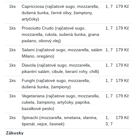
1ks
Capricciosa (rajčatové sugo, mozzarella,
1
,
7
179 Kč
dušená šunka, černé olivy, žampiony,
artyčoky)
1ks
Prosciutto Crudo (rajčatové sugo,
1
,
7
179 Kč
mozzarella, rukola, sušená šunka, grana
padano, olivový olej)
1ks
Salami (rajčatové sugo, mozzarella, salám
1
,
7
179 Kč
Milano, oregáno)
1ks
Diavola (rajčatové sugo, mozzarella,
1
,
7
179 Kč
pikantní salám, cibule, beraní rohy, chilli)
1ks
Funghi (rajčatové sugo, mozzarella,
1
,
7
179 Kč
dušená šunka, žampiony)
1ks
Vegetariana (rajčatove sugo, mozzarella,
1
,
7
179 Kč
cuketa, žampiony, artyčoky, paprika,
bazalkové pesto)
1ks
Spinachi (mozzarella, smetana, slanina,
1
,
179 Kč
špenát, vejce, česnek)
3
,
7
Zákusky