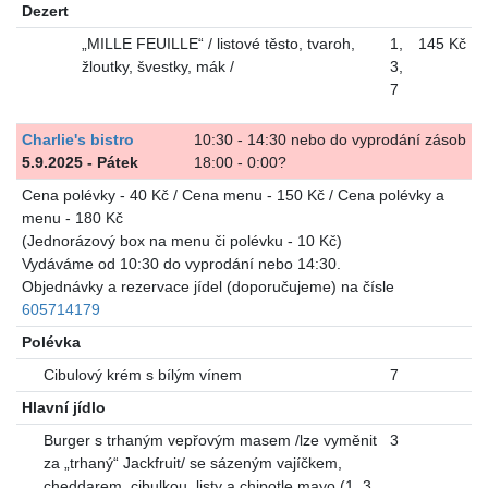
Dezert
„MILLE FEUILLE“ / listové těsto, tvaroh,
1
,
145 Kč
žloutky, švestky, mák /
3
,
7
Charlie's bistro
10:30 - 14:30 nebo do vyprodání zásob
5.9.2025 - Pátek
18:00 - 0:00?
Cena polévky - 40 Kč / Cena menu - 150 Kč / Cena polévky a
menu - 180 Kč
(Jednorázový box na menu či polévku - 10 Kč)
Vydáváme od 10:30 do vyprodání nebo 14:30.
Objednávky a rezervace jídel (doporučujeme) na čísle
605714179
Polévka
Cibulový krém s bílým vínem
7
Hlavní jídlo
Burger s trhaným vepřovým masem /lze vyměnit
3
za „trhaný“ Jackfruit/ se sázeným vajíčkem,
cheddarem, cibulkou, listy a chipotle mayo (1, 3,