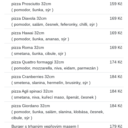
pizza Prosciutto 32cm
159 Kč
( pomodor, šunka, sýr )
pizza Diavola 32cm
169 Kč
( pomodor, salám, česnek, feferonky, chilli, sýr )
pizza Hawai 32cm
169 Kč
( pomodor, šunka, ananas, sýr )
pizza Roma 32cm
169 Kč
( smetana, šunka, cibule, sýr )
pizza Quattro formaggi 32cm
174 Kč
( pomodor, mozzarella, niva, eidam, parmezán )
pizza Cranberries 32cm
184 Kč
( smetena, slanina, hermelín, brusinky, sýr )
pizza Agli spinaci 32cm
184 Kč
( smetana, niva, kuřecí maso, špenát, česnek )
pizza Giordano 32cm
184 Kč
( pomodor, šunka, salám, slanina, klobása, česnek,
cibule, sýr )
Burger s trhaným vepřovým masem I
179 Kč