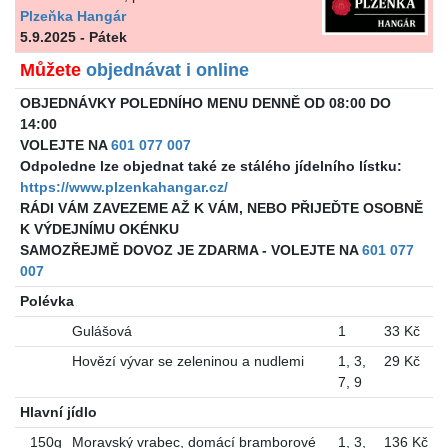
Plzeňka Hangár
5.9.2025 - Pátek
Můžete
objednávat i online
OBJEDNÁVKY POLEDNÍHO MENU DENNĚ OD 08:00 DO
14:00
VOLEJTE NA
601 077 007
Odpoledne lze objednat také ze stálého jídelního lístku:
https://www.plzenkahangar.cz/
RÁDI VÁM ZAVEZEME AŽ K VÁM, NEBO PŘIJEĎTE OSOBNĚ
K VÝDEJNÍMU OKÉNKU
SAMOZŘEJMĚ DOVOZ JE ZDARMA - VOLEJTE NA
601 077
007
Polévka
Gulášová
1
33 Kč
Hovězí vývar se zeleninou a nudlemi
1
,
3
,
29 Kč
7
,
9
Hlavní jídlo
150g
Moravský vrabec, domácí bramborové
1
,
3
,
136 Kč