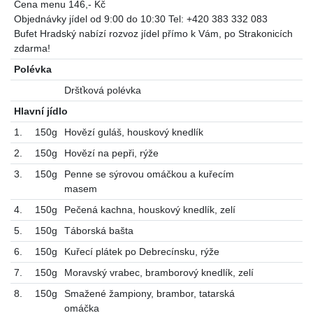
Cena menu 146,- Kč
Objednávky jídel od 9:00 do 10:30 Tel: +420 383 332 083
Bufet Hradský nabízí rozvoz jídel přímo k Vám, po Strakonicích
zdarma!
Polévka
Dršťková polévka
Hlavní jídlo
1.
150g
Hovězí guláš, houskový knedlík
2.
150g
Hovězí na pepři, rýže
3.
150g
Penne se sýrovou omáčkou a kuřecím
masem
4.
150g
Pečená kachna, houskový knedlík, zelí
5.
150g
Táborská bašta
6.
150g
Kuřecí plátek po Debrecínsku, rýže
7.
150g
Moravský vrabec, bramborový knedlík, zelí
8.
150g
Smažené žampiony, brambor, tatarská
omáčka