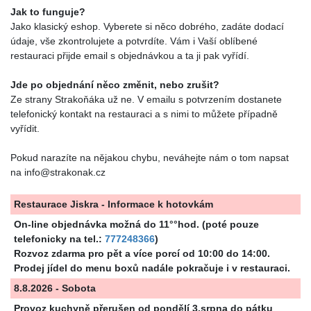
Jak to funguje?
Jako klasický eshop. Vyberete si něco dobrého, zadáte dodací
údaje, vše zkontrolujete a potvrdíte. Vám i Vaší oblíbené
restauraci přijde email s objednávkou a ta ji pak vyřídí.
Jde po objednání něco změnit, nebo zrušit?
Ze strany Strakoňáka už ne. V emailu s potvrzením dostanete
telefonický kontakt na restauraci a s nimi to můžete případně
vyřídit.
Pokud narazíte na nějakou chybu, neváhejte nám o tom napsat
na info@strakonak.cz
Restaurace Jiskra - Informace k hotovkám
On-line objednávka možná do 11°°hod. (poté pouze
telefonicky na tel.:
777248366
)
Rozvoz zdarma pro pět a více porcí od 10:00 do 14:00.
Prodej jídel do menu boxů nadále pokračuje i v restauraci.
8.8.2026 - Sobota
Provoz kuchyně přerušen od pondělí 3.srpna do pátku