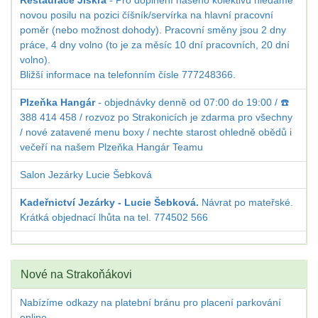
Restaurace Jiskra
- Pro doplnění našeho kolektivu hledáme
novou posilu na pozici číšník/servírka na hlavní pracovní
poměr (nebo možnost dohody). Pracovní směny jsou 2 dny
práce, 4 dny volno (to je za měsíc 10 dní pracovních, 20 dní
volno).
Bližší informace na telefonním čísle 777248366.
Plzeňka Hangár
- objednávky denně od 07:00 do 19:00 / ☎️
388 414 458 / rozvoz po Strakonicích je zdarma pro všechny
/ nové zatavené menu boxy / nechte starost ohledně obědů i
večeří na našem Plzeňka Hangár Teamu
Salon Jezárky Lucie Šebková
Kadeřnictví Jezárky - Lucie Šebková.
Návrat po mateřské.
Krátká objednací lhůta na tel. 774502 566
Nové na Strakoňákovi
Nabízíme odkazy na platební bránu pro placení parkování
online.