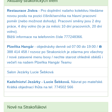
Aktuality strakonických firem
Restaurace Jiskra
- Pro doplnění našeho kolektivu hledáme
novou posilu na pozici číšník/servírka na hlavní pracovní
poměr (nebo možnost dohody). Pracovní směny jsou 2 dny
práce, 4 dny volno (to je za měsíc 10 dní pracovních, 20 dní
volno).
Bližší informace na telefonním čísle 777248366.
Plzeňka Hangár
- objednávky denně od 07:00 do 19:00 / ☎️
388 414 458 / rozvoz po Strakonicích je zdarma pro všechny
/ nové zatavené menu boxy / nechte starost ohledně obědů i
večeří na našem Plzeňka Hangár Teamu
Salon Jezárky Lucie Šebková
Kadeřnictví Jezárky - Lucie Šebková.
Návrat po mateřské.
Krátká objednací lhůta na tel. 774502 566
Nové na Strakoňákovi