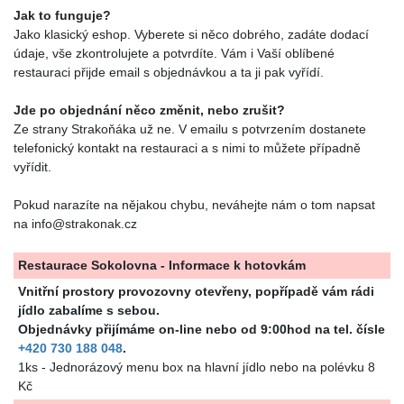
Jak to funguje?
Jako klasický eshop. Vyberete si něco dobrého, zadáte dodací
údaje, vše zkontrolujete a potvrdíte. Vám i Vaší oblíbené
restauraci přijde email s objednávkou a ta ji pak vyřídí.
Jde po objednání něco změnit, nebo zrušit?
Ze strany Strakoňáka už ne. V emailu s potvrzením dostanete
telefonický kontakt na restauraci a s nimi to můžete případně
vyřídit.
Pokud narazíte na nějakou chybu, neváhejte nám o tom napsat
na info@strakonak.cz
Restaurace Sokolovna - Informace k hotovkám
Vnitřní prostory provozovny otevřeny, popřípadě vám rádi
jídlo zabalíme s sebou.
Objednávky přijímáme on-line nebo od 9:00hod na tel. čísle
+420 730 188 048
.
1ks - Jednorázový menu box na hlavní jídlo nebo na polévku 8
Kč