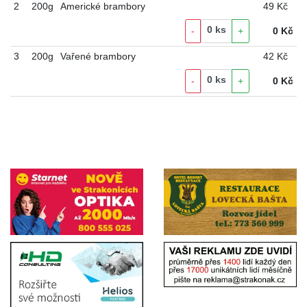
2
200g
Americké brambory
49 Kč
0
ks
-
+
0
Kč
3
200g
Vařené brambory
42 Kč
0
ks
-
+
0
Kč