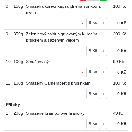
8
150g
Smažená kuřecí kapsa plněná šunkou a
189 Kč
nivou
0
ks
-
+
0
Kč
9
350g
Zeleninový salát s grilovaným kuřecím
209 Kč
prsíčkem a sázeným vejcem
0
ks
-
+
0
Kč
10
100g
Smažený sýr
99 Kč
0
ks
-
+
0
Kč
11
100g
Smažený Camembert s brusinkami
109 Kč
0
ks
-
+
0
Kč
Přílohy
1
200g
Smažené bramborové hranolky
49 Kč
0
ks
-
+
0
Kč