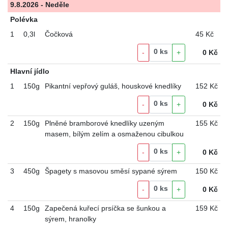
9.8.2026 - Neděle
Polévka
1
0,3l
Čočková
45 Kč
0
ks
-
+
0
Kč
Hlavní jídlo
1
150g
Pikantní vepřový guláš, houskové knedlíky
152 Kč
0
ks
-
+
0
Kč
2
150g
Plněné bramborové knedlíky uzeným
155 Kč
masem, bílým zelím a osmaženou cibulkou
0
ks
-
+
0
Kč
3
450g
Špagety s masovou směsí sypané sýrem
150 Kč
0
ks
-
+
0
Kč
4
150g
Zapečená kuřecí prsíčka se šunkou a
159 Kč
sýrem, hranolky