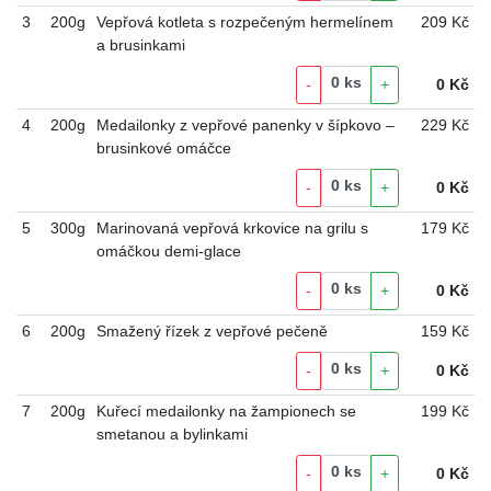
3
200g
Vepřová kotleta s rozpečeným hermelínem
209 Kč
a brusinkami
0
ks
-
+
0
Kč
4
200g
Medailonky z vepřové panenky v šípkovo –
229 Kč
brusinkové omáčce
0
ks
-
+
0
Kč
5
300g
Marinovaná vepřová krkovice na grilu s
179 Kč
omáčkou demi-glace
0
ks
-
+
0
Kč
6
200g
Smažený řízek z vepřové pečeně
159 Kč
0
ks
-
+
0
Kč
7
200g
Kuřecí medailonky na žampionech se
199 Kč
smetanou a bylinkami
0
ks
-
+
0
Kč