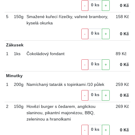
0
ks
-
+
0
Kč
5
150g
Smažené kuřecí řízečky, vařené brambory,
158 Kč
kyselá okurka
0
ks
-
+
0
Kč
Zákusek
1
1ks
Čokoládový fondant
89 Kč
0
ks
-
+
0
Kč
Minutky
1
200g
Namíchaný tatarák s topinkami /10 půlek
259 Kč
0
ks
-
+
0
Kč
2
150g
Hovězí burger s čedarem, anglickou
269 Kč
slaninou, pikantní majonézou, BBQ,
zeleninou a hranolkami
0
ks
-
+
0
Kč