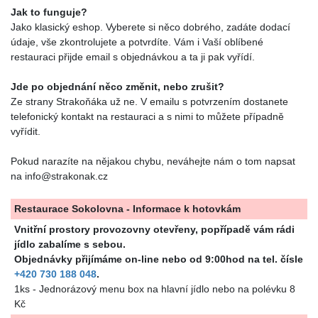
Jak to funguje?
Jako klasický eshop. Vyberete si něco dobrého, zadáte dodací
údaje, vše zkontrolujete a potvrdíte. Vám i Vaší oblíbené
restauraci přijde email s objednávkou a ta ji pak vyřídí.
Jde po objednání něco změnit, nebo zrušit?
Ze strany Strakoňáka už ne. V emailu s potvrzením dostanete
telefonický kontakt na restauraci a s nimi to můžete případně
vyřídit.
Pokud narazíte na nějakou chybu, neváhejte nám o tom napsat
na info@strakonak.cz
Restaurace Sokolovna - Informace k hotovkám
Vnitřní prostory provozovny otevřeny, popřípadě vám rádi
jídlo zabalíme s sebou.
Objednávky přijímáme on-line nebo od 9:00hod na tel. čísle
+420 730 188 048
.
1ks - Jednorázový menu box na hlavní jídlo nebo na polévku 8
Kč