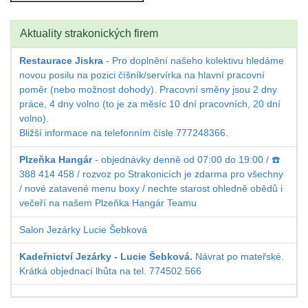
Aktuality strakonických firem
Restaurace Jiskra
- Pro doplnění našeho kolektivu hledáme
novou posilu na pozici číšník/servírka na hlavní pracovní
poměr (nebo možnost dohody). Pracovní směny jsou 2 dny
práce, 4 dny volno (to je za měsíc 10 dní pracovních, 20 dní
volno).
Bližší informace na telefonním čísle 777248366.
Plzeňka Hangár
- objednávky denně od 07:00 do 19:00 / ☎️
388 414 458 / rozvoz po Strakonicích je zdarma pro všechny
/ nové zatavené menu boxy / nechte starost ohledně obědů i
večeří na našem Plzeňka Hangár Teamu
Salon Jezárky Lucie Šebková
Kadeřnictví Jezárky - Lucie Šebková.
Návrat po mateřské.
Krátká objednací lhůta na tel. 774502 566