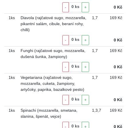
0
ks
-
+
0
Kč
1ks
Diavola (rajčatové sugo, mozzarella,
1
,
7
169 Kč
pikantní salám, cibule, beraní rohy,
chilli)
0
ks
-
+
0
Kč
1ks
Funghi (rajčatové sugo, mozzarella,
1
,
7
169 Kč
dušená šunka, žampiony)
0
ks
-
+
0
Kč
1ks
Vegetariana (rajčatové sugo,
1
,
7
169 Kč
mozzarella, cuketa, žampiony,
artyčoky, paprika, bazalkové pesto)
0
ks
-
+
0
Kč
1ks
Spinachi (mozzarella, smetana,
1
,
3
,
7
169 Kč
slanina, špenát, vejce)
0
ks
-
+
0
Kč