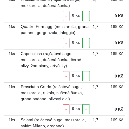
mozzarella, dušená šunka)
0
ks
-
+
0
Kč
1ks
Quattro Formaggi (mozzarella, grana
1
,
7
169 Kč
padano, gorgonzola, taleggio)
0
ks
-
+
0
Kč
1ks
Capricciosa (rajčatové sugo,
1
,
7
169 Kč
mozzarella, dušená šunka, černé
olivy, žampiony, artyčoky)
0
ks
-
+
0
Kč
1ks
Prosciutto Crudo (rajčatové sugo,
1
,
7
169 Kč
mozzarella, rukola, sušená šunka,
grana padano, olivový olej)
0
ks
-
+
0
Kč
1ks
Salami (rajčatové sugo, mozzarella,
1
,
7
169 Kč
salám Milano, oregáno)