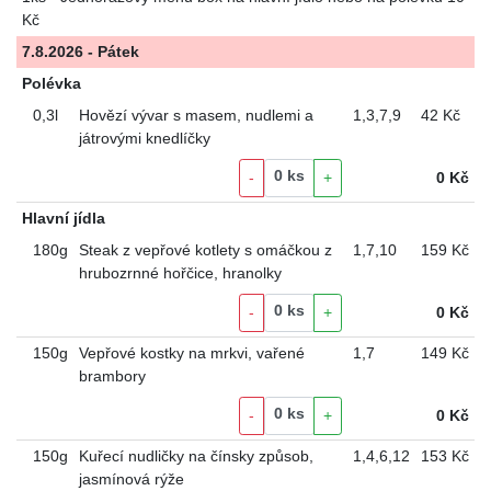
Kč
7.8.2026 - Pátek
Polévka
0,3l
Hovězí vývar s masem, nudlemi a
1
,
3
,
7
,
9
42 Kč
játrovými knedlíčky
0
ks
-
+
0
Kč
Hlavní jídla
180g
Steak z vepřové kotlety s omáčkou z
1
,
7
,
10
159 Kč
hrubozrnné hořčice, hranolky
0
ks
-
+
0
Kč
150g
Vepřové kostky na mrkvi, vařené
1
,
7
149 Kč
brambory
0
ks
-
+
0
Kč
150g
Kuřecí nudličky na čínsky způsob,
1
,
4
,
6
,
12
153 Kč
jasmínová rýže