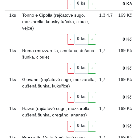
0
ks
-
+
0
Kč
1ks
Tonno e Cipolla (rajčatové sugo,
1
,
3
,
4
,
7
169 Kč
mozzarella, kousky tuňáka, cibule,
vejce)
0
ks
-
+
0
Kč
1ks
Roma (mozzarella, smetana, dušená
1
,
7
169 Kč
šunka, cibule)
0
ks
-
+
0
Kč
1ks
Giovanni (rajčatové sugo, mozzarella,
1
,
7
169 Kč
dušená šunka, kukuřice)
0
ks
-
+
0
Kč
1ks
Hawai (rajčatové sugo, mozzarella,
1
,
7
169 Kč
dušená šunka, oregáno, ananas)
0
ks
-
+
0
Kč
1ks
Prosciutto Cotto (rajčatové sugo,
1
,
7
169 Kč