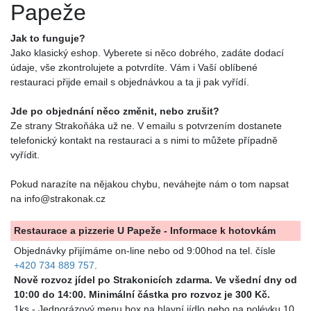
Papeže
Jak to funguje?
Jako klasický eshop. Vyberete si něco dobrého, zadáte dodací
údaje, vše zkontrolujete a potvrdíte. Vám i Vaší oblíbené
restauraci přijde email s objednávkou a ta ji pak vyřídí.
Jde po objednání něco změnit, nebo zrušit?
Ze strany Strakoňáka už ne. V emailu s potvrzením dostanete
telefonický kontakt na restauraci a s nimi to můžete případně
vyřídit.
Pokud narazíte na nějakou chybu, neváhejte nám o tom napsat
na info@strakonak.cz
Restaurace a pizzerie U Papeže - Informace k hotovkám
Objednávky přijímáme on-line nebo od 9:00hod na tel. čísle
+420 734 889 757
.
Nově rozvoz jídel po Strakonicích zdarma. Ve všední dny od
10:00 do 14:00. Minimální částka pro rozvoz je 300 Kč.
1ks - Jednorázový menu box na hlavní jídlo nebo na polévku 10