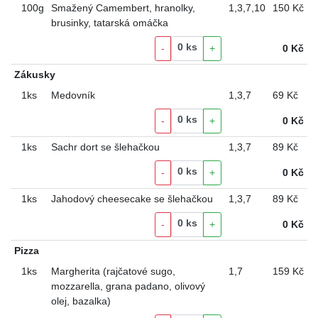
100g
Smažený Camembert, hranolky,
1
,
3
,
7
,
10
150 Kč
brusinky, tatarská omáčka
0
ks
-
+
0
Kč
Zákusky
1ks
Medovník
1
,
3
,
7
69 Kč
0
ks
-
+
0
Kč
1ks
Sachr dort se šlehačkou
1
,
3
,
7
89 Kč
0
ks
-
+
0
Kč
1ks
Jahodový cheesecake se šlehačkou
1
,
3
,
7
89 Kč
0
ks
-
+
0
Kč
Pizza
1ks
Margherita (rajčatové sugo,
1
,
7
159 Kč
mozzarella, grana padano, olivový
olej, bazalka)