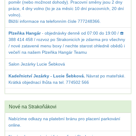
poměr (nebo možnost dohody). Pracovní směny jsou 2 dny
práce, 4 dny volno (to je za měsíc 10 dní pracovních, 20 dní
volno).
Bližší informace na telefonním čísle 777248366.
Plzeňka Hangár
- objednávky denně od 07:00 do 19:00 / ☎️
388 414 458 / rozvoz po Strakonicích je zdarma pro všechny
/ nové zatavené menu boxy / nechte starost ohledně obědů i
večeří na našem Plzeňka Hangár Teamu
Salon Jezárky Lucie Šebková
Kadeřnictví Jezárky - Lucie Šebková.
Návrat po mateřské.
Krátká objednací lhůta na tel. 774502 566
Nové na Strakoňákovi
Nabízíme odkazy na platební bránu pro placení parkování
online.