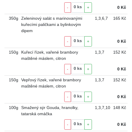
0
ks
-
+
0
Kč
350g
Zeleninový salát s marinovanými
1
,
3
,
6
,
7
165 Kč
kuřecími paličkami a bylinkovým
dipem
0
ks
-
+
0
Kč
150g
Kuřecí řízek, vařené brambory
1
,
3
,
7
152 Kč
maštěné máslem, citron
0
ks
-
+
0
Kč
150g
Vepřový řízek, vařené brambory
1
,
3
,
7
152 Kč
maštěné máslem, citron
0
ks
-
+
0
Kč
100g
Smažený sýr Gouda, hranolky,
1
,
3
,
7
,
10
148 Kč
tatarská omáčka
0
ks
-
+
0
Kč