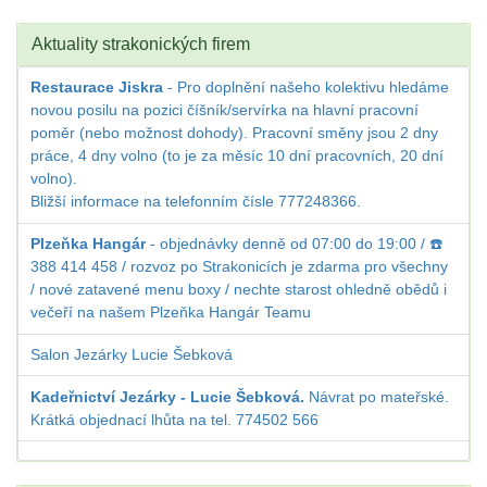
Aktuality strakonických firem
Restaurace Jiskra
- Pro doplnění našeho kolektivu hledáme
novou posilu na pozici číšník/servírka na hlavní pracovní
poměr (nebo možnost dohody). Pracovní směny jsou 2 dny
práce, 4 dny volno (to je za měsíc 10 dní pracovních, 20 dní
volno).
Bližší informace na telefonním čísle 777248366.
Plzeňka Hangár
- objednávky denně od 07:00 do 19:00 / ☎️
388 414 458 / rozvoz po Strakonicích je zdarma pro všechny
/ nové zatavené menu boxy / nechte starost ohledně obědů i
večeří na našem Plzeňka Hangár Teamu
Salon Jezárky Lucie Šebková
Kadeřnictví Jezárky - Lucie Šebková.
Návrat po mateřské.
Krátká objednací lhůta na tel. 774502 566