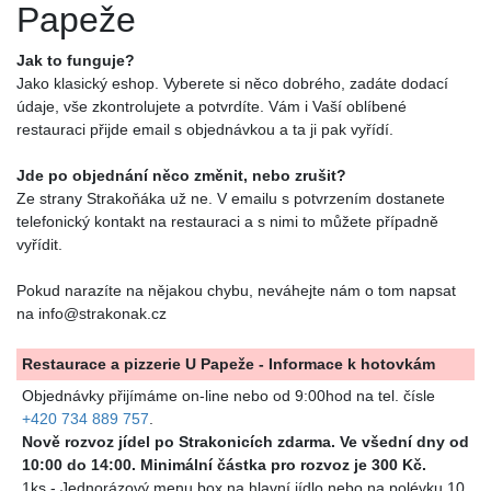
Papeže
Jak to funguje?
Jako klasický eshop. Vyberete si něco dobrého, zadáte dodací
údaje, vše zkontrolujete a potvrdíte. Vám i Vaší oblíbené
restauraci přijde email s objednávkou a ta ji pak vyřídí.
Jde po objednání něco změnit, nebo zrušit?
Ze strany Strakoňáka už ne. V emailu s potvrzením dostanete
telefonický kontakt na restauraci a s nimi to můžete případně
vyřídit.
Pokud narazíte na nějakou chybu, neváhejte nám o tom napsat
na info@strakonak.cz
Restaurace a pizzerie U Papeže - Informace k hotovkám
Objednávky přijímáme on-line nebo od 9:00hod na tel. čísle
+420 734 889 757
.
Nově rozvoz jídel po Strakonicích zdarma. Ve všední dny od
10:00 do 14:00. Minimální částka pro rozvoz je 300 Kč.
1ks - Jednorázový menu box na hlavní jídlo nebo na polévku 10