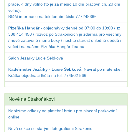
práce, 4 dny volno (to je za měsíc 10 dní pracovních, 20 dní
volno).
Bližší informace na telefonním čísle 777248366.
Plzeňka Hangár
- objednávky denně od 07:00 do 19:00 / ☎️
388 414 458 / rozvoz po Strakonicích je zdarma pro všechny
/ nové zatavené menu boxy / nechte starost ohledně obědů i
večeří na našem Plzeňka Hangár Teamu
Salon Jezárky Lucie Šebková
Kadeřnictví Jezárky - Lucie Šebková.
Návrat po mateřské.
Krátká objednací lhůta na tel. 774502 566
Nové na Strakoňákovi
Nabízíme odkazy na platební bránu pro placení parkování
online.
Nová sekce se starými fotografiemi Strakonic.