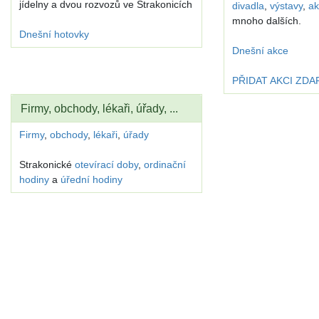
jídelny a dvou rozvozů ve Strakonicích
divadla
,
výstavy
,
ak
mnoho dalších.
Dnešní hotovky
Dnešní akce
PŘIDAT AKCI ZD
Firmy, obchody, lékaři, úřady, ...
Firmy
,
obchody
,
lékaři
,
úřady
Strakonické
otevírací doby
,
ordinační
hodiny
a
úřední hodiny