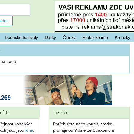
Dudácké festivaly
Dárky
Články
Praktické info
Kroužky
)
k má Lada
cích
Inzerce
eřejnost konaných
Potřebujete něco koupit, prodat,
kolí jako jsou
kina
,
pronajmout? Jste ze Strakonic a