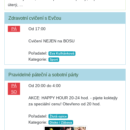
úterý, ...
Zdravotní cvičení s Evčou
PÁ
Od 17:00
Cvičení NEJEN na BOSU
Pořadatel:
Eva Kulhánková
Kategorie:
Sport
Pravidelné páteční a sobotní párty
PÁ
Od 20:00 do 4:00
SO
AKCE: HAPPY HOUR 20-24 hod. - pijete koktejly
za speciální cenu! Otevřeno od 20 hod.
Pořadatel:
Žlutá opice
Kategorie:
Disko / Zábava