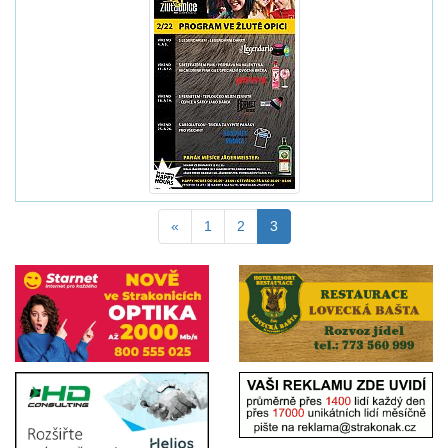
«
1
2
3