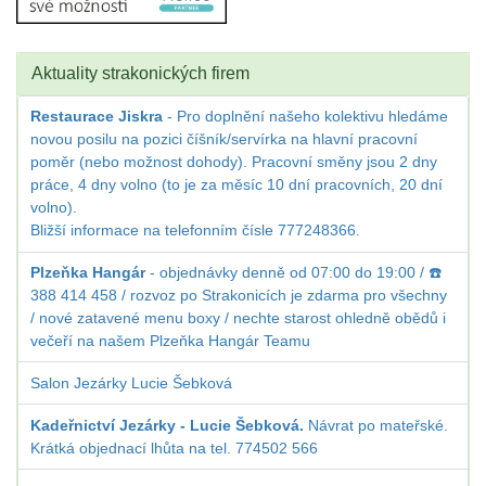
Aktuality strakonických firem
Restaurace Jiskra
- Pro doplnění našeho kolektivu hledáme
novou posilu na pozici číšník/servírka na hlavní pracovní
poměr (nebo možnost dohody). Pracovní směny jsou 2 dny
práce, 4 dny volno (to je za měsíc 10 dní pracovních, 20 dní
volno).
Bližší informace na telefonním čísle 777248366.
Plzeňka Hangár
- objednávky denně od 07:00 do 19:00 / ☎️
388 414 458 / rozvoz po Strakonicích je zdarma pro všechny
/ nové zatavené menu boxy / nechte starost ohledně obědů i
večeří na našem Plzeňka Hangár Teamu
Salon Jezárky Lucie Šebková
Kadeřnictví Jezárky - Lucie Šebková.
Návrat po mateřské.
Krátká objednací lhůta na tel. 774502 566