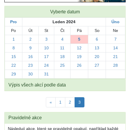
Vyberte datum
Pro
Leden 2024
Úno
Po
Út
St
Čt
Pá
So
Ne
1
2
3
4
5
6
7
8
9
10
11
12
13
14
15
16
17
18
19
20
21
22
23
24
25
26
27
28
29
30
31
Výpis všech akcí podle data
«
1
2
3
Pravidelné akce
Následují akce, které se pravidelně opakují, například každé