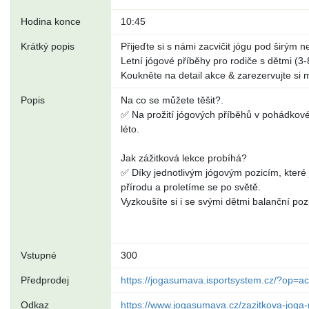
Hodina konce
10:45
Krátký popis
Přijeďte si s námi zacvičit jógu pod širým
Letní jógové příběhy pro rodiče s dětmi (3-
Koukněte na detail akce & zarezervujte si m
Popis
Na co se můžete těšit?.
✅ Na prožití jógových příběhů v pohádkové
léto.
Jak zážitková lekce probíhá?
✅ Díky jednotlivým jógovým pozicím, které
přírodu a proletíme se po světě.
Vyzkoušíte si i se svými dětmi balanční poz
Vstupné
300
Předprodej
https://jogasumava.isportsystem.cz/?op=ac
Odkaz
https://www.jogasumava.cz/zazitkova-joga-