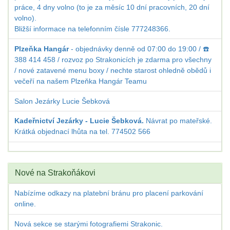
práce, 4 dny volno (to je za měsíc 10 dní pracovních, 20 dní
volno).
Bližší informace na telefonním čísle 777248366.
Plzeňka Hangár
- objednávky denně od 07:00 do 19:00 / ☎️
388 414 458 / rozvoz po Strakonicích je zdarma pro všechny
/ nové zatavené menu boxy / nechte starost ohledně obědů i
večeří na našem Plzeňka Hangár Teamu
Salon Jezárky Lucie Šebková
Kadeřnictví Jezárky - Lucie Šebková.
Návrat po mateřské.
Krátká objednací lhůta na tel. 774502 566
Nové na Strakoňákovi
Nabízíme odkazy na platební bránu pro placení parkování
online.
Nová sekce se starými fotografiemi Strakonic.