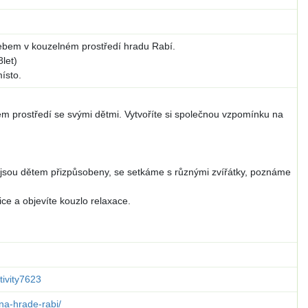
 nebem v kouzelném prostředí hradu Rabí.
8let)
ísto.
m prostředí se svými dětmi. Vytvoříte si společnou vzpomínku na
 jsou dětem přizpůsobeny, se setkáme s různými zvířátky, poznáme
ice a objevíte kouzlo relaxace.
tivity7623
na-hrade-rabi/