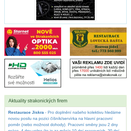
Aktuality strakonických firem
Restaurace Jiskra
- Pro doplnění našeho kolektivu hledáme
novou posilu na pozici číšník/servírka na hlavní pracovní
poměr (nebo možnost dohody). Pracovní směny jsou 2 dny
práce, 4 dny volno (to je za měsíc 10 dní pracovních, 20 dní