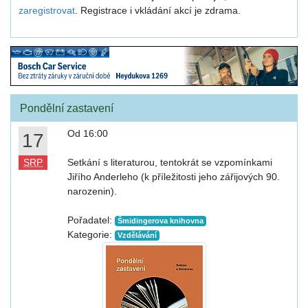
zaregistrovat
. Registrace i vkládání akcí je zdrama.
Pondělní zastavení
Od 16:00
17
SRP
Setkání s literaturou, tentokrát se vzpomínkami
Jiřího Anderleho (k příležitosti jeho zářijových 90.
narozenin).
Pořadatel:
Šmidingerova knihovna
Kategorie:
Vzdělávání