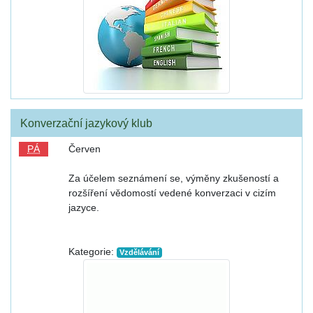
Konverzační jazykový klub
PÁ
Červen
Za účelem seznámení se, výměny zkušeností a
rozšíření vědomostí vedené konverzaci v cizím
jazyce.
Kategorie:
Vzdělávání