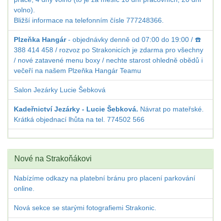
volno).
Bližší informace na telefonním čísle 777248366.
Plzeňka Hangár
- objednávky denně od 07:00 do 19:00 / ☎️
388 414 458 / rozvoz po Strakonicích je zdarma pro všechny
/ nové zatavené menu boxy / nechte starost ohledně obědů i
večeří na našem Plzeňka Hangár Teamu
Salon Jezárky Lucie Šebková
Kadeřnictví Jezárky - Lucie Šebková.
Návrat po mateřské.
Krátká objednací lhůta na tel. 774502 566
Nové na Strakoňákovi
Nabízíme odkazy na platební bránu pro placení parkování
online.
Nová sekce se starými fotografiemi Strakonic.