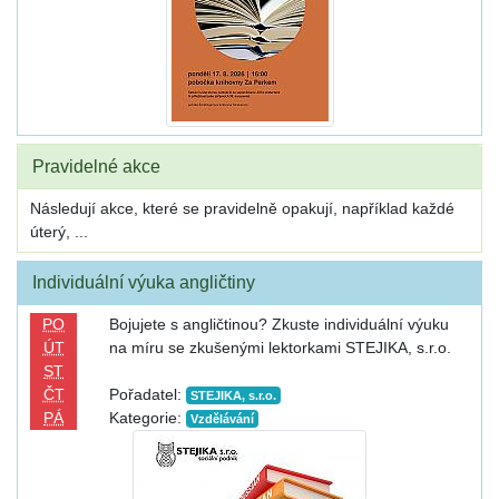
Pravidelné akce
Následují akce, které se pravidelně opakují, například každé
úterý, ...
Individuální výuka angličtiny
PO
Bojujete s angličtinou? Zkuste individuální výuku
ÚT
na míru se zkušenými lektorkami STEJIKA, s.r.o.
ST
ČT
Pořadatel:
STEJIKA, s.r.o.
PÁ
Kategorie:
Vzdělávání