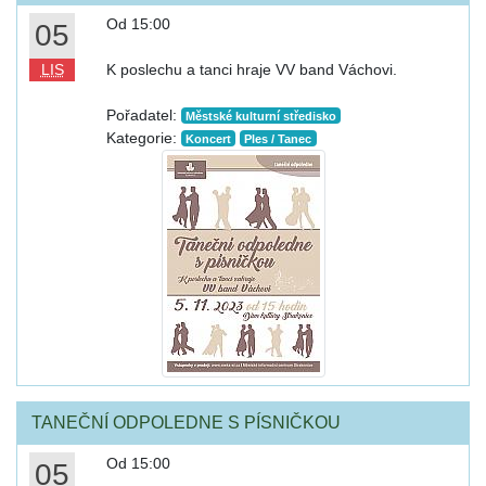
Od 15:00
05
LIS
K poslechu a tanci hraje VV band Váchovi.
Pořadatel:
Městské kulturní středisko
Kategorie:
Koncert
Ples / Tanec
TANEČNÍ ODPOLEDNE S PÍSNIČKOU
Od 15:00
05