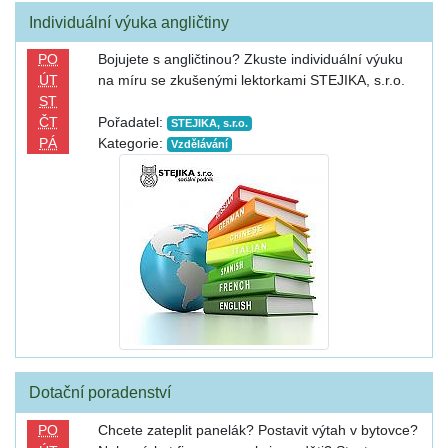
Individuální výuka angličtiny
PO
Bojujete s angličtinou? Zkuste individuální výuku
ÚT
na míru se zkušenými lektorkami STEJIKA, s.r.o.
ST
ČT
Pořadatel:
STEJIKA, s.r.o.
PÁ
Kategorie:
Vzdělávání
Dotační poradenství
PO
Chcete zateplit panelák? Postavit výtah v bytovce?