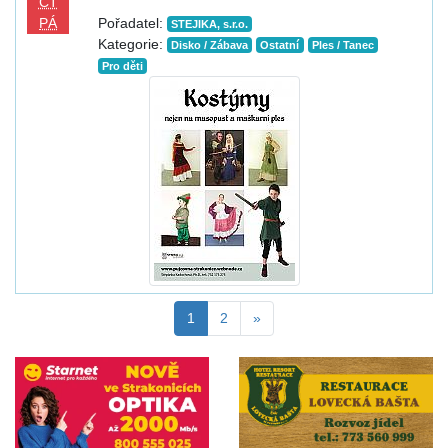
ČT
PÁ
Pořadatel:
STEJIKA, s.r.o.
Kategorie:
Disko / Zábava
Ostatní
Ples / Tanec
Pro děti
1
2
»