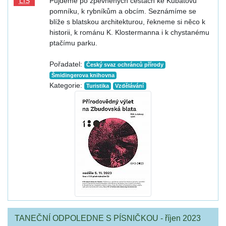
LIS
Půjdeme po zpevněných cestách ke Kubatovu
pomníku, k rybníkům a obcím. Seznámíme se
blíže s blatskou architekturou, řekneme si něco k
historii, k románu K. Klostermanna i k chystanému
ptačímu parku.
Pořadatel:
Český svaz ochránců přírody
Šmidingerova knihovna
Kategorie:
Turistika
Vzdělávání
TANEČNÍ ODPOLEDNE S PÍSNIČKOU - říjen 2023