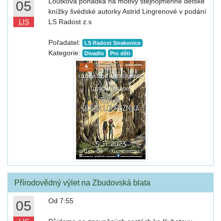
Loutková pohádka na motivy stejnojmenné dětské
05
knížky švédské autorky Astrid Lingrenové v podání
LIS
LS Radost z.s
Pořadatel:
LS Radost Strakonice
Kategorie:
Divadlo
Pro děti
Přírodovědný výlet na Zbudovská blata
Od 7:55
05