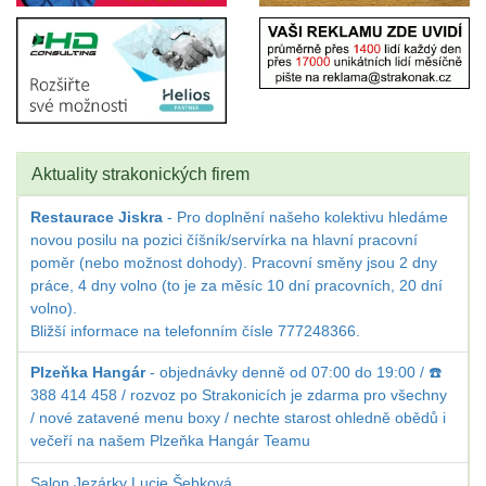
Aktuality strakonických firem
Restaurace Jiskra
- Pro doplnění našeho kolektivu hledáme
novou posilu na pozici číšník/servírka na hlavní pracovní
poměr (nebo možnost dohody). Pracovní směny jsou 2 dny
práce, 4 dny volno (to je za měsíc 10 dní pracovních, 20 dní
volno).
Bližší informace na telefonním čísle 777248366.
Plzeňka Hangár
- objednávky denně od 07:00 do 19:00 / ☎️
388 414 458 / rozvoz po Strakonicích je zdarma pro všechny
/ nové zatavené menu boxy / nechte starost ohledně obědů i
večeří na našem Plzeňka Hangár Teamu
Salon Jezárky Lucie Šebková