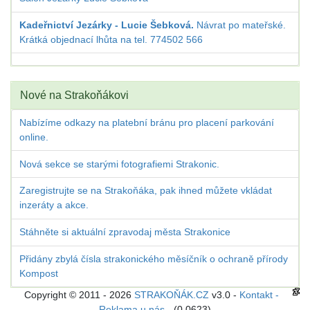
Kadeřnictví Jezárky - Lucie Šebková.
Návrat po mateřské.
Krátká objednací lhůta na tel. 774502 566
Nové na Strakoňákovi
Nabízíme odkazy na platební bránu pro placení parkování
online.
Nová sekce se starými fotografiemi Strakonic.
Zaregistrujte se na Strakoňáka, pak ihned můžete vkládat
inzeráty a akce.
Stáhněte si aktuální zpravodaj města Strakonice
Přidány zbylá čísla strakonického měsíčník o ochraně přírody
Kompost
Copyright © 2011 - 2026
STRAKOŇÁK.CZ
v3.0 -
Kontakt -
Reklama u nás
- (0,0623)