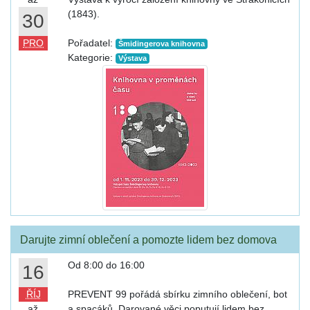
(1843).
30
PRO
Pořadatel:
Šmidingerova knihovna
Kategorie:
Výstava
Darujte zimní oblečení a pomozte lidem bez domova
Od 8:00 do 16:00
16
ŘÍJ
PREVENT 99 pořádá sbírku zimního oblečení, bot
až
a spacáků. Darované věci poputují lidem bez