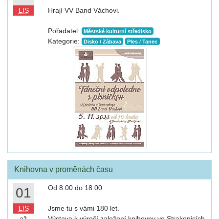
LIS
Hrají VV Band Váchovi.
Pořadatel:
Městské kulturní středisko
Kategorie:
Disko / Zábava
Ples / Tanec
Knihovna v proměnách času
Od 8:00 do 18:00
01
LIS
Jsme tu s vámi 180 let.
až
Výstava k výročí založení knihovny ve Strakonicích