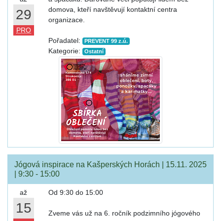
domova, kteří navštěvují kontaktní centra
29
organizace.
PRO
Pořadatel:
PREVENT 99 z.ú.
Kategorie:
Ostatní
Jógová inspirace na Kašperských Horách | 15.11. 2025
| 9:30 - 15:00
až
Od 9:30 do 15:00
15
Zveme vás už na 6. ročník podzimního jógového