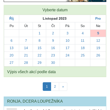
Vyberte datum
Říj
Listopad 2023
Pro
Po
Út
St
Čt
Pá
So
Ne
1
2
3
4
5
6
7
8
9
10
11
12
13
14
15
16
17
18
19
20
21
22
23
24
25
26
27
28
29
30
Výpis všech akcí podle data
1
2
»
RONJA, DCERA LOUPEŽNÍKA