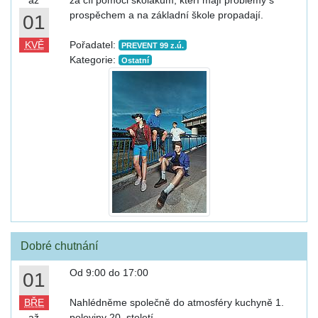
prospěchem a na základní škole propadají.
01
KVĚ
Pořadatel:
PREVENT 99 z.ú.
Kategorie:
Ostatní
Dobré chutnání
Od 9:00 do 17:00
01
BŘE
Nahlédněme společně do atmosféry kuchyně 1.
až
poloviny 20. století.