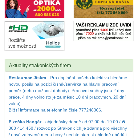
Aktuality strakonických firem
Restaurace Jiskra
- Pro doplnění našeho kolektivu hledáme
novou posilu na pozici číšník/servírka na hlavní pracovní
poměr (nebo možnost dohody). Pracovní směny jsou 2 dny
práce, 4 dny volno (to je za měsíc 10 dní pracovních, 20 dní
volno).
Bližší informace na telefonním čísle 777248366.
Plzeňka Hangár
- objednávky denně od 07:00 do 19:00 / ☎️
388 414 458 / rozvoz po Strakonicích je zdarma pro všechny
/ nové zatavené menu boxy / nechte starost ohledně obědů i