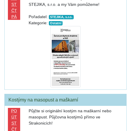
ST
STEJIKA, s.r.o. a my Vám pomůžeme!
ČT
PÁ
Pořadatel:
STEJIKA, s.r.o.
Kategorie:
Ostatní
Kostýmy na masopust a maškarní
PO
Půjčte si originální kostým na maškarní nebo
ÚT
masopust. Půjčovna kostýmů přímo ve
ST
Strakonicích!
ČT