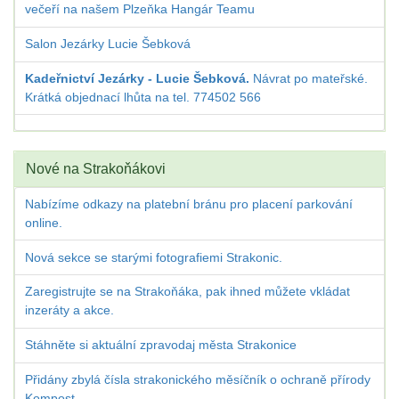
večeří na našem Plzeňka Hangár Teamu
Salon Jezárky Lucie Šebková
Kadeřnictví Jezárky - Lucie Šebková.
Návrat po mateřské.
Krátká objednací lhůta na tel. 774502 566
Nové na Strakoňákovi
Nabízíme odkazy na platební bránu pro placení parkování
online.
Nová sekce se starými fotografiemi Strakonic.
Zaregistrujte se na Strakoňáka, pak ihned můžete vkládat
inzeráty a akce.
Stáhněte si aktuální zpravodaj města Strakonice
Přidány zbylá čísla strakonického měsíčník o ochraně přírody
Kompost