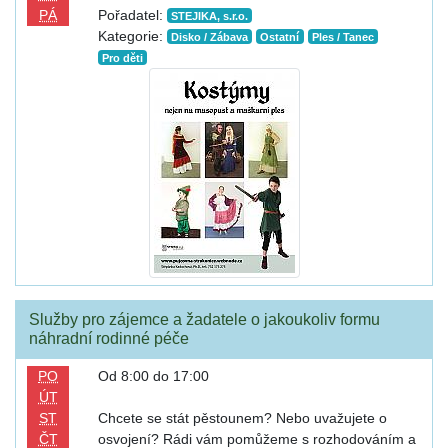
PÁ
Pořadatel:
STEJIKA, s.r.o.
Kategorie:
Disko / Zábava
Ostatní
Ples / Tanec
Pro děti
Služby pro zájemce a žadatele o jakoukoliv formu
náhradní rodinné péče
PO
Od 8:00 do 17:00
ÚT
ST
Chcete se stát pěstounem? Nebo uvažujete o
ČT
osvojení? Rádi vám pomůžeme s rozhodováním a