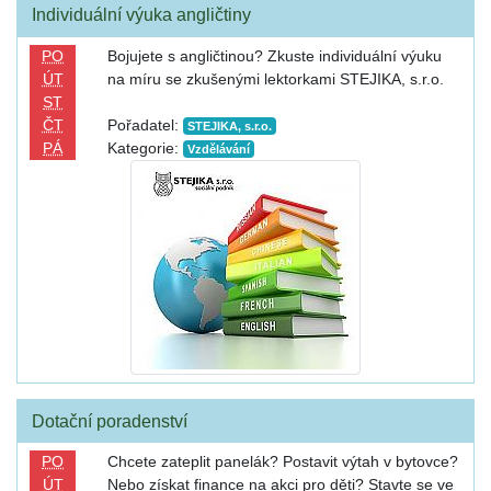
Individuální výuka angličtiny
PO
Bojujete s angličtinou? Zkuste individuální výuku
ÚT
na míru se zkušenými lektorkami STEJIKA, s.r.o.
ST
ČT
Pořadatel:
STEJIKA, s.r.o.
PÁ
Kategorie:
Vzdělávání
Dotační poradenství
PO
Chcete zateplit panelák? Postavit výtah v bytovce?
ÚT
Nebo získat finance na akci pro děti? Stavte se ve