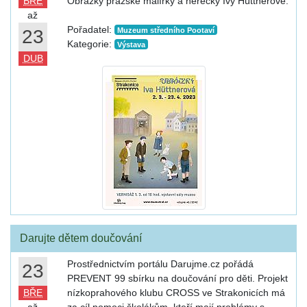
BŘE
Obrázky pražské malířky a herečky Ivy Hüttnerové.
až
Pořadatel:
23
Muzeum středního Pootaví
Kategorie:
Výstava
DUB
Darujte dětem doučování
Prostřednictvím portálu Darujme.cz pořádá
23
PREVENT 99 sbírku na doučování pro děti. Projekt
BŘE
nízkoprahového klubu CROSS ve Strakonicích má
až
za cíl pomoci školákům, kteří mají problémy s