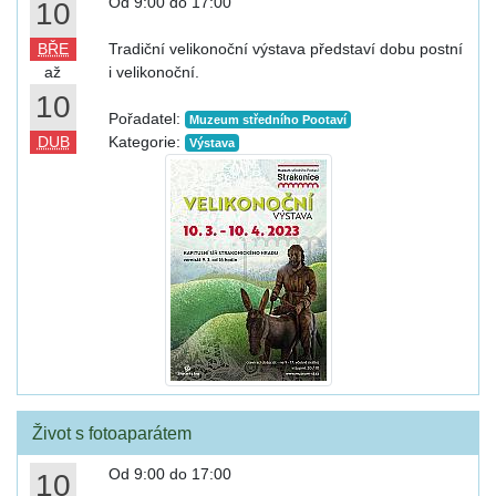
Od 9:00 do 17:00
10
BŘE
Tradiční velikonoční výstava představí dobu postní
až
i velikonoční.
10
Pořadatel:
Muzeum středního Pootaví
DUB
Kategorie:
Výstava
Život s fotoaparátem
Od 9:00 do 17:00
10