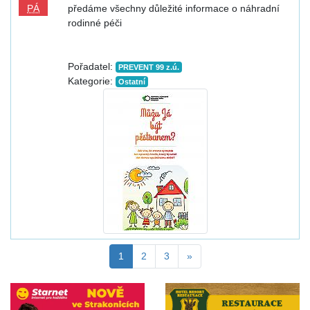
PÁ
předáme všechny důležité informace o náhradní
rodinné péči
Pořadatel:
PREVENT 99 z.ú.
Kategorie:
Ostatní
1
2
3
»