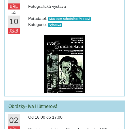
BŘE
Fotografická výstava
až
Pořadatel:
10
Muzeum středního Pootaví
Kategorie:
Výstava
DUB
Obrázky- Iva Hüttnerová
Od 16:00 do 17:00
02