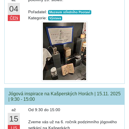
04
Pořadatel:
Muzeum středního Pootaví
ČEN
Kategorie:
Výstava
Jógová inspirace na Kašperských Horách | 15.11. 2025
| 9:30 - 15:00
až
Od 9:30 do 15:00
15
Zveme vás už na 6. ročník podzimního jógového
LIS
setkání na Kašperkách.