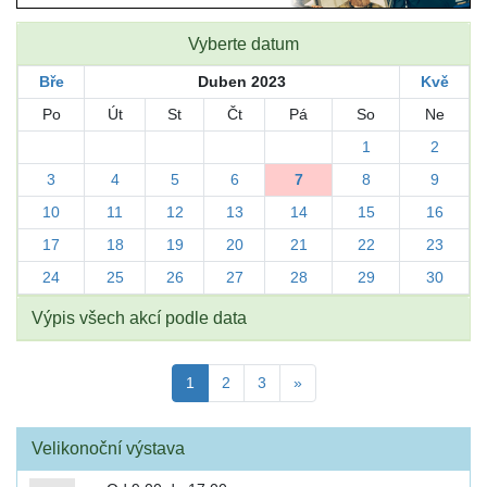
Vyberte datum
Bře
Duben 2023
Kvě
Po
Út
St
Čt
Pá
So
Ne
1
2
3
4
5
6
7
8
9
10
11
12
13
14
15
16
17
18
19
20
21
22
23
24
25
26
27
28
29
30
Výpis všech akcí podle data
1
2
3
»
Velikonoční výstava