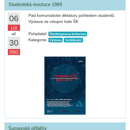
Studentská revoluce 1989
Pád komunistické diktatury pohledem studentů.
06
Výstava ve vstupní hale ŠK.
LIS
až
Pořadatel:
Šmidingerova knihovna
Kategorie:
30
Výstava
Vzdělávání
PRO
Šumavské příběhy