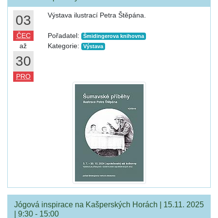
Výstava ilustrací Petra Štěpána.
03
ČEC
Pořadatel:
Šmidingerova knihovna
až
Kategorie:
Výstava
30
PRO
Jógová inspirace na Kašperských Horách | 15.11. 2025
| 9:30 - 15:00