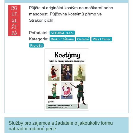
PO
Půjčte si originální kostým na maškarní nebo
ÚT
masopust. Půjčovna kostýmů přímo ve
ST
Strakonicích!
ČT
PÁ
Pořadatel:
STEJIKA, s.r.o.
Kategorie:
Disko / Zábava
Ostatní
Ples / Tanec
Pro děti
Služby pro zájemce a žadatele o jakoukoliv formu
náhradní rodinné péče