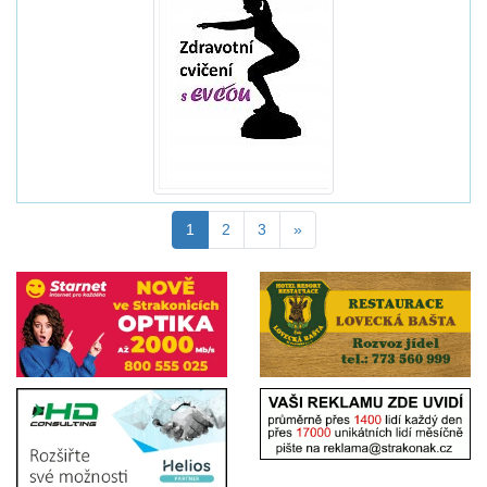
1
2
3
»