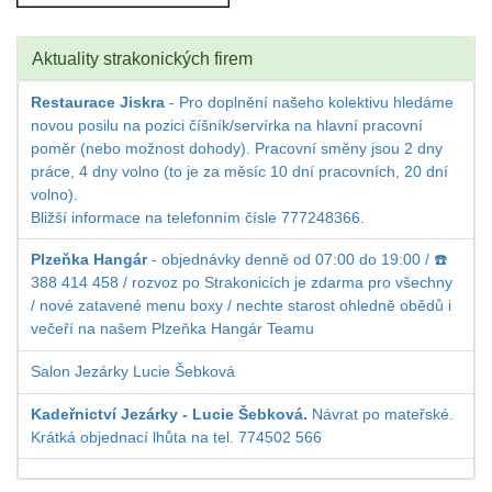
Aktuality strakonických firem
Restaurace Jiskra
- Pro doplnění našeho kolektivu hledáme
novou posilu na pozici číšník/servírka na hlavní pracovní
poměr (nebo možnost dohody). Pracovní směny jsou 2 dny
práce, 4 dny volno (to je za měsíc 10 dní pracovních, 20 dní
volno).
Bližší informace na telefonním čísle 777248366.
Plzeňka Hangár
- objednávky denně od 07:00 do 19:00 / ☎️
388 414 458 / rozvoz po Strakonicích je zdarma pro všechny
/ nové zatavené menu boxy / nechte starost ohledně obědů i
večeří na našem Plzeňka Hangár Teamu
Salon Jezárky Lucie Šebková
Kadeřnictví Jezárky - Lucie Šebková.
Návrat po mateřské.
Krátká objednací lhůta na tel. 774502 566