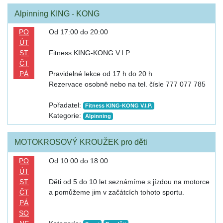
Alpinning KING - KONG
PO
Od 17:00 do 20:00
ÚT
ST
Fitness KING-KONG V.I.P.
ČT
PÁ
Pravidelné lekce od 17 h do 20 h
Rezervace osobně nebo na tel. čísle 777 077 785
Pořadatel:
Fitness KING-KONG V.I.P.
Kategorie:
Alpinning
MOTOKROSOVÝ KROUŽEK pro děti
PO
Od 10:00 do 18:00
ÚT
ST
Děti od 5 do 10 let seznámíme s jízdou na motorce
ČT
a pomůžeme jim v začátcích tohoto sportu.
PÁ
SO