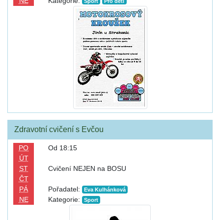
NE
Kategorie:
Sport
Pro děti
Zdravotní cvičení s Evčou
PO
Od 18:15
ÚT
ST
Cvičení NEJEN na BOSU
ČT
PÁ
Pořadatel:
Eva Kulhánková
NE
Kategorie:
Sport