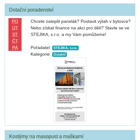
Dotační poradenství
PO
Chcete zateplit panelák? Postavit výtah v bytovce?
ÚT
Nebo získat finance na akci pro děti? Stavte se ve
ST
STEJIKA, s.r.o. a my Vám pomůžeme!
ČT
PÁ
Pořadatel:
STEJIKA, s.r.o.
Kategorie:
Ostatní
Kostýmy na masopust a maškarní