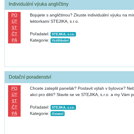
Individuální výuka angličtiny
PO
Bojujete s angličtinou? Zkuste individuální výuku na m
ÚT
lektorkami STEJIKA, s.r.o.
ST
ČT
Pořadatel:
STEJIKA, s.r.o.
PÁ
Kategorie:
Vzdělávání
Dotační poradenství
PO
Chcete zateplit panelák? Postavit výtah v bytovce? Neb
ÚT
akci pro děti? Stavte se ve STEJIKA, s.r.o. a my Vám
ST
ČT
Pořadatel:
STEJIKA, s.r.o.
PÁ
Kategorie:
Ostatní