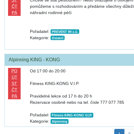
ČT
pomůžeme s rozhodováním a předáme všechny důležit
PÁ
náhradní rodinné péči
Pořadatel:
PREVENT 99 z.ú.
Kategorie:
Ostatní
Alpinning KING - KONG
PO
Od 17:00 do 20:00
ÚT
ST
Fitness KING-KONG V.I.P.
ČT
PÁ
Pravidelné lekce od 17 h do 20 h
Rezervace osobně nebo na tel. čísle 777 077 785
Pořadatel:
Fitness KING-KONG V.I.P.
Kategorie:
Alpinning
1
2