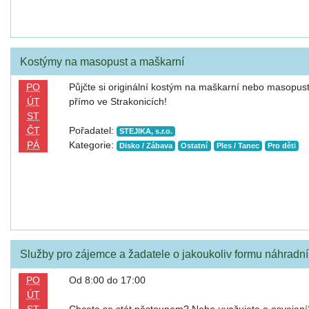
Kostýmy na masopust a maškarní
PO
Půjčte si originální kostým na maškarní nebo masopus
ÚT
přímo ve Strakonicích!
ST
ČT
Pořadatel:
STEJIKA, s.r.o.
PÁ
Kategorie:
Disko / Zábava
Ostatní
Ples / Tanec
Pro děti
Služby pro zájemce a žadatele o jakoukoliv formu náhradn
PO
Od 8:00 do 17:00
ÚT
ST
Chcete se stát pěstounem? Nebo uvažujete o osvojen