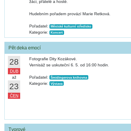
žáci, přátelé a hosté.
Hudebním pořadem provází Marie Retková.
Pořadatel:
Městské kulturní středisko
Kategorie:
Koncert
Pět deka emocí
Fotografie Dity Kozákové.
28
Vernisáž se uskuteční 6. 5. od 16:00 hodin.
DUB
až
Pořadatel:
Šmidingerova knihovna
Kategorie:
23
Výstava
ČEN
Tvorové