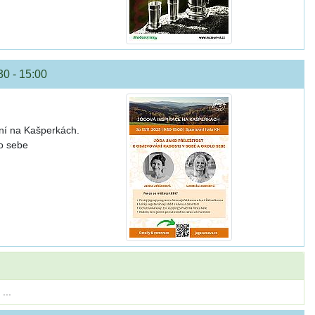
30 - 15:00
ní na Kašperkách.
lo sebe
...