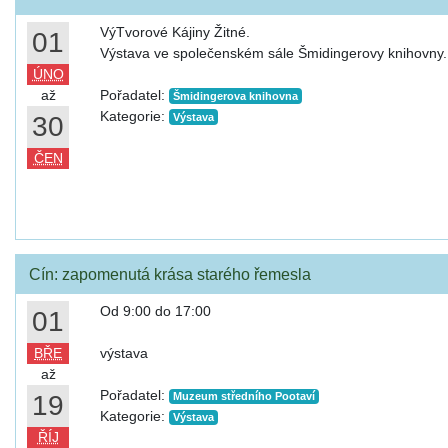
VýTvorové Kájiny Žitné.
01
Výstava ve společenském sále Šmidingerovy knihovny.
ÚNO
až
Pořadatel:
Šmidingerova knihovna
Kategorie:
30
Výstava
ČEN
Cín: zapomenutá krása starého řemesla
Od 9:00 do 17:00
01
BŘE
výstava
až
Pořadatel:
19
Muzeum středního Pootaví
Kategorie:
Výstava
ŘÍJ