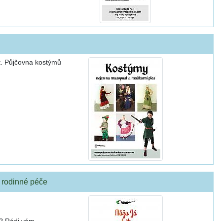
t. Půjčovna kostýmů
í rodinné péče
í? Rádi vám