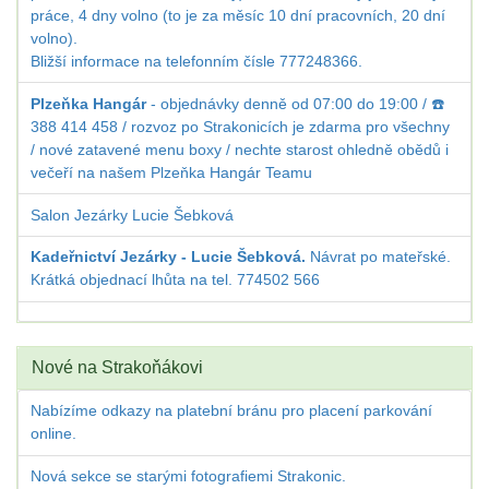
práce, 4 dny volno (to je za měsíc 10 dní pracovních, 20 dní
volno).
Bližší informace na telefonním čísle 777248366.
Plzeňka Hangár
- objednávky denně od 07:00 do 19:00 / ☎️
388 414 458 / rozvoz po Strakonicích je zdarma pro všechny
/ nové zatavené menu boxy / nechte starost ohledně obědů i
večeří na našem Plzeňka Hangár Teamu
Salon Jezárky Lucie Šebková
Kadeřnictví Jezárky - Lucie Šebková.
Návrat po mateřské.
Krátká objednací lhůta na tel. 774502 566
Nové na Strakoňákovi
Nabízíme odkazy na platební bránu pro placení parkování
online.
Nová sekce se starými fotografiemi Strakonic.