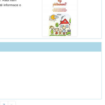
é informace o
3
»