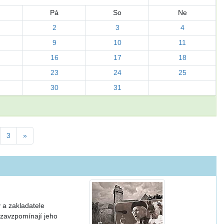
Pá
So
Ne
2
3
4
9
10
11
16
17
18
23
24
25
30
31
3
»
y a zakladatele
 zavzpomínají jeho