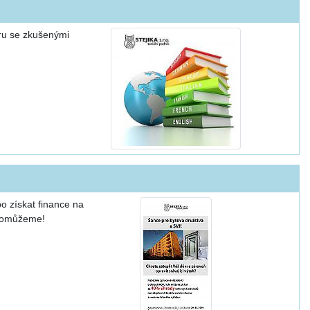
íru se zkušenými
o získat finance na
 pomůžeme!