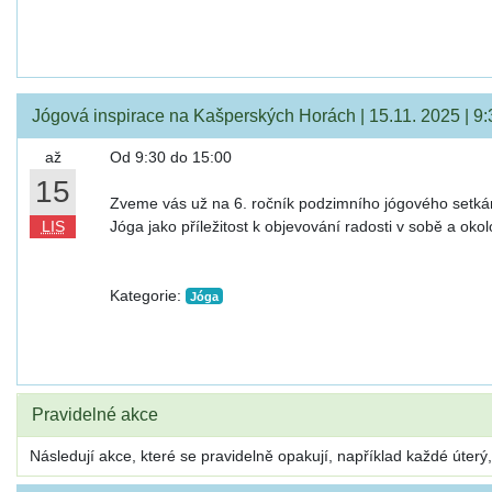
Jógová inspirace na Kašperských Horách | 15.11. 2025 | 9:
až
Od 9:30 do 15:00
15
Zveme vás už na 6. ročník podzimního jógového setká
LIS
Jóga jako příležitost k objevování radosti v sobě a oko
Kategorie:
Jóga
Pravidelné akce
Následují akce, které se pravidelně opakují, například každé úterý, 