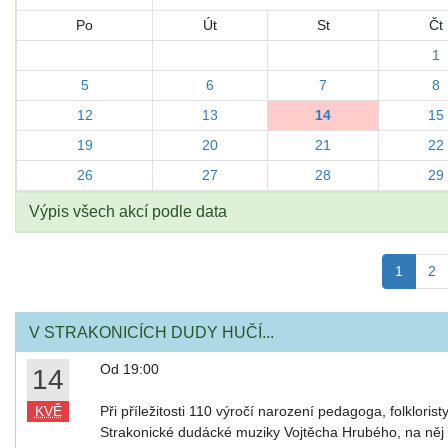
Po
Út
St
Čt
1
5
6
7
8
12
13
14
15
19
20
21
22
26
27
28
29
Výpis všech akcí podle data
1
2
V STRAKONICÍCH DUDY HUČÍ...
Od 19:00
14
KVĚ
Při příležitosti 110 výročí narození pedagoga, folklorist
Strakonické dudácké muziky Vojtěcha Hrubého, na něj