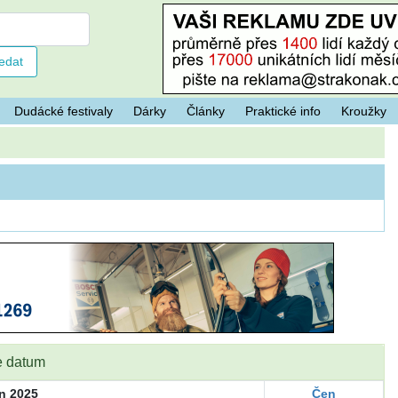
Dudácké festivaly
Dárky
Články
Praktické info
Kroužky
e datum
n 2025
Čen