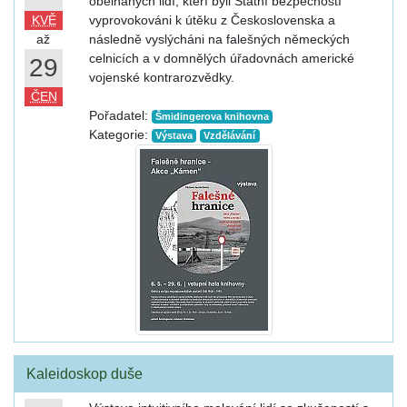
obelhaných lidí, kteří byli Státní bezpečností
KVĚ
vyprovokováni k útěku z Československa a
až
následně vyslýcháni na falešných německých
celnicích a v domnělých úřadovnách americké
29
vojenské kontrarozvědky.
ČEN
Pořadatel:
Šmidingerova knihovna
Kategorie:
Výstava
Vzdělávání
Kaleidoskop duše