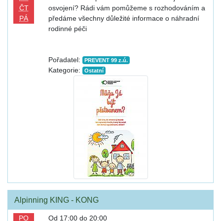
ČT
osvojení? Rádi vám pomůžeme s rozhodováním a
PÁ
předáme všechny důležité informace o náhradní
rodinné péči
Pořadatel:
PREVENT 99 z.ú.
Kategorie:
Ostatní
Alpinning KING - KONG
PO
Od 17:00 do 20:00