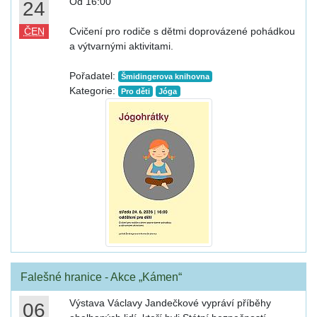
Od 16:00
24
ČEN
Cvičení pro rodiče s dětmi doprovázené pohádkou
a výtvarnými aktivitami.
Pořadatel:
Šmidingerova knihovna
Kategorie:
Pro děti
Jóga
Falešné hranice - Akce „Kámen“
Výstava Václavy Jandečkové vypráví příběhy
06