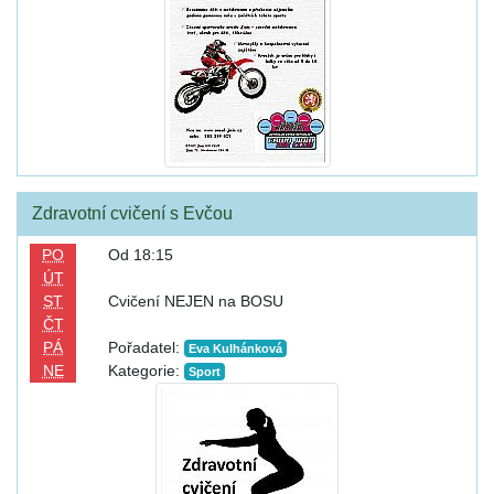
Zdravotní cvičení s Evčou
PO
Od 18:15
ÚT
ST
Cvičení NEJEN na BOSU
ČT
PÁ
Pořadatel:
Eva Kulhánková
NE
Kategorie:
Sport