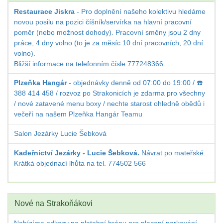
Restaurace Jiskra
- Pro doplnění našeho kolektivu hledáme
novou posilu na pozici číšník/servírka na hlavní pracovní
poměr (nebo možnost dohody). Pracovní směny jsou 2 dny
práce, 4 dny volno (to je za měsíc 10 dní pracovních, 20 dní
volno).
Bližší informace na telefonním čísle 777248366.
Plzeňka Hangár
- objednávky denně od 07:00 do 19:00 / ☎️
388 414 458 / rozvoz po Strakonicích je zdarma pro všechny
/ nové zatavené menu boxy / nechte starost ohledně obědů i
večeří na našem Plzeňka Hangár Teamu
Salon Jezárky Lucie Šebková
Kadeřnictví Jezárky - Lucie Šebková.
Návrat po mateřské.
Krátká objednací lhůta na tel. 774502 566
Nové na Strakoňákovi
Nabízíme odkazy na platební bránu pro placení parkování