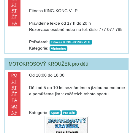
ÚT
ST
Fitness KING-KONG V.I.P.
ČT
PÁ
Pravidelné lekce od 17 h do 20 h
Rezervace osobně nebo na tel. čísle 777 077 785
Pořadatel:
Fitness KING-KONG V.I.P.
Kategorie:
Alpinning
MOTOKROSOVÝ KROUŽEK pro děti
PO
Od 10:00 do 18:00
ÚT
ST
Děti od 5 do 10 let seznámíme s jízdou na motorce
ČT
a pomůžeme jim v začátcích tohoto sportu.
PÁ
SO
NE
Kategorie:
Sport
Pro děti