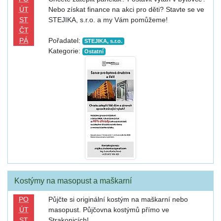
ÚT
Nebo získat finance na akci pro děti? Stavte se ve
ST
STEJIKA, s.r.o. a my Vám pomůžeme!
ČT
PÁ
Pořadatel:
STEJIKA, s.r.o.
Kategorie:
Ostatní
Kostýmy na masopust a maškarní
PO
Půjčte si originální kostým na maškarní nebo
ÚT
masopust. Půjčovna kostýmů přímo ve
ST
Strakonicích!