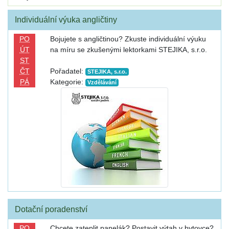
Individuální výuka angličtiny
PO
Bojujete s angličtinou? Zkuste individuální výuku
ÚT
na míru se zkušenými lektorkami STEJIKA, s.r.o.
ST
ČT
Pořadatel:
STEJIKA, s.r.o.
PÁ
Kategorie:
Vzdělávání
Dotační poradenství
PO
Chcete zateplit panelák? Postavit výtah v bytovce?