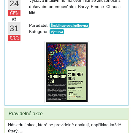
Výstava intuitivního malování lidí se zkušeností s
24
duševním onemocněním. Barvy. Emoce. Chaos i
ČEN
klid.
až
Pořadatel:
31
Šmidingerova knihovna
Kategorie:
Výstava
PRO
Pravidelné akce
Následují akce, které se pravidelně opakují, například každé
úterý, ...