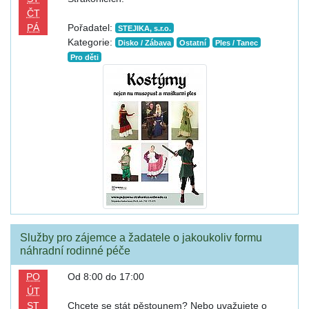
ČT
PÁ
Pořadatel:
STEJIKA, s.r.o.
Kategorie:
Disko / Zábava
Ostatní
Ples / Tanec
Pro děti
Služby pro zájemce a žadatele o jakoukoliv formu
náhradní rodinné péče
PO
Od 8:00 do 17:00
ÚT
ST
Chcete se stát pěstounem? Nebo uvažujete o