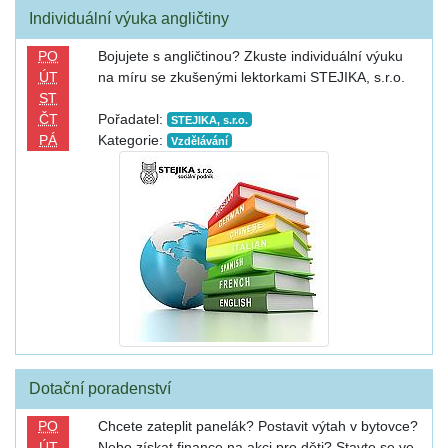
Individuální výuka angličtiny
PO
Bojujete s angličtinou? Zkuste individuální výuku
ÚT
na míru se zkušenými lektorkami STEJIKA, s.r.o.
ST
ČT
Pořadatel:
STEJIKA, s.r.o.
PÁ
Kategorie:
Vzdělávání
Dotační poradenství
PO
Chcete zateplit panelák? Postavit výtah v bytovce?
ÚT
Nebo získat finance na akci pro děti? Stavte se ve