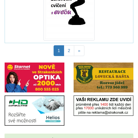
1
2
»