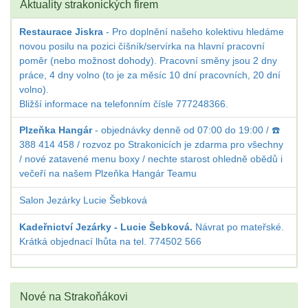
Aktuality strakonických firem
Restaurace Jiskra
- Pro doplnění našeho kolektivu hledáme
novou posilu na pozici číšník/servírka na hlavní pracovní
poměr (nebo možnost dohody). Pracovní směny jsou 2 dny
práce, 4 dny volno (to je za měsíc 10 dní pracovních, 20 dní
volno).
Bližší informace na telefonním čísle 777248366.
Plzeňka Hangár
- objednávky denně od 07:00 do 19:00 / ☎️
388 414 458 / rozvoz po Strakonicích je zdarma pro všechny
/ nové zatavené menu boxy / nechte starost ohledně obědů i
večeří na našem Plzeňka Hangár Teamu
Salon Jezárky Lucie Šebková
Kadeřnictví Jezárky - Lucie Šebková.
Návrat po mateřské.
Krátká objednací lhůta na tel. 774502 566
Nové na Strakoňákovi