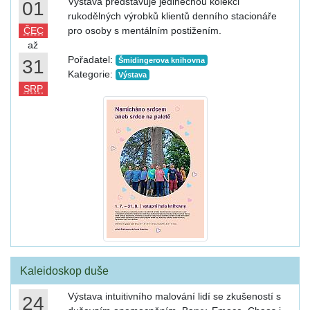
Výstava představuje jedinečnou kolekci
01
rukodělných výrobků klientů denního stacionáře
ČEC
pro osoby s mentálním postižením.
až
Pořadatel:
31
Šmidingerova knihovna
Kategorie:
Výstava
SRP
Kaleidoskop duše
Výstava intuitivního malování lidí se zkušeností s
24