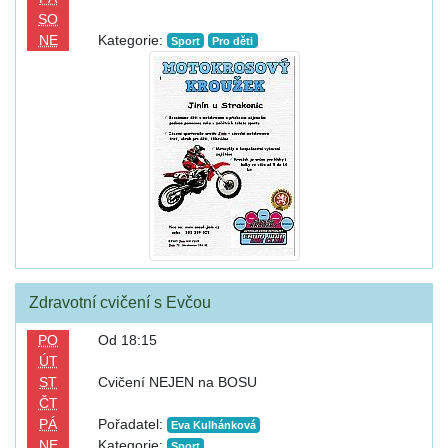
SO
NE
Kategorie:
Sport
Pro děti
Zdravotní cvičení s Evčou
PO
Od 18:15
ÚT
ST
Cvičení NEJEN na BOSU
ČT
PÁ
Pořadatel:
Eva Kulhánková
NE
Kategorie:
Sport