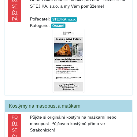
ST
STEJIKA, s.r.o. a my Vám pomůžeme!
ČT
PÁ
Pořadatel:
STEJIKA, s.r.o.
Kategorie:
Ostatní
Kostýmy na masopust a maškarní
PO
Půjčte si originální kostým na maškarní nebo
ÚT
masopust. Půjčovna kostýmů přímo ve
ST
Strakonicích!
ČT