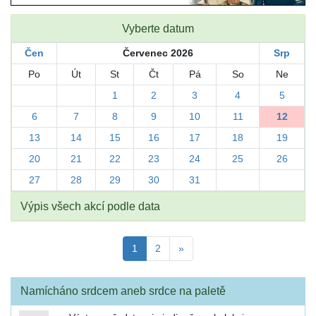
Vyberte datum
Čen
Červenec 2026
Srp
Po
Út
St
Čt
Pá
So
Ne
1
2
3
4
5
6
7
8
9
10
11
12
13
14
15
16
17
18
19
20
21
22
23
24
25
26
27
28
29
30
31
Výpis všech akcí podle data
1
2
»
Namícháno srdcem aneb srdce na paletě