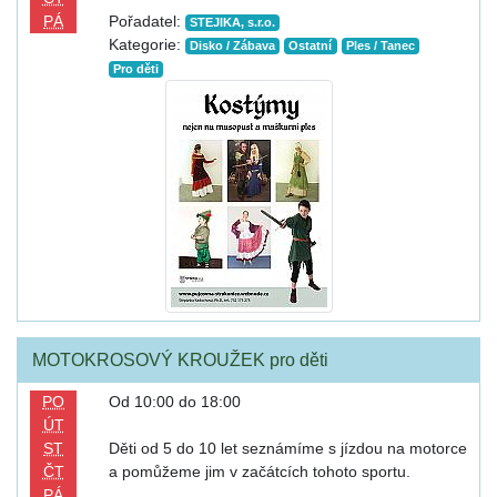
PÁ
Pořadatel:
STEJIKA, s.r.o.
Kategorie:
Disko / Zábava
Ostatní
Ples / Tanec
Pro děti
MOTOKROSOVÝ KROUŽEK pro děti
PO
Od 10:00 do 18:00
ÚT
ST
Děti od 5 do 10 let seznámíme s jízdou na motorce
ČT
a pomůžeme jim v začátcích tohoto sportu.
PÁ