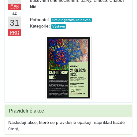
duševním onemocněním. Barvy. Emoce. Chaos i
ČEN
klid.
až
Pořadatel:
31
Šmidingerova knihovna
Kategorie:
Výstava
PRO
Pravidelné akce
Následují akce, které se pravidelně opakují, například každé
úterý, ...