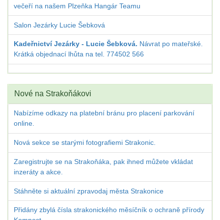
večeří na našem Plzeňka Hangár Teamu
Salon Jezárky Lucie Šebková
Kadeřnictví Jezárky - Lucie Šebková.
Návrat po mateřské.
Krátká objednací lhůta na tel. 774502 566
Nové na Strakoňákovi
Nabízíme odkazy na platební bránu pro placení parkování
online.
Nová sekce se starými fotografiemi Strakonic.
Zaregistrujte se na Strakoňáka, pak ihned můžete vkládat
inzeráty a akce.
Stáhněte si aktuální zpravodaj města Strakonice
Přidány zbylá čísla strakonického měsíčník o ochraně přírody