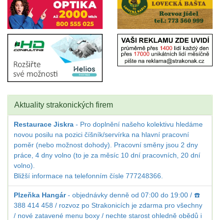
Aktuality strakonických firem
Restaurace Jiskra
- Pro doplnění našeho kolektivu hledáme
novou posilu na pozici číšník/servírka na hlavní pracovní
poměr (nebo možnost dohody). Pracovní směny jsou 2 dny
práce, 4 dny volno (to je za měsíc 10 dní pracovních, 20 dní
volno).
Bližší informace na telefonním čísle 777248366.
Plzeňka Hangár
- objednávky denně od 07:00 do 19:00 / ☎️
388 414 458 / rozvoz po Strakonicích je zdarma pro všechny
/ nové zatavené menu boxy / nechte starost ohledně obědů i