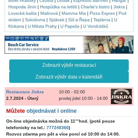
Bufet Hradský
|
Čezeta
|
Dudák
|
Espresso Barmeo
|
Hangár
|
Hospoda Jinín
|
Hospůdka na letišti
|
Charlie's bistro
|
Jiskra
|
Lovecká bašta
|
Malinová
|
Mamma Mia
|
Pizza Expres
|
Pod
stolem
|
Sokolovna
|
Splávek
|
Sůl a Řepa
|
Teplárna
|
U
Klokana
|
U Města Prahy
|
U Papeže
|
U Vondrášků
Zobrazit výběr restaurací
Zobrazit výběr data v kalendáři
Restaurace Jiskra
10:00 - 02:00
2.7.2024 - Úterý
prodej jídel 10:00 - 14:00
Můžete
objednávat i online
On-line objednávka možná do 11°°hod. (poté pouze
telefonicky na tel.:
777248366
)
Rozvoz zdarma pro pět a více porcí od 10:00 do 14:00.