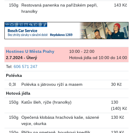
150g
Restovaná panenka na pařížském pepři,
143 Kč
hranolky
Hostinec U Města Prahy
10:00 - 22:00
2.7.2024 - Úterý
Hotová jídla od 10:00 do 14:00
Tel:
606 571 247
Polévka
0,3l
Polévka s játrovou rýží a masem
30 Kč
Hotová jídla
150g
Katův šleh, rýže (hranolky)
130
(140) Kč
150g
Opečená klobása hrachová kaše, sázené
130 Kč
vejce, okurka
150g
Pličky na smetaně, houskový knedlík
130 Kč