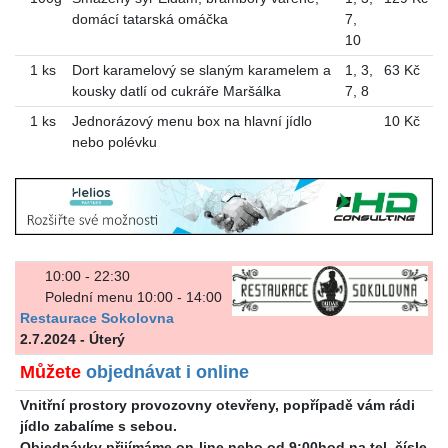
domácí tatarská omáčka
7
,
10
1 ks
Dort karamelový se slaným karamelem a
1
,
3
,
63 Kč
kousky datlí od cukráře Maršálka
7
,
8
1 ks
Jednorázový menu box na hlavní jídlo
10 Kč
nebo polévku
10:00 - 22:30
Polední menu 10:00 - 14:00
Restaurace Sokolovna
2.7.2024 - Úterý
Můžete
objednávat i online
Vnitřní prostory provozovny otevřeny, popřípadě vám rádi
jídlo zabalíme s sebou.
Objednávky přijímáme on-line nebo od 9:00hod na tel. čísle