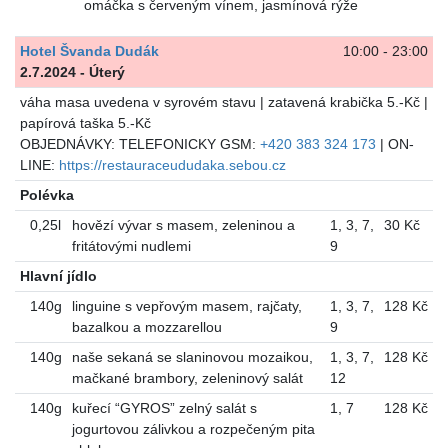
omáčka s červeným vínem, jasmínová rýže
Hotel Švanda Dudák
10:00 - 23:00
2.7.2024 - Úterý
váha masa uvedena v syrovém stavu | zatavená krabička 5.-Kč |
papírová taška 5.-Kč
OBJEDNÁVKY: TELEFONICKY GSM:
+420 383 324 173
| ON-
LINE:
https://restauraceududaka.sebou.cz
Polévka
0,25l
hovězí vývar s masem, zeleninou a
1
,
3
,
7
,
30 Kč
fritátovými nudlemi
9
Hlavní jídlo
140g
linguine s vepřovým masem, rajčaty,
1
,
3
,
7
,
128 Kč
bazalkou a mozzarellou
9
140g
naše sekaná se slaninovou mozaikou,
1
,
3
,
7
,
128 Kč
mačkané brambory, zeleninový salát
12
140g
kuřecí “GYROS” zelný salát s
1
,
7
128 Kč
jogurtovou zálivkou a rozpečeným pita