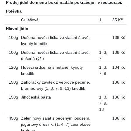
Prodej jídel do menu boxů nadále pokračuje i v restauraci.
Polévka
Gulášová
1
35 Kč
Hlavní jídlo
100g
Dušená hovězí líčka ve vlastní šťávě,
138 Kč
kynutý knedlík
100g
Dušená hovězí líčka ve vlastní šťávě,
1
,
3
,
138 Kč
dušená rýže
7
120g
Hovězí srdce na smetaně, kynutý
1
,
3
,
134 Kč
knedlík
7
,
9
150g
Záhorácký závitek z vepřové pečeně,
136 Kč
bramborový (1, 3, 7, 9, 13) knedlík
150g
Jihočeská bašta
1
,
3
,
136 Kč
7
,
9
,
13
450g
Zeleninový salát s pečeným lososem,
136 Kč
jogurtový dresink, (1, 4, 7) česnekové
krutony