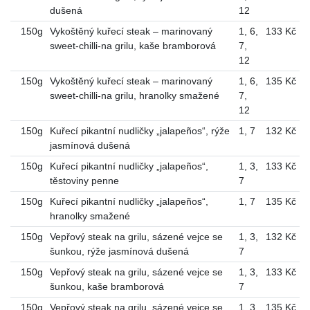
dušená
12
150g
Vykoštěný kuřecí steak – marinovaný
1
,
6
,
133 Kč
sweet-chilli-na grilu, kaše bramborová
7
,
12
150g
Vykoštěný kuřecí steak – marinovaný
1
,
6
,
135 Kč
sweet-chilli-na grilu, hranolky smažené
7
,
12
150g
Kuřecí pikantní nudličky „jalapeños“, rýže
1
,
7
132 Kč
jasmínová dušená
150g
Kuřecí pikantní nudličky „jalapeños“,
1
,
3
,
133 Kč
těstoviny penne
7
150g
Kuřecí pikantní nudličky „jalapeños“,
1
,
7
135 Kč
hranolky smažené
150g
Vepřový steak na grilu, sázené vejce se
1
,
3
,
132 Kč
šunkou, rýže jasmínová dušená
7
150g
Vepřový steak na grilu, sázené vejce se
1
,
3
,
133 Kč
šunkou, kaše bramborová
7
150g
Vepřový steak na grilu, sázené vejce se
1
,
3
,
135 Kč