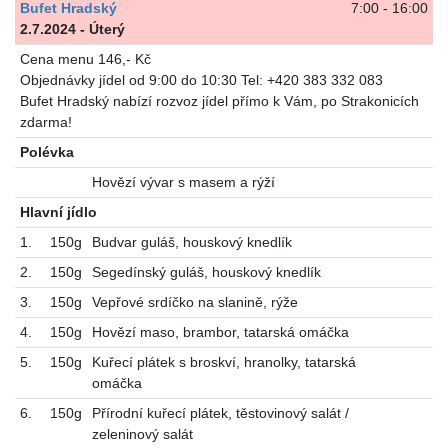
Bufet Hradský
7:00 - 16:00
2.7.2024 - Úterý
Cena menu 146,- Kč
Objednávky jídel od 9:00 do 10:30 Tel: +420 383 332 083
Bufet Hradský nabízí rozvoz jídel přímo k Vám, po Strakonicích
zdarma!
Polévka
Hovězí vývar s masem a rýží
Hlavní jídlo
1.
150g
Budvar guláš, houskový knedlík
2.
150g
Segedínský guláš, houskový knedlík
3.
150g
Vepřové srdíčko na slanině, rýže
4.
150g
Hovězí maso, brambor, tatarská omáčka
5.
150g
Kuřecí plátek s broskví, hranolky, tatarská
omáčka
6.
150g
Přírodní kuřecí plátek, těstovinový salát /
zeleninový salát