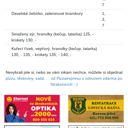
7
Davelské žebírko, zeleninové brambory
1
,
3
,
7
Smažený sýr, hranolky (kečup, tatarka) 125, -
krokety 130, -
Kuřecí řízek, vepřový, hranolky (kečup, tatarka)
130, - 135, - krokety 135, - 140, -
Nevybrali jste si, nebo se vám nikam nechce, můžete si objednat
pizzu, těstoviny, salát, ... od Pizzaexpresu s odvozem zdarma po
Strakonicích ;-)