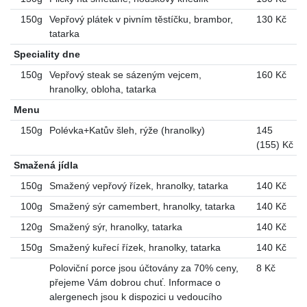
150g
Vepřový plátek v pivním těstíčku, brambor,
130 Kč
tatarka
Speciality dne
150g
Vepřový steak se sázeným vejcem,
160 Kč
hranolky, obloha, tatarka
Menu
150g
Polévka+Katův šleh, rýže (hranolky)
145
(155) Kč
Smažená jídla
150g
Smažený vepřový řízek, hranolky, tatarka
140 Kč
100g
Smažený sýr camembert, hranolky, tatarka
140 Kč
120g
Smažený sýr, hranolky, tatarka
140 Kč
150g
Smažený kuřecí řízek, hranolky, tatarka
140 Kč
Poloviční porce jsou účtovány za 70% ceny,
8 Kč
přejeme Vám dobrou chuť. Informace o
alergenech jsou k dispozici u vedoucího