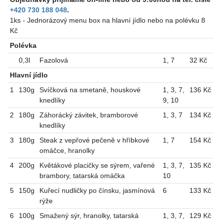
+420 730 188 048
.
1ks - Jednorázový menu box na hlavní jídlo nebo na polévku 8
Kč
Polévka
0,3l
Fazolová
1
,
7
32 Kč
Hlavní jídlo
1
130g
Svíčková na smetaně, houskové
1
,
3
,
7
,
136 Kč
knedlíky
9
,
10
2
180g
Záhorácký závitek, bramborové
1
,
3
,
7
134 Kč
knedlíky
3
180g
Steak z vepřové pečeně v hříbkové
1
,
7
154 Kč
omáčce, hranolky
4
200g
Květákové placičky se sýrem, vařené
1
,
3
,
7
,
135 Kč
brambory, tatarská omáčka
10
5
150g
Kuřecí nudličky po čínsku, jasmínová
6
133 Kč
rýže
6
100g
Smažený sýr, hranolky, tatarská
1
,
3
,
7
,
129 Kč