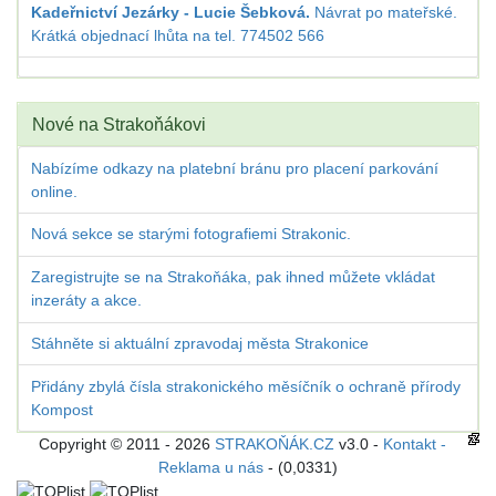
Kadeřnictví Jezárky - Lucie Šebková.
Návrat po mateřské.
Krátká objednací lhůta na tel. 774502 566
Nové na Strakoňákovi
Nabízíme odkazy na platební bránu pro placení parkování
online.
Nová sekce se starými fotografiemi Strakonic.
Zaregistrujte se na Strakoňáka, pak ihned můžete vkládat
inzeráty a akce.
Stáhněte si aktuální zpravodaj města Strakonice
Přidány zbylá čísla strakonického měsíčník o ochraně přírody
Kompost
Copyright © 2011 - 2026
STRAKOŇÁK.CZ
v3.0 -
Kontakt -
Reklama u nás
- (0,0331)