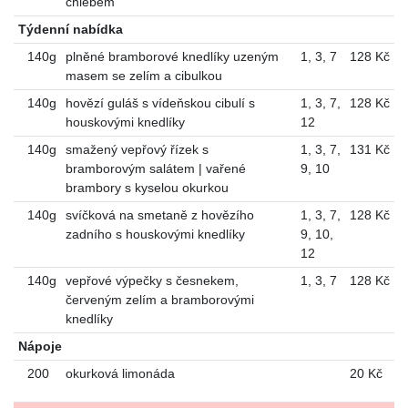
chlebem
Týdenní nabídka
140g
plněné bramborové knedlíky uzeným
1
,
3
,
7
128 Kč
masem se zelím a cibulkou
140g
hovězí guláš s vídeňskou cibulí s
1
,
3
,
7
,
128 Kč
houskovými knedlíky
12
140g
smažený vepřový řízek s
1
,
3
,
7
,
131 Kč
bramborovým salátem | vařené
9
,
10
brambory s kyselou okurkou
140g
svíčková na smetaně z hovězího
1
,
3
,
7
,
128 Kč
zadního s houskovými knedlíky
9
,
10
,
12
140g
vepřové výpečky s česnekem,
1
,
3
,
7
128 Kč
červeným zelím a bramborovými
knedlíky
Nápoje
200
okurková limonáda
20 Kč