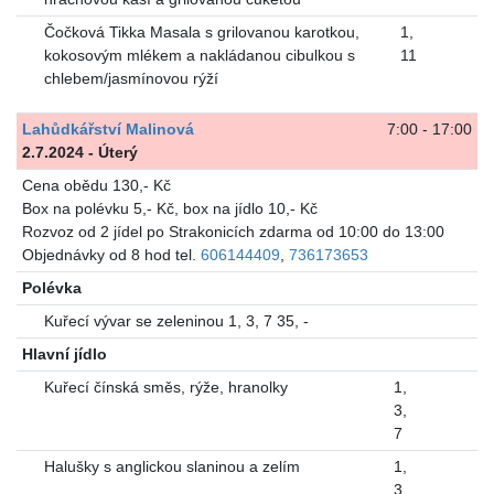
Čočková Tikka Masala s grilovanou karotkou,
1
,
kokosovým mlékem a nakládanou cibulkou s
11
chlebem/jasmínovou rýží
Lahůdkářství Malinová
7:00 - 17:00
2.7.2024 - Úterý
Cena obědu 130,- Kč
Box na polévku 5,- Kč, box na jídlo 10,- Kč
Rozvoz od 2 jídel po Strakonicích zdarma od 10:00 do 13:00
Objednávky od 8 hod tel.
606144409
,
736173653
Polévka
Kuřecí vývar se zeleninou 1, 3, 7 35, -
Hlavní jídlo
Kuřecí čínská směs, rýže, hranolky
1
,
3
,
7
Halušky s anglickou slaninou a zelím
1
,
3
,