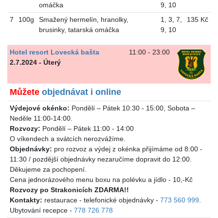
omáčka
9
,
10
7
100g
Smažený hermelín, hranolky,
1
,
3
,
7
,
135 Kč
brusinky, tatarská omáčka
9
,
10
Hotel resort Lovecká bašta
11:00 - 23:00
2.7.2024 - Úterý
Můžete
objednávat i online
Výdejové okénko:
Pondělí – Pátek 10:30 - 15:00, Sobota –
Neděle 11:00-14:00.
Rozvozy:
Pondělí – Pátek 11:00 - 14:00
O víkendech a svátcích nerozvážíme.
Objednávky:
pro rozvoz a výdej z okénka přijímáme od 8:00 -
11:30 / pozdější objednávky nezaručíme dopravit do 12:00.
Děkujeme za pochopení.
Cena jednorázového menu boxu na polévku a jídlo - 10,-Kč
Rozvozy po Strakonicích ZDARMA!!
Kontakty:
restaurace - telefonické objednávky -
773 560 999
.
Ubytování recepce -
778 726 778