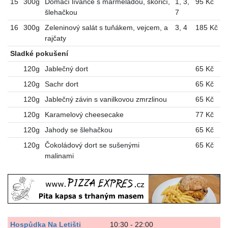
15
300g
Domácí lívance s marmeládou, skořicí,
1
,
3
,
95 Kč
šlehačkou
7
16
300g
Zeleninový salát s tuňákem, vejcem, a
3
,
4
185 Kč
rajčaty
Sladké pokušení
120g
Jablečný dort
65 Kč
120g
Sachr dort
65 Kč
120g
Jablečný závin s vanilkovou zmrzlinou
65 Kč
120g
Karamelový cheesecake
77 Kč
120g
Jahody se šlehačkou
65 Kč
120g
Čokoládový dort se sušenými
65 Kč
malinami
Hospůdka Na Letišti
10:30 - 22:00