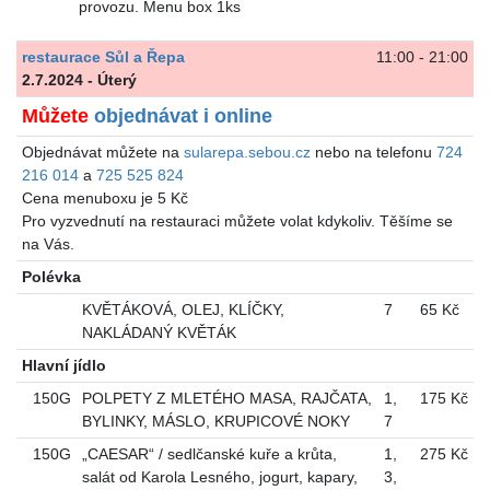
provozu. Menu box 1ks
restaurace Sůl a Řepa
11:00 - 21:00
2.7.2024 - Úterý
Můžete
objednávat i online
Objednávat můžete na
sularepa.sebou.cz
nebo na telefonu
724
216 014
a
725 525 824
Cena menuboxu je 5 Kč
Pro vyzvednutí na restauraci můžete volat kdykoliv. Těšíme se
na Vás.
Polévka
KVĚTÁKOVÁ, OLEJ, KLÍČKY,
7
65 Kč
NAKLÁDANÝ KVĚTÁK
Hlavní jídlo
150G
POLPETY Z MLETÉHO MASA, RAJČATA,
1
,
175 Kč
BYLINKY, MÁSLO, KRUPICOVÉ NOKY
7
150G
„CAESAR“ / sedlčanské kuře a krůta,
1
,
275 Kč
salát od Karola Lesného, jogurt, kapary,
3
,