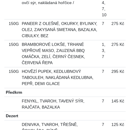
ovčí sýr, nakládaná hořčice /
4
,
7
,
10
150G
PANEER Z OLEŠNÉ, OKURKY, BYLINKY,
7
275 Kč
OLEJ, ZAKYSANÁ SMETANA, BAZALKA,
CIBULKY, BEZ
150G
BRAMBOROVÉ LOKŠE, TRHANÉ
1
,
275 Kč
VEPŘOVÉ MASO, ZAUZENÁ BBQ
3
,
OMÁČKA, ZELÍ, ČERNÝ ČESNEK,
7
ČERVENÁ ŘEPA
150G
HOVĚZÍ PUPEK, KEDLUBNOVÝ
7
295 Kč
TABOULEH, NAKLÁDANÁ KEDLUBNA,
PEPŘ, DEMI GLACE
Předkrm
FENYKL, TVAROH, TAVENÝ SÝR,
7
145 Kč
RAJČATA, BAZALKA
Dezert
DENIVKA, TVAROH, TŘEŠNĚ,
7
125 Kč