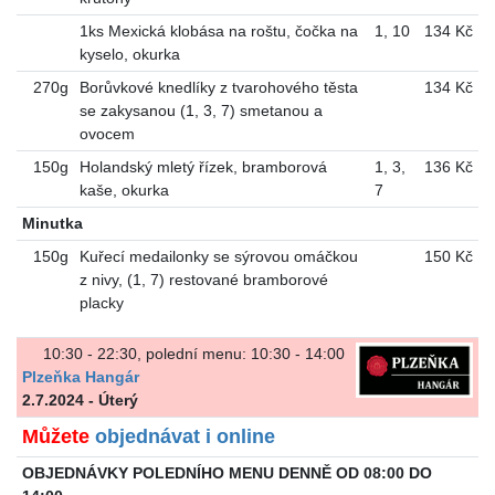
1ks Mexická klobása na roštu, čočka na
1
,
10
134 Kč
kyselo, okurka
270g
Borůvkové knedlíky z tvarohového těsta
134 Kč
se zakysanou (1, 3, 7) smetanou a
ovocem
150g
Holandský mletý řízek, bramborová
1
,
3
,
136 Kč
kaše, okurka
7
Minutka
150g
Kuřecí medailonky se sýrovou omáčkou
150 Kč
z nivy, (1, 7) restované bramborové
placky
10:30 - 22:30, polední menu: 10:30 - 14:00
Plzeňka Hangár
2.7.2024 - Úterý
Můžete
objednávat i online
OBJEDNÁVKY POLEDNÍHO MENU DENNĚ OD 08:00 DO