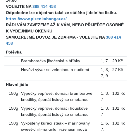
14:00
VOLEJTE NA
388 414 458
Odpoledne lze objednat také ze stálého jídelního lístku:
https://www.plzenkahangar.cz/
RÁDI VÁM ZAVEZEME AŽ K VÁM, NEBO PŘIJEĎTE OSOBNĚ
K VÝDEJNÍMU OKÉNKU
SAMOZŘEJMĚ DOVOZ JE ZDARMA - VOLEJTE NA
388 414
458
Polévka
Bramboračka jihočeská s hříbky
1
,
7
29 Kč
Hovězí vývar se zeleninou a nudlemi
1
,
3
,
27 Kč
7
,
9
Hlavní jídlo
150g
Výpečky vepřové, domácí bramborové
1
,
3
,
132 Kč
knedlíky, špenát listový se smetanou
7
150g
Výpečky vepřové, domácí houskové
1
,
3
,
132 Kč
knedlíky, špenát listový se smetanou
7
150g
Vykoštěný kuřecí steak – marinovaný
1
,
6
,
132 Kč
sweet-chilli-na grilu, rýže jasmínová
7
,