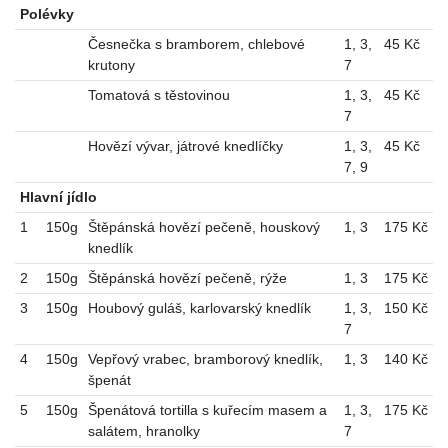
Polévky
Česnečka s bramborem, chlebové
1
,
3
,
45 Kč
krutony
7
Tomatová s těstovinou
1
,
3
,
45 Kč
7
Hovězí vývar, játrové knedlíčky
1
,
3
,
45 Kč
7
,
9
Hlavní jídlo
1
150g
Štěpánská hovězí pečeně, houskový
1
,
3
175 Kč
knedlík
2
150g
Štěpánská hovězí pečeně, rýže
1
,
3
175 Kč
3
150g
Houbový guláš, karlovarský knedlík
1
,
3
,
150 Kč
7
4
150g
Vepřový vrabec, bramborový knedlík,
1
,
3
140 Kč
špenát
5
150g
Špenátová tortilla s kuřecím masem a
1
,
3
,
175 Kč
salátem, hranolky
7