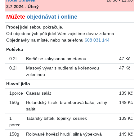
Hotel Splávek
10.30 - 22.00
2.7.2024 - Úterý
Můžete
objednávat i online
Prodej jídel sebou pokračuje.
Od objednaných pěti jídel Vám zajistíme dovoz zdarma.
Objednávky na místě, nebo na telefonu
608 031 144
Polévka
0.2l
Boršč se zakysanou smetanou
47 Kč
0.2l
Masový vývar s nudlemi a kořenovou
47 Kč
zeleninou
Hlavní jídlo
1porce
Caesar salát
139 Kč
150g
Holandský řízek, bramborová kaše, zelný
149 Kč
salát
1
Tatarský biftek, topinky, česnek
139 Kč
porce
150g
Rolované hovězí hrudí, silná výpeková
149 Kč