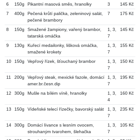
6
150g
Pikantní masová směs, hranolky
3
145 Kč
7
400g
Pečená krůtí palička, zeleninový salát,
7
175 Kč
pečené brambory
8
150g
Smažené žampiony, vařený brambor,
1
,
3
,
145 Kč
tatarská omáčka
7
9
130g
Kuřecí medailonky, lišková omáčka,
1
,
3
,
155 Kč
smažené krokety
7
10
150g
Vepřový řízek, šťouchaný brambor
1
,
3
,
150 Kč
7
11
200g
Vepřový steak, mexické fazole, domácí
1
,
3
,
195 Kč
amer.br.česn.dip
7
12
300g
Mušle na bílém víně, hranolky
1
,
3
,
160 Kč
4
13
150g
Vídeňské telecí řízečky, bavorský salát
1
,
3
,
235 Kč
7
14
300g
Domácí lívance s lesním ovocem,
1
,
3
,
105 Kč
strouhaným tvarohem, šlehačka
7