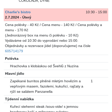
ČOKOLÁDA, DÝNĚ
Charlie's bistro
10:30 - 15:00
2.7.2024 - Úterý
Cena polévky - 40 Kč / Cena menu - 140 Kč / Cena polévky a
menu - 170 Kč
(Jednorázový box na menu či polévku - 10 Kč)
Vydáváme od 10:30 do vyprodání nebo 15:00.
Objednávky a rezervace jídel (doporučujeme) na čísle
605714179
Polévka
Hrachovka s klobáskou od Švehlů z Nuzína
Hlavní jídlo
Zapékané burritos plněné mletým hovězím a
1
vepřovým masem, fazolemi, kukuřicí, rajčaty a
rýží se salátem Panzanella
Týdenní nabídka
Kuřecí stehenní steak /sous-vide/ s jemnou
hrachovou kaší a grilovanou cuketou