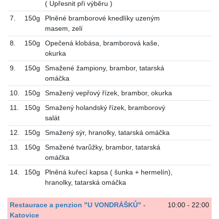
( Upřesnit při výběru )
7.
150g
Plněné bramborové knedlíky uzeným
masem, zelí
8.
150g
Opečená klobása, bramborová kaše,
okurka
9.
150g
Smažené žampiony, brambor, tatarská
omáčka
10.
150g
Smažený vepřový řízek, brambor, okurka
11.
150g
Smažený holandský řízek, bramborový
salát
12.
150g
Smažený sýr, hranolky, tatarská omáčka
13.
150g
Smažené tvarůžky, brambor, tatarská
omáčka
14.
150g
Plněná kuřecí kapsa ( šunka + hermelín),
hranolky, tatarská omáčka
Restaurace a penzion "U VONDRÁŠKŮ" -
10:00 - 22:00
Katovice