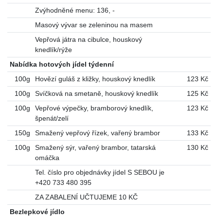
Zvýhodněné menu: 136, -
Masový vývar se zeleninou na masem
Vepřová játra na cibulce, houskový
knedlík/rýže
Nabídka hotových jídel týdenní
100g
Hovězí guláš z kližky, houskový knedlík
123 Kč
100g
Svíčková na smetaně, houskový knedlík
125 Kč
100g
Vepřové výpečky, bramborový knedlík,
123 Kč
špenát/zelí
150g
Smažený vepřový řízek, vařený brambor
133 Kč
100g
Smažený sýr, vařený brambor, tatarská
130 Kč
omáčka
Tel. číslo pro objednávky jídel S SEBOU je
+420 733 480 395
ZA ZABALENÍ UČTUJEME 10 KČ
Bezlepkové jídlo