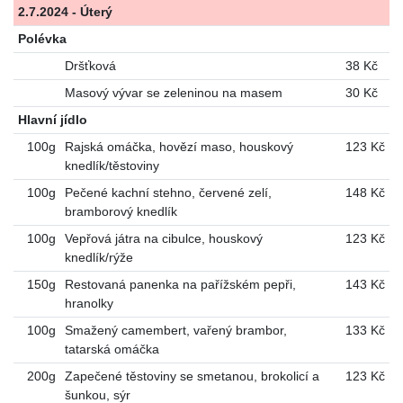
2.7.2024 - Úterý
Polévka
Dršťková
38 Kč
Masový vývar se zeleninou na masem
30 Kč
Hlavní jídlo
100g
Rajská omáčka, hovězí maso, houskový
123 Kč
knedlík/těstoviny
100g
Pečené kachní stehno, červené zelí,
148 Kč
bramborový knedlík
100g
Vepřová játra na cibulce, houskový
123 Kč
knedlík/rýže
150g
Restovaná panenka na pařížském pepři,
143 Kč
hranolky
100g
Smažený camembert, vařený brambor,
133 Kč
tatarská omáčka
200g
Zapečené těstoviny se smetanou, brokolicí a
123 Kč
šunkou, sýr