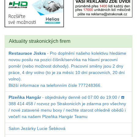
Aktuality strakonických firem
Restaurace Jiskra
- Pro doplnění našeho kolektivu hledáme
novou posilu na pozici číšník/servírka na hlavní pracovní
poměr (nebo možnost dohody). Pracovní směny jsou 2 dny
práce, 4 dny volno (to je za měsíc 10 dní pracovních, 20 dní
volno).
Bližší informace na telefonním čísle 777248366.
Plzeňka Hangár
- objednávky denně od 07:00 do 19:00 / ☎️
388 414 458 / rozvoz po Strakonicích je zdarma pro všechny
/ nové zatavené menu boxy / nechte starost ohledně obědů i
večeří na našem Plzeňka Hangár Teamu
Salon Jezárky Lucie Šebková