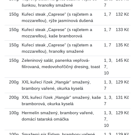
šunkou, hranolky smažené
7
150g
Kuřecí steak „Caprese“ (s rajčetem a
1
,
7
132 Kč
mozzarellou), rýže jasmínová dušená
150g
Kuřecí steak „Caprese“ (s rajčetem a
1
,
7
133 Kč
mozzarellou), kaše bramborová
150g
Kuřecí steak „Caprese“ (s rajčetem a
1
,
7
135 Kč
mozzarellou), hranolky smažené
150g
Zeleninový salát, panenka vepřová-
1
,
3
,
145 Kč
filírovaná, medovohořčičný dresing, toast
7
,
10
200g
XXL kuřecí řízek „Hangár“ smažený,
1
,
3
,
129 Kč
brambory vařené, okurka kyselá
7
200g
XXL kuřecí řízek „Hangár“ smažený, kaše
1
,
3
,
131 Kč
bramborová, okurka kyselá
7
100g
Hermelín smažený, brambory vařené,
1
,
3
,
129 Kč
domácí tatarská omáčka
7
,
10
100g
Smažený sýr Eidam, brambory vařené,
1
,
3
,
129 Kč