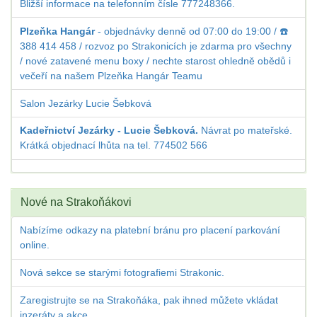
Bližší informace na telefonním čísle 777248366.
Plzeňka Hangár
- objednávky denně od 07:00 do 19:00 / ☎️
388 414 458 / rozvoz po Strakonicích je zdarma pro všechny
/ nové zatavené menu boxy / nechte starost ohledně obědů i
večeří na našem Plzeňka Hangár Teamu
Salon Jezárky Lucie Šebková
Kadeřnictví Jezárky - Lucie Šebková.
Návrat po mateřské.
Krátká objednací lhůta na tel. 774502 566
Nové na Strakoňákovi
Nabízíme odkazy na platební bránu pro placení parkování
online.
Nová sekce se starými fotografiemi Strakonic.
Zaregistrujte se na Strakoňáka, pak ihned můžete vkládat
inzeráty a akce.