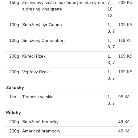
150g
Zeleninový salát s nakládaným feta sýrem
7
,
239 Kč
a dresing vinaigrette
10
,
12
100g
Smažený sýr Gouda
1
,
109 Kč
3
,
7
100g
Smažený Camembert
1
,
119 Kč
3
,
7
200g
Kuřecí řízek
1
,
169 Kč
3
,
7
200g
Vepřový řízek
1
,
169 Kč
3
,
7
Zákusky
1ks
Tiramisu ve skle
1
,
95 Kč
3
,
7
Přílohy
200g
Smažené hranolky
49 Kč
200g
Americké brambory
49 Kč