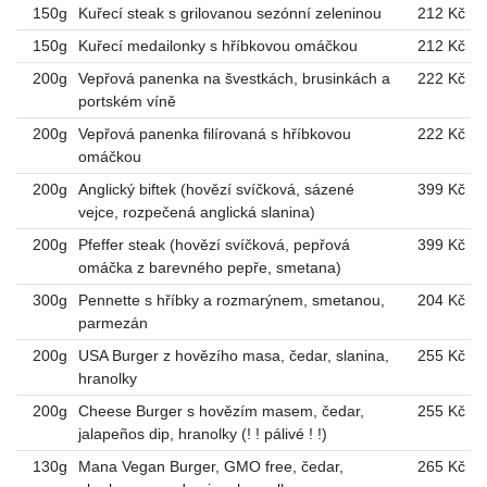
150g
Kuřecí steak s grilovanou sezónní zeleninou
212 Kč
150g
Kuřecí medailonky s hříbkovou omáčkou
212 Kč
200g
Vepřová panenka na švestkách, brusinkách a
222 Kč
portském víně
200g
Vepřová panenka filírovaná s hříbkovou
222 Kč
omáčkou
200g
Anglický biftek (hovězí svíčková, sázené
399 Kč
vejce, rozpečená anglická slanina)
200g
Pfeffer steak (hovězí svíčková, pepřová
399 Kč
omáčka z barevného pepře, smetana)
300g
Pennette s hříbky a rozmarýnem, smetanou,
204 Kč
parmezán
200g
USA Burger z hovězího masa, čedar, slanina,
255 Kč
hranolky
200g
Cheese Burger s hovězím masem, čedar,
255 Kč
jalapeños dip, hranolky (! ! pálivé ! !)
130g
Mana Vegan Burger, GMO free, čedar,
265 Kč