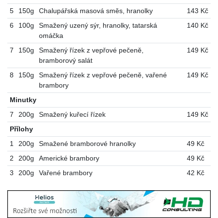
5
150g
Chalupářská masová směs, hranolky
143 Kč
6
100g
Smažený uzený sýr, hranolky, tatarská
140 Kč
omáčka
7
150g
Smažený řízek z vepřové pečeně,
149 Kč
bramborový salát
8
150g
Smažený řízek z vepřové pečeně, vařené
149 Kč
brambory
Minutky
7
200g
Smažený kuřecí řízek
149 Kč
Přílohy
1
200g
Smažené bramborové hranolky
49 Kč
2
200g
Americké brambory
49 Kč
3
200g
Vařené brambory
42 Kč