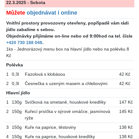
22.3.2025 - Sobota
Můžete
objednávat i online
Vnitřní prostory provozovny otevřeny, popřípadě vám rádi
jídlo zabalíme s sebou.
Objednávky přijímáme on-line nebo od 9:00hod na tel. čísle
+420 730 188 048
.
1ks - Jednorázový menu box na hlavní jídlo nebo na polévku 8
Kč
Polévka
1
0,3l
Fazolová s klobásou
42 Kč
2
0,3l
Česnečka s uzeným masem a chlebovými
42 Kč
Hlavní jídlo
1
130g
Svíčková na smetaně, houskové knedlíky
147 Kč
2
150g
Kuřecí prsíčka v sýrové omáčce, jasmínová
145 Kč
rýže
3
150g
Kuře na paprice, těstoviny
138 Kč
4
150g
Kuře na paprice, houskové knedlíky
138 Kč