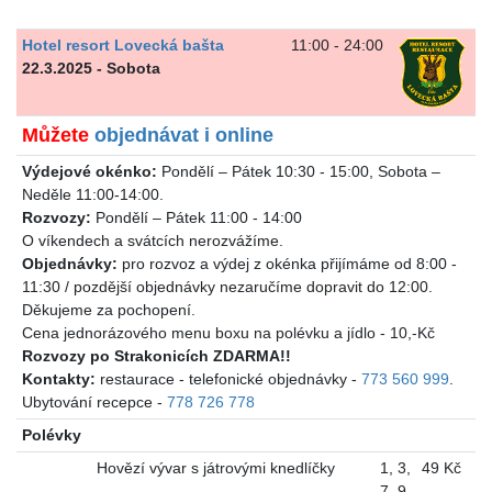
Hotel resort Lovecká bašta
11:00 - 24:00
22.3.2025 - Sobota
Můžete
objednávat i online
Výdejové okénko:
Pondělí – Pátek 10:30 - 15:00, Sobota –
Neděle 11:00-14:00.
Rozvozy:
Pondělí – Pátek 11:00 - 14:00
O víkendech a svátcích nerozvážíme.
Objednávky:
pro rozvoz a výdej z okénka přijímáme od 8:00 -
11:30 / pozdější objednávky nezaručíme dopravit do 12:00.
Děkujeme za pochopení.
Cena jednorázového menu boxu na polévku a jídlo - 10,-Kč
Rozvozy po Strakonicích ZDARMA!!
Kontakty:
restaurace - telefonické objednávky -
773 560 999
.
Ubytování recepce -
778 726 778
Polévky
Hovězí vývar s játrovými knedlíčky
1
,
3
,
49 Kč
7
,
9