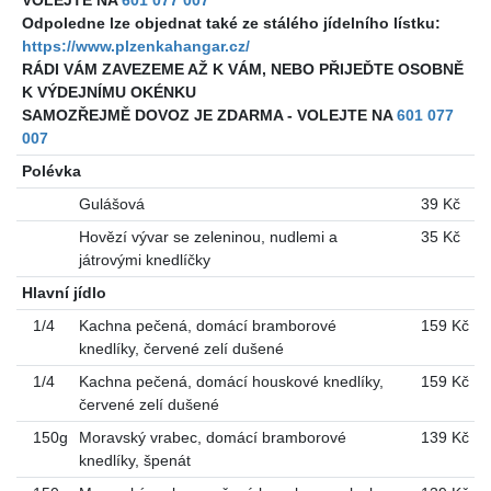
Odpoledne lze objednat také ze stálého jídelního lístku:
https://www.plzenkahangar.cz/
RÁDI VÁM ZAVEZEME AŽ K VÁM, NEBO PŘIJEĎTE OSOBNĚ
K VÝDEJNÍMU OKÉNKU
SAMOZŘEJMĚ DOVOZ JE ZDARMA - VOLEJTE NA
601 077
007
Polévka
Gulášová
39 Kč
Hovězí vývar se zeleninou, nudlemi a
35 Kč
játrovými knedlíčky
Hlavní jídlo
1/4
Kachna pečená, domácí bramborové
159 Kč
knedlíky, červené zelí dušené
1/4
Kachna pečená, domácí houskové knedlíky,
159 Kč
červené zelí dušené
150g
Moravský vrabec, domácí bramborové
139 Kč
knedlíky, špenát