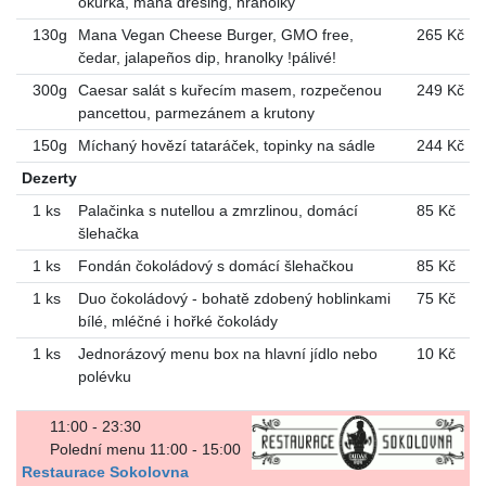
okurka, mana dresing, hranolky
130g
Mana Vegan Cheese Burger, GMO free,
265 Kč
čedar, jalapeños dip, hranolky !pálivé!
300g
Caesar salát s kuřecím masem, rozpečenou
249 Kč
pancettou, parmezánem a krutony
150g
Míchaný hovězí tataráček, topinky na sádle
244 Kč
Dezerty
1 ks
Palačinka s nutellou a zmrzlinou, domácí
85 Kč
šlehačka
1 ks
Fondán čokoládový s domácí šlehačkou
85 Kč
1 ks
Duo čokoládový - bohatě zdobený hoblinkami
75 Kč
bílé, mléčné i hořké čokolády
1 ks
Jednorázový menu box na hlavní jídlo nebo
10 Kč
polévku
11:00 - 23:30
Polední menu 11:00 - 15:00
Restaurace Sokolovna