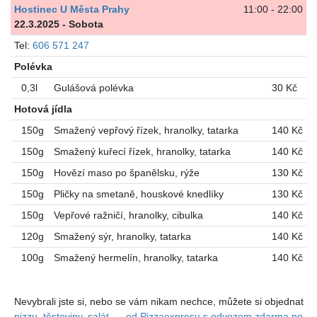
Hostinec U Města Prahy
11:00 - 22:00
22.3.2025 - Sobota
Tel:
606 571 247
Polévka
0,3l
Gulášová polévka
30 Kč
Hotová jídla
150g
Smažený vepřový řízek, hranolky, tatarka
140 Kč
150g
Smažený kuřecí řízek, hranolky, tatarka
140 Kč
150g
Hovězí maso po španělsku, rýže
130 Kč
150g
Pličky na smetaně, houskové knedlíky
130 Kč
150g
Vepřové ražničí, hranolky, cibulka
140 Kč
120g
Smažený sýr, hranolky, tatarka
140 Kč
100g
Smažený hermelín, hranolky, tatarka
140 Kč
Nevybrali jste si, nebo se vám nikam nechce, můžete si objednat
pizzu, těstoviny, salát, ... od Pizzaexpresu s odvozem zdarma po