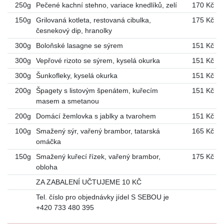
250g
Pečené kachní stehno, variace knedlíků, zelí
170 Kč
150g
Grilovaná kotleta, restovaná cibulka,
175 Kč
česnekový dip, hranolky
300g
Boloňské lasagne se sýrem
151 Kč
300g
Vepřové rizoto se sýrem, kyselá okurka
151 Kč
300g
Šunkofleky, kyselá okurka
151 Kč
200g
Špagety s listovým špenátem, kuřecím
151 Kč
masem a smetanou
200g
Domácí žemlovka s jablky a tvarohem
151 Kč
100g
Smažený sýr, vařený brambor, tatarská
165 Kč
omáčka
150g
Smažený kuřecí řízek, vařený brambor,
175 Kč
obloha
ZA ZABALENÍ UČTUJEME 10 KČ
Tel. číslo pro objednávky jídel S SEBOU je
+420 733 480 395