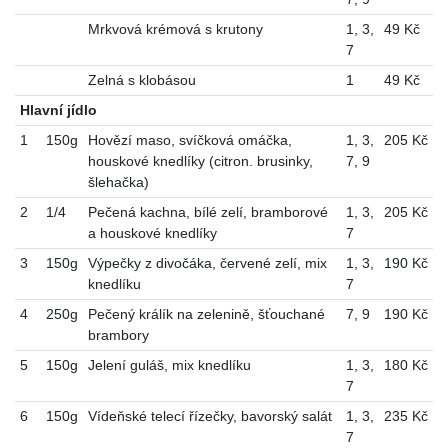
Mrkvová krémová s krutony
1
,
3
,
49 Kč
7
Zelná s klobásou
1
49 Kč
Hlavní jídlo
1
150g
Hovězí maso, svíčková omáčka,
1
,
3
,
205 Kč
houskové knedlíky (citron. brusinky,
7
,
9
šlehačka)
2
1/4
Pečená kachna, bílé zelí, bramborové
1
,
3
,
205 Kč
a houskové knedlíky
7
3
150g
Výpečky z divočáka, červené zelí, mix
1
,
3
,
190 Kč
knedlíku
7
4
250g
Pečený králík na zelenině, šťouchané
7
,
9
190 Kč
brambory
5
150g
Jelení guláš, mix knedlíku
1
,
3
,
180 Kč
7
6
150g
Vídeňské telecí řízečky, bavorský salát
1
,
3
,
235 Kč
7