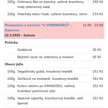
150g
Grilovaný filet ze pstruha, vařené brambory,
249 Kč
malý zeleninový salát
150g
Vídeňský telecí řízek, vařené brambory, citrón
219 Kč
Restaurace a penzion "U VONDRÁŠKŮ" -
11:00 - 22:00
Katovice
22.3.2025 - Sobota
Polévka
Gulášová
35 Kč
Bažantí vývar se zeleninou a masem
35 Kč
Hlavní jídlo
100g
Segedínský guláš, houskový knedlík
151 Kč
100g
Svíčková na smetaně, houskový knedlík
161 Kč
120g
Kuřecí stehno po KANADSKU, vařený
151 Kč
brambor/ jasmínová rýže
100g
Vepřové výpečky, bramborový knedlík, zelí/
151 Kč
špenát