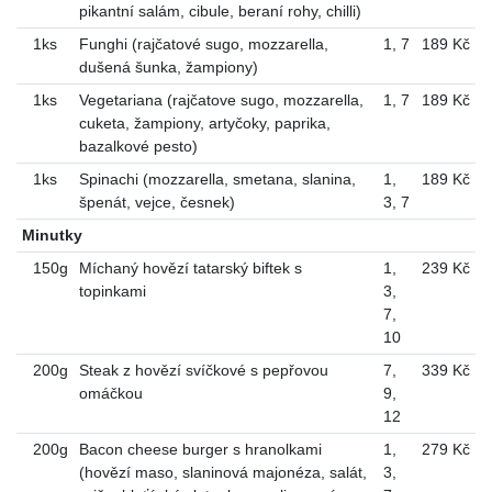
pikantní salám, cibule, beraní rohy, chilli)
1ks
Funghi (rajčatové sugo, mozzarella,
1
,
7
189 Kč
dušená šunka, žampiony)
1ks
Vegetariana (rajčatove sugo, mozzarella,
1
,
7
189 Kč
cuketa, žampiony, artyčoky, paprika,
bazalkové pesto)
1ks
Spinachi (mozzarella, smetana, slanina,
1
,
189 Kč
špenát, vejce, česnek)
3
,
7
Minutky
150g
Míchaný hovězí tatarský biftek s
1
,
239 Kč
topinkami
3
,
7
,
10
200g
Steak z hovězí svíčkové s pepřovou
7
,
339 Kč
omáčkou
9
,
12
200g
Bacon cheese burger s hranolkami
1
,
279 Kč
(hovězí maso, slaninová majonéza, salát,
3
,