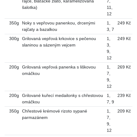
rajče, blaťácké zlato, karamelizovaná
7
,
šalotka)
11
,
12
350g
Noky s vepřovou panenkou, drcenými
1
,
249 Kč
rajčaty a bazalkou
3
,
7
300g
Grilovaná vepřová krkovice s pečenou
1
,
249 Kč
slaninou a sázeným vejcem
3
,
9
,
12
200g
Grilovaná vepřová panenka s liškovou
1
,
269 Kč
omáčkou
7
,
9
,
12
200g
Grilované kuřecí medailonky s chřestovou
1
,
239 Kč
omáčkou
7
,
9
350g
Chřestové krémové rizoto sypané
1
,
209 Kč
parmazánem
7
,
9
,
12