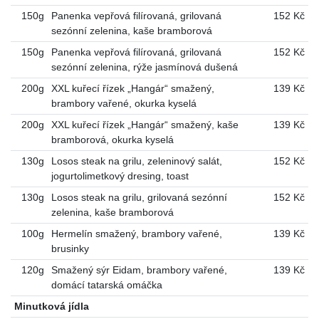
150g
Panenka vepřová filírovaná, grilovaná
152 Kč
sezónní zelenina, kaše bramborová
150g
Panenka vepřová filírovaná, grilovaná
152 Kč
sezónní zelenina, rýže jasmínová dušená
200g
XXL kuřecí řízek „Hangár“ smažený,
139 Kč
brambory vařené, okurka kyselá
200g
XXL kuřecí řízek „Hangár“ smažený, kaše
139 Kč
bramborová, okurka kyselá
130g
Losos steak na grilu, zeleninový salát,
152 Kč
jogurtolimetkový dresing, toast
130g
Losos steak na grilu, grilovaná sezónní
152 Kč
zelenina, kaše bramborová
100g
Hermelín smažený, brambory vařené,
139 Kč
brusinky
120g
Smažený sýr Eidam, brambory vařené,
139 Kč
domácí tatarská omáčka
Minutková jídla