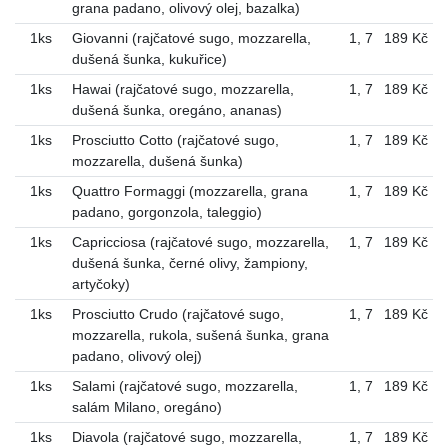
grana padano, olivový olej, bazalka)
1ks
Giovanni (rajčatové sugo, mozzarella,
1
,
7
189 Kč
dušená šunka, kukuřice)
1ks
Hawai (rajčatové sugo, mozzarella,
1
,
7
189 Kč
dušená šunka, oregáno, ananas)
1ks
Prosciutto Cotto (rajčatové sugo,
1
,
7
189 Kč
mozzarella, dušená šunka)
1ks
Quattro Formaggi (mozzarella, grana
1
,
7
189 Kč
padano, gorgonzola, taleggio)
1ks
Capricciosa (rajčatové sugo, mozzarella,
1
,
7
189 Kč
dušená šunka, černé olivy, žampiony,
artyčoky)
1ks
Prosciutto Crudo (rajčatové sugo,
1
,
7
189 Kč
mozzarella, rukola, sušená šunka, grana
padano, olivový olej)
1ks
Salami (rajčatové sugo, mozzarella,
1
,
7
189 Kč
salám Milano, oregáno)
1ks
Diavola (rajčatové sugo, mozzarella,
1
,
7
189 Kč