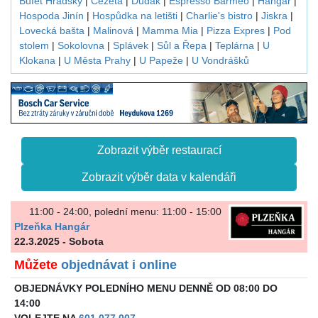
Bufet Hradský
|
Čezeta
|
Dudák
|
Espresso Barmeo
|
Hangár
|
Hospoda Jinín
|
Hospůdka na letišti
|
Charlie's bistro
|
Jiskra
|
Lovecká bašta
|
Malinová
|
Mamma Mia
|
Pizza Expres
|
Pod
stolem
|
Sokolovna
|
Splávek
|
Sůl a Řepa
|
Teplárna
|
U
Klokana
|
U Města Prahy
|
U Papeže
|
U Vondrášků
Zobrazit výběr restaurací
Zobrazit výběr data v kalendáři
11:00 - 24:00, polední menu: 11:00 - 15:00
Plzeňka Hangár
22.3.2025 - Sobota
Můžete
objednávat i online
OBJEDNÁVKY POLEDNÍHO MENU DENNĚ OD 08:00 DO
14:00
VOLEJTE NA
601 077 007