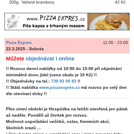
200g
Vařené brambory
42 Kč
Pizza Expres
11:00 - 23:00
22.3.2025 - Sobota
Můžete
objednávat i online
!! Rozvoz denní nabídky od 10:00 do 15:00 při objednání
minimálně dvou jídel (cena obalu je 10 Kč) !!
!! Objednávky na tel.:
739 83 00 83
!!
!! Stálá nabídka
www.pizzaexpres.cz
má rozvoz po celý den
dle otevírací doby !!
Přes zimní období je Hospůdka na letišti otevřená jen pátek
až neděle. Pondělí až čtvrtek jen rozvoz.
Možnost uspořádání večírků, oslav, firemních akcí,
školních srazů ...
( Pokud máte zájem o uspořádání akce i mimo provozní dobu