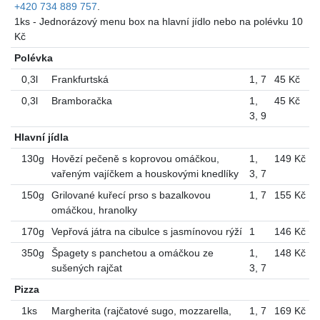
+420 734 889 757
.
1ks - Jednorázový menu box na hlavní jídlo nebo na polévku 10
Kč
Polévka
0,3l
Frankfurtská
1
,
7
45 Kč
0,3l
Bramboračka
1
,
45 Kč
3
,
9
Hlavní jídla
130g
Hovězí pečeně s koprovou omáčkou,
1
,
149 Kč
vařeným vajíčkem a houskovými knedlíky
3
,
7
150g
Grilované kuřecí prso s bazalkovou
1
,
7
155 Kč
omáčkou, hranolky
170g
Vepřová játra na cibulce s jasmínovou rýží
1
146 Kč
350g
Špagety s panchetou a omáčkou ze
1
,
148 Kč
sušených rajčat
3
,
7
Pizza
1ks
Margherita (rajčatové sugo, mozzarella,
1
,
7
169 Kč