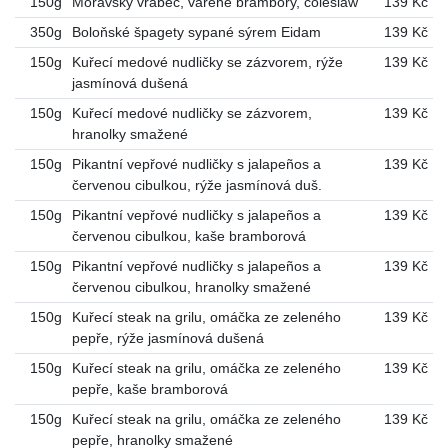
150g
Moravský vrabec, vařené brambory, coleslaw
139 Kč
350g
Boloňské špagety sypané sýrem Eidam
139 Kč
150g
Kuřecí medové nudličky se zázvorem, rýže
139 Kč
jasmínová dušená
150g
Kuřecí medové nudličky se zázvorem,
139 Kč
hranolky smažené
150g
Pikantní vepřové nudličky s jalapeños a
139 Kč
červenou cibulkou, rýže jasmínová duš.
150g
Pikantní vepřové nudličky s jalapeños a
139 Kč
červenou cibulkou, kaše bramborová
150g
Pikantní vepřové nudličky s jalapeños a
139 Kč
červenou cibulkou, hranolky smažené
150g
Kuřecí steak na grilu, omáčka ze zeleného
139 Kč
pepře, rýže jasmínová dušená
150g
Kuřecí steak na grilu, omáčka ze zeleného
139 Kč
pepře, kaše bramborová
150g
Kuřecí steak na grilu, omáčka ze zeleného
139 Kč
pepře, hranolky smažené