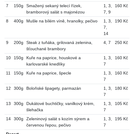
7
150g
Smažený sekaný telecí řízek,
1
,
3
,
160 Kč
bramborový salát s majonézou
7
,
9
8
400g
Mušle na bílém víně, hranolky, pečivo
1
,
3
,
190 Kč
7
,
14
9
200g
Steak z tuňáka, grilovaná zelenina,
4
,
7
250 Kč
šťouchané brambory
10
150g
Kuře na paprice, houskové a
1
,
3
,
160 Kč
karlovarské knedlíky
7
11
150g
Kuře na paprice, špecle
1
,
3
,
160 Kč
7
12
300g
Boloňské špagety, parmazán
1
,
3
,
180 Kč
7
13
300g
Dukátové buchtičky, vanilkový krém,
1
,
3
,
105 Kč
šlehačka
7
14
300g
Zeleninový salát s kozím sýrem a
1
,
3
,
195 Kč
červenou řepou, pečivo
7