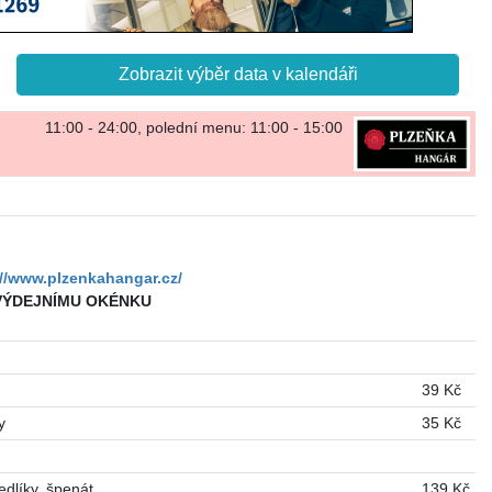
Zobrazit výběr data v kalendáři
11:00 - 24:00, polední menu: 11:00 - 15:00
://www.plzenkahangar.cz/
 VÝDEJNÍMU OKÉNKU
39 Kč
y
35 Kč
dlíky, špenát
139 Kč