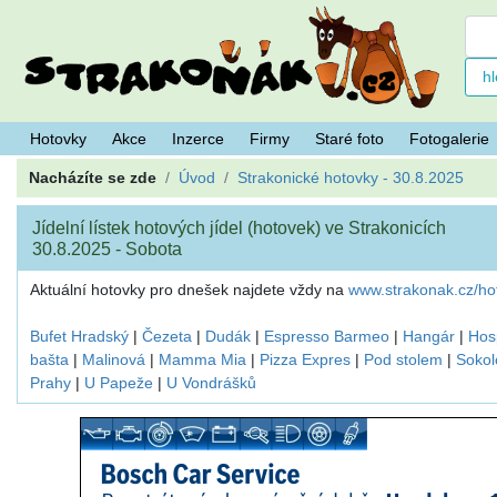
Hotovky
Akce
Inzerce
Firmy
Staré foto
Fotogalerie
Nacházíte se zde
Úvod
Strakonické hotovky - 30.8.2025
Jídelní lístek hotových jídel (hotovek) ve Strakonicích
30.8.2025 - Sobota
Aktuální hotovky pro dnešek najdete vždy na
www.strakonak.cz/ho
Bufet Hradský
|
Čezeta
|
Dudák
|
Espresso Barmeo
|
Hangár
|
Hos
bašta
|
Malinová
|
Mamma Mia
|
Pizza Expres
|
Pod stolem
|
Sokol
Prahy
|
U Papeže
|
U Vondrášků