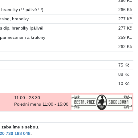
266 Kč
anolky (! ! pálivé ! !)
266 Kč
sing, hranolky
277 Kč
dip, hranolky !pálivé!
277 Kč
, parmezánem a krutony
259 Kč
262 Kč
75 Kč
88 Kč
10 Kč
11:00 - 23:30
Polední menu 11:00 - 15:00
o zabalíme s sebou.
20 730 188 048
.