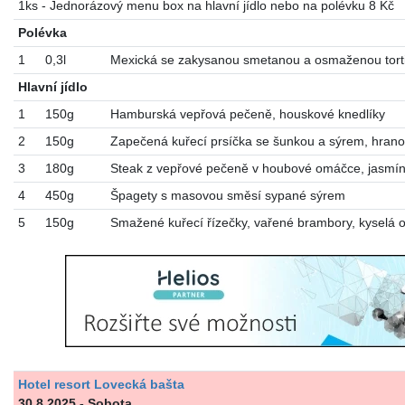
1ks - Jednorázový menu box na hlavní jídlo nebo na polévku 8 Kč
Polévka
1
0,3l
Mexická se zakysanou smetanou a osmaženou torti
Hlavní jídlo
1
150g
Hamburská vepřová pečeně, houskové knedlíky
2
150g
Zapečená kuřecí prsíčka se šunkou a sýrem, hrano
3
180g
Steak z vepřové pečeně v houbové omáčce, jasmín
4
450g
Špagety s masovou směsí sypané sýrem
5
150g
Smažené kuřecí řízečky, vařené brambory, kyselá 
Hotel resort Lovecká bašta
30.8.2025 - Sobota