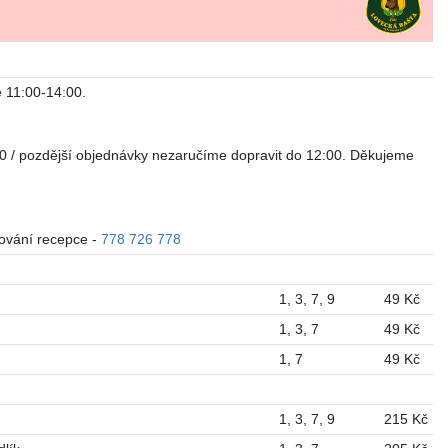
e 11:00-14:00.
30 / pozdější objednávky nezaručíme dopravit do 12:00. Děkujeme
tování recepce -
778 726 778
1
,
3
,
7
,
9
49 Kč
1
,
3
,
7
49 Kč
1
,
7
49 Kč
1
,
3
,
7
,
9
215 Kč