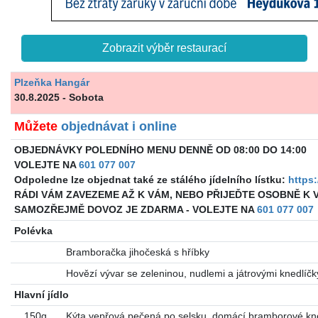
Zobrazit výběr restaurací
Plzeňka Hangár
30.8.2025 - Sobota
Můžete
objednávat i online
OBJEDNÁVKY POLEDNÍHO MENU DENNĚ OD 08:00 DO 14:00
VOLEJTE NA
601 077 007
Odpoledne lze objednat také ze stálého jídelního lístku:
https
RÁDI VÁM ZAVEZEME AŽ K VÁM, NEBO PŘIJEĎTE OSOBNĚ K
SAMOZŘEJMĚ DOVOZ JE ZDARMA - VOLEJTE NA
601 077 007
Polévka
Bramboračka jihočeská s hříbky
Hovězí vývar se zeleninou, nudlemi a játrovými knedlíčk
Hlavní jídlo
150g
Kýta vepřová pečená po selsku, domácí bramborové kne