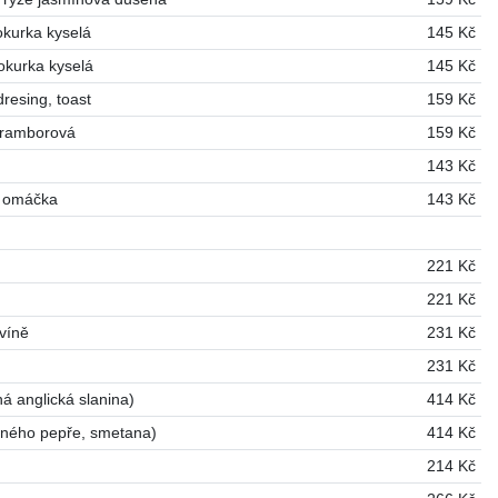
okurka kyselá
145 Kč
okurka kyselá
145 Kč
dresing, toast
159 Kč
 bramborová
159 Kč
143 Kč
á omáčka
143 Kč
221 Kč
221 Kč
víně
231 Kč
231 Kč
ná anglická slanina)
414 Kč
evného pepře, smetana)
414 Kč
214 Kč