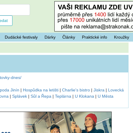
Dudácké festivaly
Dárky
Články
Praktické info
Kroužky
tovky-dnes/
poda Jinín
|
Hospůdka na letišti
|
Charlie's bistro
|
Jiskra
|
Lovecká
ovna
|
Splávek
|
Sůl a Řepa
|
Teplárna
|
U Klokana
|
U Města