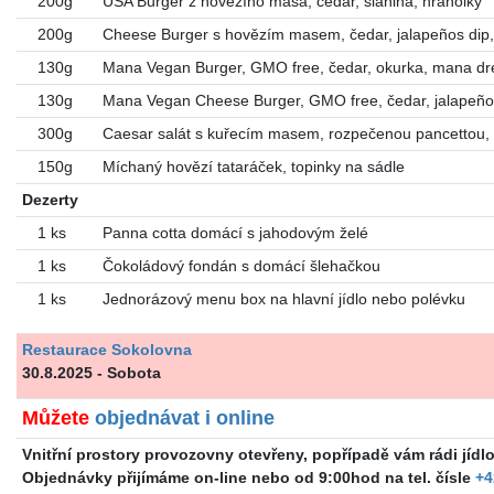
200g
USA Burger z hovězího masa, čedar, slanina, hranolky
200g
Cheese Burger s hovězím masem, čedar, jalapeños dip, hr
130g
Mana Vegan Burger, GMO free, čedar, okurka, mana dre
130g
Mana Vegan Cheese Burger, GMO free, čedar, jalapeños 
300g
Caesar salát s kuřecím masem, rozpečenou pancettou
150g
Míchaný hovězí tataráček, topinky na sádle
Dezerty
1 ks
Panna cotta domácí s jahodovým želé
1 ks
Čokoládový fondán s domácí šlehačkou
1 ks
Jednorázový menu box na hlavní jídlo nebo polévku
Restaurace Sokolovna
30.8.2025 - Sobota
Můžete
objednávat i online
Vnitřní prostory provozovny otevřeny, popřípadě vám rádi jídl
Objednávky přijímáme on-line nebo od 9:00hod na tel. čísle
+4