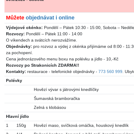
Můžete
objednávat i online
Výdejové okénko:
Pondělí – Pátek 10:30 - 15:00, Sobota – Neděl
Rozvozy:
Pondělí – Pátek 11:00 - 14:00
O víkendech a svátcích nerozvážíme.
Objednávky:
pro rozvoz a výdej z okénka přijímáme od 8:00 - 11:
za pochopení.
Cena jednorázového menu boxu na polévku a jídlo - 10,-Kč
Rozvozy po Strakonicích ZDARMA!!
Kontakty:
restaurace - telefonické objednávky -
773 560 999
. Uby
Polévky
Hovězí vývar s játrovými knedlíčky
Šumavská bramboračka
Zelná s klobásou
Hlavní jídlo
1
150g
Hovězí maso, svíčková omáčka, houskový knedlík