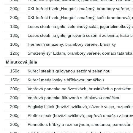
200g
XXL kuřecí řízek „Hangár“ smažený, brambory vařené, 
200g
XXL kuřecí řízek „Hangár“ smažený, kaše bramborová, 
130g
Losos steak na grilu, zeleninový salát, jogurtolimetkový 
130g
Losos steak na grilu, grilovaná sezónní zelenina, kaše
100g
Hermelín smažený, brambory vařené, brusinky
120g
Smažený sýr Eidam, brambory vařené, domácí tatarsk
Minutková jídla
150g
Kuřecí steak s grilovanou sezónní zeleninou
150g
Kuřecí medailonky s hříbkovou omáčkou
200g
Vepřová panenka na švestkách, brusinkách a portském 
200g
Vepřová panenka filírovaná s hříbkovou omáčkou
200g
Anglický biftek (hovězí svíčková, sázené vejce, rozpeče
200g
Pfeffer steak (hovězí svíčková, pepřová omáčka z bar
300g
Pennette s hříbky a rozmarýnem, smetanou, parmezán