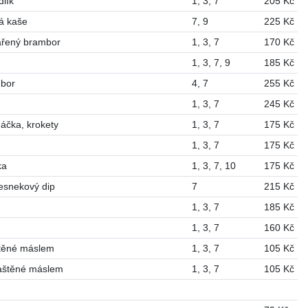
dlík
1
,
3
,
7
205 Kč
á kaše
7
,
9
225 Kč
vařený brambor
1
,
3
,
7
170 Kč
1
,
3
,
7
,
9
185 Kč
mbor
4
,
7
255 Kč
1
,
3
,
7
245 Kč
áčka, krokety
1
,
3
,
7
175 Kč
1
,
3
,
7
175 Kč
ka
1
,
3
,
7
,
10
175 Kč
česnekový dip
7
215 Kč
1
,
3
,
7
185 Kč
1
,
3
,
7
160 Kč
štěné máslem
1
,
3
,
7
105 Kč
maštěné máslem
1
,
3
,
7
105 Kč