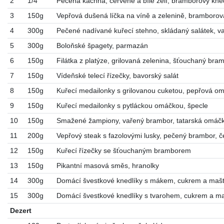
2
1/4
Pečená kachna, červené a bílé zelí, bramborový kne
3
150g
Vepřová dušená líčka na víně a zelenině, bramborov
4
300g
Pečené nadívané kuřecí stehno, skládaný salátek, 
5
300g
Boloňské špagety, parmazán
6
150g
Filátka z platýze, grilovaná zelenina, šťouchaný bra
7
150g
Vídeňské telecí řízečky, bavorský salát
8
150g
Kuřecí medailonky s grilovanou cuketou, pepřová om
9
150g
Kuřecí medailonky s pytláckou omáčkou, špecle
10
150g
Smažené žampiony, vařený brambor, tatarská omáč
11
200g
Vepřový steak s fazolovými lusky, pečený brambor, 
12
150g
Kuřecí řízečky se šťouchaným bramborem
13
150g
Pikantní masová směs, hranolky
14
300g
Domácí švestkové knedlíky s mákem, cukrem a ma
15
300g
Domácí švestkové knedlíky s tvarohem, cukrem a 
Dezert