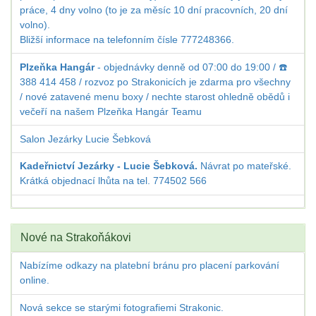
práce, 4 dny volno (to je za měsíc 10 dní pracovních, 20 dní
volno).
Bližší informace na telefonním čísle 777248366.
Plzeňka Hangár
- objednávky denně od 07:00 do 19:00 / ☎️
388 414 458 / rozvoz po Strakonicích je zdarma pro všechny
/ nové zatavené menu boxy / nechte starost ohledně obědů i
večeří na našem Plzeňka Hangár Teamu
Salon Jezárky Lucie Šebková
Kadeřnictví Jezárky - Lucie Šebková.
Návrat po mateřské.
Krátká objednací lhůta na tel. 774502 566
Nové na Strakoňákovi
Nabízíme odkazy na platební bránu pro placení parkování
online.
Nová sekce se starými fotografiemi Strakonic.