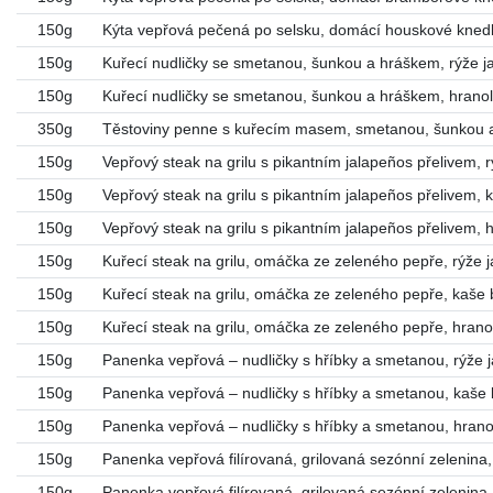
150g
Kýta vepřová pečená po selsku, domácí houskové knedl
150g
Kuřecí nudličky se smetanou, šunkou a hráškem, rýže 
150g
Kuřecí nudličky se smetanou, šunkou a hráškem, hran
350g
Těstoviny penne s kuřecím masem, smetanou, šunkou 
150g
Vepřový steak na grilu s pikantním jalapeños přelivem,
150g
Vepřový steak na grilu s pikantním jalapeños přelivem,
150g
Vepřový steak na grilu s pikantním jalapeños přelivem,
150g
Kuřecí steak na grilu, omáčka ze zeleného pepře, rýže
150g
Kuřecí steak na grilu, omáčka ze zeleného pepře, kaš
150g
Kuřecí steak na grilu, omáčka ze zeleného pepře, hran
150g
Panenka vepřová – nudličky s hříbky a smetanou, rýže
150g
Panenka vepřová – nudličky s hříbky a smetanou, kaše
150g
Panenka vepřová – nudličky s hříbky a smetanou, hran
150g
Panenka vepřová filírovaná, grilovaná sezónní zelenin
150g
Panenka vepřová filírovaná, grilovaná sezónní zelenina