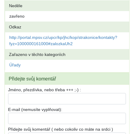
Neděle
zavřeno
Odkaz
http://portal.mpsv.cz/upcr/kp/jhc/kop/strakonice/kontakty?
fyz=1000000161000#zalozkaUh2
Zařazeno v těchto kategoriích
Úřady
Přidejte svůj komentář
Jméno, přezdívka, nebo třeba +++ ;-) :
E-mail (nemusíte vyplňovat):
Přidejte svůj komentář ( nebo cokoliv co máte na srdci )