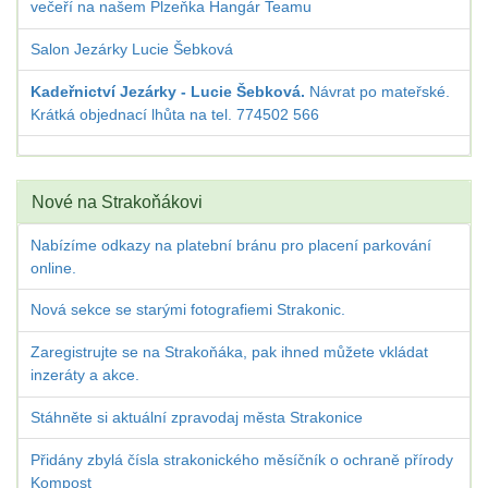
večeří na našem Plzeňka Hangár Teamu
Salon Jezárky Lucie Šebková
Kadeřnictví Jezárky - Lucie Šebková.
Návrat po mateřské.
Krátká objednací lhůta na tel. 774502 566
Nové na Strakoňákovi
Nabízíme odkazy na platební bránu pro placení parkování
online.
Nová sekce se starými fotografiemi Strakonic.
Zaregistrujte se na Strakoňáka, pak ihned můžete vkládat
inzeráty a akce.
Stáhněte si aktuální zpravodaj města Strakonice
Přidány zbylá čísla strakonického měsíčník o ochraně přírody
Kompost