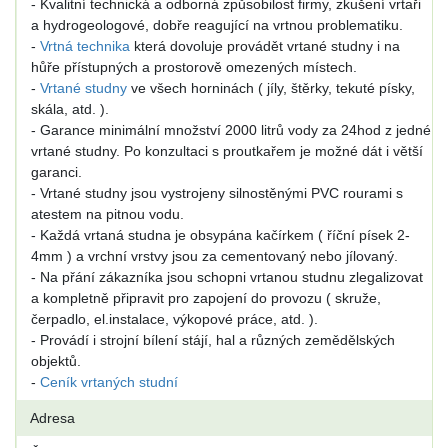
- Kvalitní technická a odborná způsobilost firmy, zkušení vrtaři
a hydrogeologové, dobře reagující na vrtnou problematiku.
-
Vrtná technika
která dovoluje provádět vrtané studny i na
hůře přístupných a prostorově omezených místech.
-
Vrtané studny
ve všech horninách ( jíly, štěrky, tekuté písky,
skála, atd. ).
- Garance minimální množství 2000 litrů vody za 24hod z jedné
vrtané studny. Po konzultaci s proutkařem je možné dát i větší
garanci.
- Vrtané studny jsou vystrojeny silnostěnými PVC rourami s
atestem na pitnou vodu.
- Každá vrtaná studna je obsypána kačírkem ( říční písek 2-
4mm ) a vrchní vrstvy jsou za cementovaný nebo jílovaný.
- Na přání zákazníka jsou schopni vrtanou studnu zlegalizovat
a kompletně připravit pro zapojení do provozu ( skruže,
čerpadlo, el.instalace, výkopové práce, atd. ).
- Provádí i strojní bílení stájí, hal a různých zemědělských
objektů.
-
Ceník vrtaných studní
Adresa