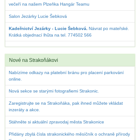
večeří na našem Plzeňka Hangár Teamu
Salon Jezárky Lucie Šebková
Kadeřnictví Jezárky - Lucie Šebková.
Návrat po mateřské.
Krátká objednací lhůta na tel. 774502 566
Nové na Strakoňákovi
Nabízíme odkazy na platební bránu pro placení parkování
online.
Nová sekce se starými fotografiemi Strakonic.
Zaregistrujte se na Strakoňáka, pak ihned můžete vkládat
inzeráty a akce.
Stáhněte si aktuální zpravodaj města Strakonice
Přidány zbylá čísla strakonického měsíčník o ochraně přírody