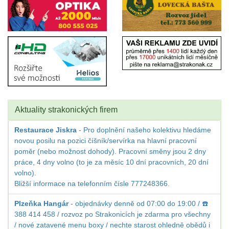
Aktuality strakonických firem
Restaurace Jiskra
- Pro doplnění našeho kolektivu hledáme
novou posilu na pozici číšník/servírka na hlavní pracovní
poměr (nebo možnost dohody). Pracovní směny jsou 2 dny
práce, 4 dny volno (to je za měsíc 10 dní pracovních, 20 dní
volno).
Bližší informace na telefonním čísle 777248366.
Plzeňka Hangár
- objednávky denně od 07:00 do 19:00 / ☎️
388 414 458 / rozvoz po Strakonicích je zdarma pro všechny
/ nové zatavené menu boxy / nechte starost ohledně obědů i