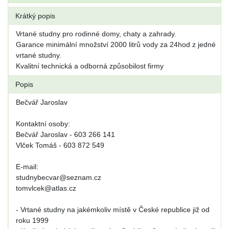
Krátký popis
Vrtané studny pro rodinné domy, chaty a zahrady.
Garance minimální množství 2000 litrů vody za 24hod z jedné
vrtané studny.
Kvalitní technická a odborná způsobilost firmy
Popis
Bečvář Jaroslav
Kontaktní osoby:
Bečvář Jaroslav - 603 266 141
Vlček Tomáš - 603 872 549
E-mail:
studnybecvar@seznam.cz
tomvlcek@atlas.cz
- Vrtané studny na jakémkoliv místě v České republice již od
roku 1999